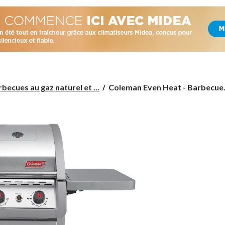
Coleman
becues au gaz naturel et ...
Coleman Even Heat - Barbecue.
Even
Heat
-
Barbecue
au
gaz
naturel
compact,
2
brûleurs