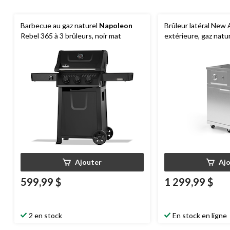
Barbecue au gaz naturel
Napoleon
Brûleur latéral New 
Rebel 365 à 3 brûleurs, noir mat
extérieure, gaz natu
Ajouter
Aj
599,99 $
1 299,99 $
2 en stock
En stock en ligne