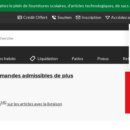
tes le plein de fournitures scolaires, d'articles technologiques, de sacs
Accédez a
Crédit Offert
Soutien
Inscription
cherche
es hebdo
Liquidation
Patios
Pneus
Ret
mmandes admissibles de plus
MD
e
sur les articles avec la livraison