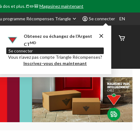
 à dos et plus.📒✏️🎒
Magasinez maintenant
u programme Récompenses Triangle
Se connecter
EN
Obtenez ou échangez de l’Argent
État de
MD
CT
command
Se connecter
Vous n’avez pas compte Triangle Récompenses?
our en Classe
Party City
Centre-auto
Inscrivez-vous des maintenant