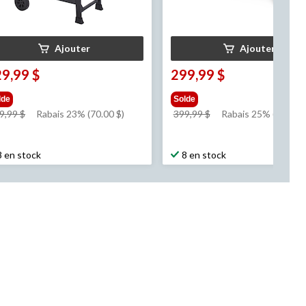
Ajouter
Ajouter
9,99 $
299,99 $
lde
Solde
prix
prix
9,99 $
Rabais 23% (70.00 $)
399,99 $
Rabais 25% (100.00 
était
était
299,99 $
399,99 $
8 en stock
8 en stock