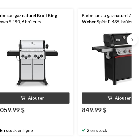
rbecue gaz naturel
Broil King
Barbecue au gaz naturel à 5 b
own S 490, 6 brûleurs
Weber
Spirit E-435, brûleur l
Ajouter
Ajouter
 059,99 $
849,99 $
En stock en ligne
2 en stock