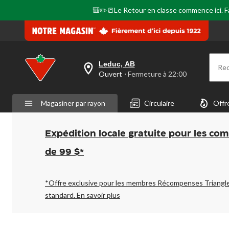
🎒✏️📒Le Retour en classe commence ici. Fai
Leduc, AB
Re
votre
Ouvert
⋅ Fermeture à 22:00
magasin
préféré
est
Magasiner par rayon
Circulaire
Offr
Leduc,
AB,
courament
Ouvert,
Expédition locale gratuite pour les co
Fermeture
à
de 99 $*
à
22:00
cliquer
pour
*Offre exclusive pour les membres Récompenses Triangl
changer
standard.
En savoir plus