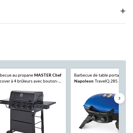
rbecue au propane
MASTER Chef
Barbecue de table portatif au g
cover à 4 brûleurs avec bouton-
Napoleon
TravelQ 285 avec pi
ssoir
rabattables TQ285-BL-1