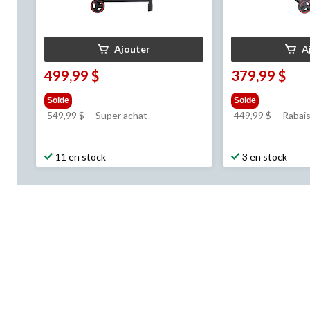
Ajouter
A
499,99 $
379,99 $
Solde
Solde
prix
prix
549,99 $
Super achat
449,99 $
Rabais
était
était
549,99 $
449,99 
11 en stock
3 en stock