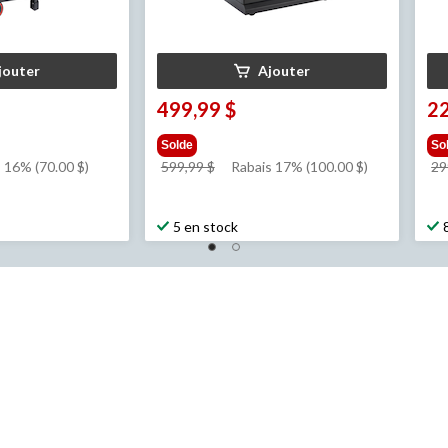
jouter
Ajouter
499,99 $
22
Solde
So
prix
 16% (70.00 $)
599,99 $
Rabais 17% (100.00 $)
29
était
$
599,99 $
5 en stock