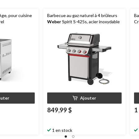
Age, pour cuisine
Barbecue au gaz naturel à 4 brûleurs
Ba
rel
Weber
Spirit S-425s, acier inoxydable
Cr
outer
Ajouter
849,99 $
1
1 en stock