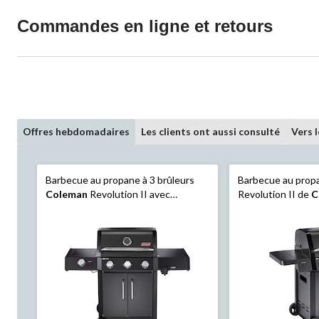
Commandes en ligne et retours
Offres hebdomadaires
Les clients ont aussi consulté
Vers 
Barbecue au propane à 3 brûleurs
Barbecue au propa
Coleman
Revolution II avec
Revolution II de
C
système d'allumage à l'épreuve des
tablettes latérales
intempéries