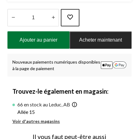
Quantité
mise
Ajouter au panier
Acheter maintenant
à
jour
à
1
Nouveaux paiements numériques disponibles
à la page de paiement
Trouvez-le également en magasin:
66 en stock au Leduc, AB
Allée 15
Voir d'autres magasins
Il vous faut peut-être aussi