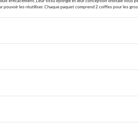
oduit efficacement. Leur tissu éponge et leur conception orbitale vous pe
ur pouvoir les réutiliser. Chaque paquet comprend 2 coiffes pour les gros