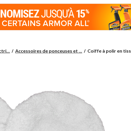
Coiffe
ri...
Accessoires de ponceuses et ...
Coiffe à polir en tis
à
polir
en
tissu
éponge
SIMONIZ,
8
po,
paq.
2