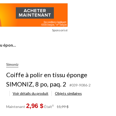
Sponsorisé
su épon...
Simoniz
Coiffe à polir en tissu éponge
SIMONIZ, 8 po, paq. 2
#039-9086-2
Voir détails du produit
Objets similaires
2,96 $
prix
±
Maintenant
Était
11,99 $
était
11,99 $