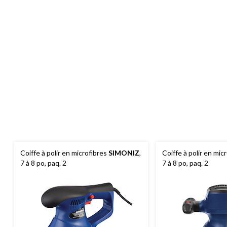
Coiffe à polir en microfibres
SIMONIZ
,
Coiffe à polir en mic
7 à 8 po, paq. 2
7 à 8 po, paq. 2