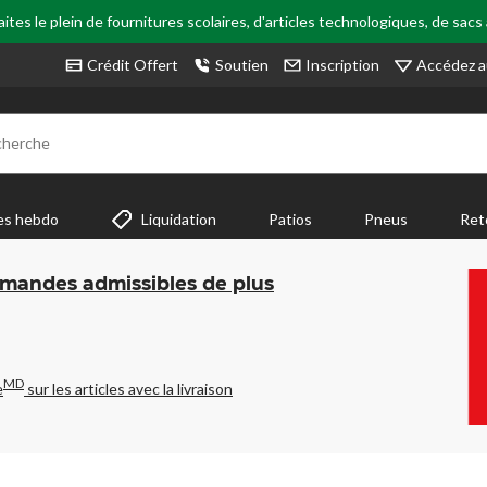
tes le plein de fournitures scolaires, d'articles technologiques, de sacs
Accédez a
Crédit Offert
Soutien
Inscription
cherche
es hebdo
Liquidation
Patios
Pneus
Ret
mmandes admissibles de plus
MD
e
sur les articles avec la livraison