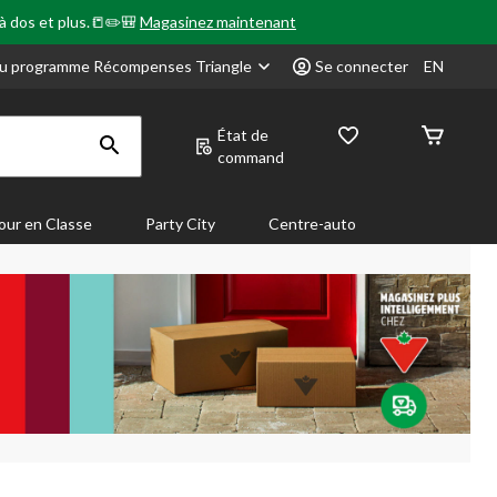
 à dos et plus.📒✏️🎒
Magasinez maintenant
u programme Récompenses Triangle
Se connecter
EN
État de
command
our en Classe
Party City
Centre-auto