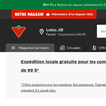
🎒✏️📒Le Retour en classe commence ici. Fai
Leduc, AB
Re
votre
Fermé
⋅ Ouverture à 06:00
magasin
préféré
est
Magasiner par rayon
Circulaire
Offr
Leduc,
AB,
courament
Fermé,
Expédition locale gratuite pour les co
Ouverture
à
de 99 $*
à
06:00
cliquer
pour
*Offre exclusive pour les membres Récompenses Triangl
changer
standard.
En savoir plus