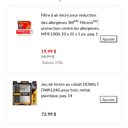
Filtre à air micro pour réduction
MC
MC
des allergènes 3M
Filtrete
,
protection contre les allergènes,
MPR 1000, 20 x 25 x 1 po, paq. 1
Ajouter
19,99 $
prix
24,99 $
était
Rabais 20%
24,99 $
Jeu de forets au cobalt DEWALT
DWA1240, pour bois, métal,
plastique, paq. 14
Ajouter
72,99 $