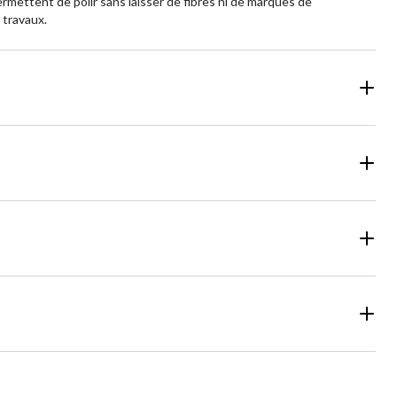
rmettent de polir sans laisser de fibres ni de marques de
 travaux.