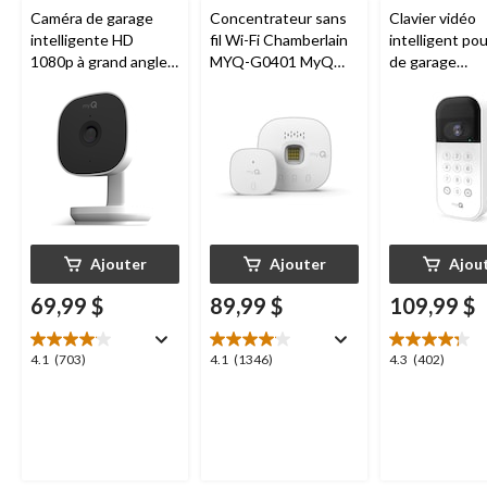
Caméra de garage
Concentrateur sans
Clavier vidéo
intelligente HD
fil Wi-Fi Chamberlain
intelligent po
1080p à grand angle
MYQ-G0401 MyQ
de garage
Chamberlain, vision
pour porte de garage
Chamberlain, v
nocturne, résistante
nocturne, rési
aux intempéries
aux intempéri
blanc
Ajouter
Ajouter
Ajou
69,99 $
89,99 $
109,99 $
4.1
4.1
4.3
4.1
(703)
4.1
(1346)
4.3
(402)
étoile(s)
étoile(s)
étoile(s)
sur
sur
sur
5.
5.
5.
703
1346
402
évaluations
évaluations
évaluations