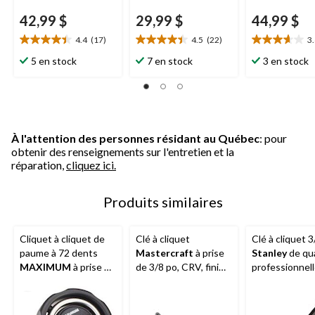
42,99 $
29,99 $
44,99 $
4.4
(17)
4.5
(22)
3
4.4
4.5
3.6
étoile(s)
étoile(s)
étoile(s)
5 en stock
7 en stock
3 en stock
sur
sur
sur
5.
5.
5.
17
22
13
évaluations
évaluations
évaluations
À l'attention des personnes résidant au Québec
: pour
obtenir des renseignements sur l'entretien et la
réparation,
cliquez ici.
Produits similaires
Cliquet à cliquet de
Clé à cliquet
Clé à cliquet 3
paume à 72 dents
Mastercraft
à prise
Stanley
de qua
MAXIMUM
à prise de
de 3/8 po, CRV, fini
professionnell
3/8 po
acier noir
chrome noir