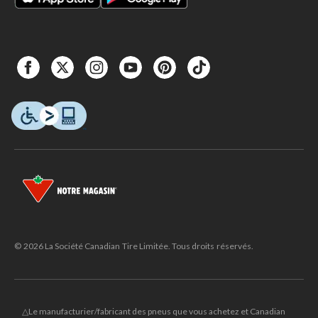
© 2026 La Société Canadian Tire Limitée. Tous droits réservés.
△Le manufacturier/fabricant des pneus que vous achetez et Canadian