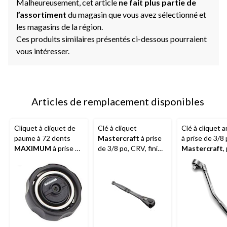
Malheureusement, cet article
ne fait plus partie de
l
’assortiment
du magasin que vous avez sélectionné et
les magasins de la région.
Ces produits similaires présentés ci-dessous pourraient
vous intéresser.
Articles de remplacement disponibles
Cliquet à cliquet de
Clé à cliquet
Clé à cliquet a
paume à 72 dents
Mastercraft
à prise
à prise de 3/8
MAXIMUM
à prise de
de 3/8 po, CRV, fini
Mastercraft
,
3/8 po
acier noir
chromé