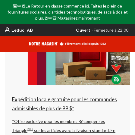
🎒✏️📒Le Retour en classe commence ici. Faites le plein de
fournitures scolaires, d'articles technologiques, de sacs à dos et
plus.📒✏️🎒
Magasinez maintenant
votre
Ouvert
⋅ Fermeture à 22:00
Leduc, AB
magasin
préféré
est
Leduc,
AB,
courament
Ouvert,
Fermeture
à
à
22:00
cliquer
pour
changer
Expédition locale gratuite pour les commandes
admissibles de plus de 99 $*
*Offre exclusive pour les membres Récompenses
MD
Triangle
sur les articles avec la livraison standard.
En