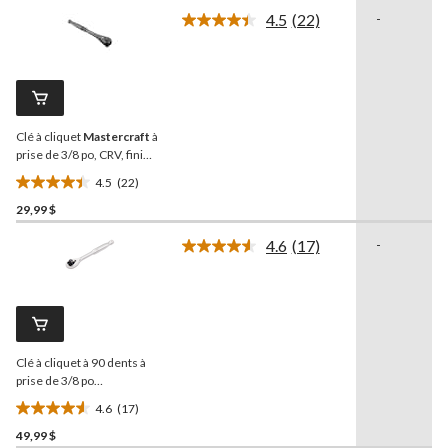
sur
4.5
(22)
-
5.
Lire
les
17
22
évaluations
commentaires.
Lien
vers
la
Clé à cliquet
Mastercraft
à
même
page.
prise de 3/8 po, CRV, fini
acier noir
4.5
(22)
4.5
29,99 $
étoile(s)
sur
4.6
(17)
-
5.
Lire
les
22
17
évaluations
commentaires.
Lien
vers
la
Clé à cliquet à 90 dents à
même
page.
prise de 3/8 po
MAXIMUM
, CRV, placage
4.6
(17)
nickel/chrome, 8 po
4.6
49,99 $
étoile(s)