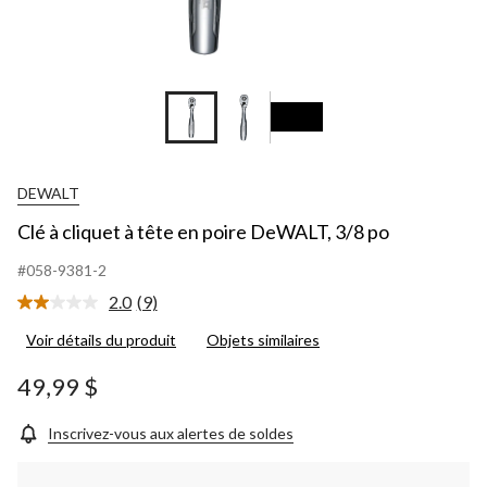
DEWALT
Clé à cliquet à tête en poire DeWALT, 3/8 po
#058-9381-2
2.0
(9)
Lire
les
Voir détails du produit
Objets similaires
9
commentaires.
Lien
49,99 $
vers
la
même
Inscrivez-vous aux alertes de soldes
page.