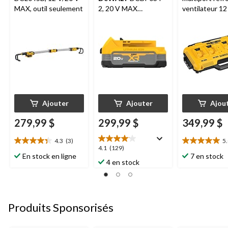
MAX, outil seulement
2, 20 V MAX
ventilateur 12
POWERSTACK, paq.
MAX*/20 V M
2
lithium-ion 4 p
A
DEWALT
D
Ajouter
Ajouter
Ajou
279,99 $
299,99 $
349,99 $
4.3
(3)
5
4.3
5.0
4.1
4.1
(129)
étoile(s)
étoile(s)
En stock en ligne
7 en stock
étoile(s)
4 en stock
sur
sur
sur
5.
5.
5.
3
7
129
évaluations
évaluations
évaluations
Produits Sponsorisés