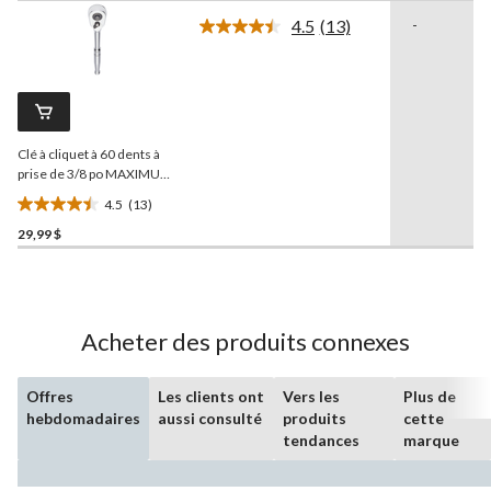
sur
4.5
(13)
-
5.
Lire
les
17
13
évaluations
commentaires.
Lien
vers
la
Clé à cliquet à 60 dents à
même
page.
prise de 3/8 po MAXIMUM,
CRV, placage
4.5
(13)
nickel/chrome
4.5
29,99 $
étoile(s)
sur
5.
13
évaluations
Acheter des produits connexes
Offres
Les clients ont
Vers les
Plus de
hebdomadaires
aussi consulté
produits
cette
tendances
marque