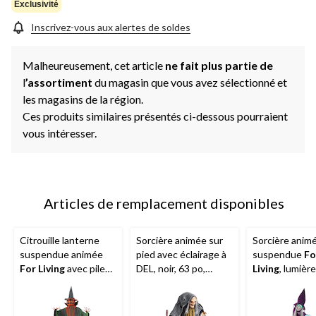
page.
Exclusivité
Inscrivez-vous aux alertes de soldes
Malheureusement, cet article
ne fait plus partie de
l
’assortiment
du magasin que vous avez sélectionné et
les magasins de la région.
Ces produits similaires présentés ci-dessous pourraient
vous intéresser.
Articles de remplacement disponibles
Citrouille lanterne
Sorcière animée sur
Sorcière anim
suspendue animée
pied avec éclairage à
suspendue
Fo
For Living
avec piles,
DEL, noir, 63 po,
Living
, lumièr
lumière à DEL,
décoration
violet, 6 pi, d
vert/orange, 7-1/2 pi,
intérieure/extérieure
intérieure/ext
décoration
activée par le son et
activée par le 