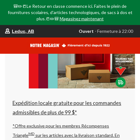
🎒✏️📒Le Retour en classe commence ici. Faites le plein de
fournitures scolaires, d'articles technologiques, de sacs à dos et
plus.📒✏️🎒
Magasinez maintenant
votre
Ouvert
⋅ Fermeture à 22:00
Leduc, AB
magasin
préféré
est
Leduc,
AB,
courament
Ouvert,
Fermeture
à
à
22:00
cliquer
pour
changer
Expédition locale gratuite pour les commandes
admissibles de plus de 99 $*
*Offre exclusive pour les membres Récompenses
MD
Triangle
sur les articles avec la livraison standard.
En