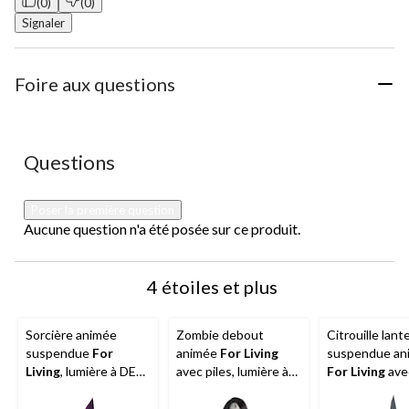
(0)
(0)
Signaler
Foire aux questions
Aucune question n'a été posée sur ce produit.
Questions
Poser la première question
Aucune question n'a été posée sur ce produit.
4 étoiles et plus
Sorcière animée
Zombie debout
Citrouille lant
suspendue
For
animée
For Living
suspendue an
Living
, lumière à DEL,
avec piles, lumière à
For Living
avec
violet, 6 pi, décoration
DEL, blanc, 3 pi,
lumière à DEL,
intérieure/extérieure
décoration
vert/orange, 7-