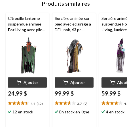
Produits similaires
Citrouille lanterne
Sorcière animée sur
Sorcière anim
suspendue animée
pied avec éclairage à
suspendue
Fo
For Living
avec piles,
DEL, noir, 63 po,
Living
, lumièr
lumière à DEL,
décoration
violet, 6 pi, d
vert/orange, 7-1/2 pi,
intérieure/extérieure
intérieure/ext
décoration
activée par le son et
activée par le 
d'intérieur/d'extérieur
la lumière pour
la lumière pou
activée par la lumière
Halloween
l'Halloween
pour l'Halloween
Ajouter
Ajouter
Ajou
24,99 $
99,99 $
59,99 $
4.4
(12)
3.7
(9)
4
4.4
3.7
4.2
étoile(s)
étoile(s)
étoile(s)
12 en stock
En stock en ligne
4 en stock
sur
sur
sur
5.
5.
5.