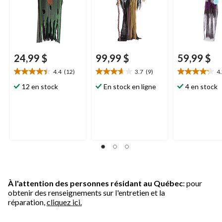
d'intérieur/d'extérieur
la lumière pour
la lumière pou
activée par la lumière
Halloween
l'Halloween
pour l'Halloween
24,99 $
99,99 $
59,99 $
4.4
(12)
3.7
(9)
4
4.4
3.7
4.2
étoile(s)
étoile(s)
étoile(s)
12 en stock
En stock en ligne
4 en stock
sur
sur
sur
5.
5.
5.
12
9
17
évaluations
évaluations
évaluations
À l'attention des personnes résidant au Québec
: pour
obtenir des renseignements sur l'entretien et la
réparation,
cliquez ici.