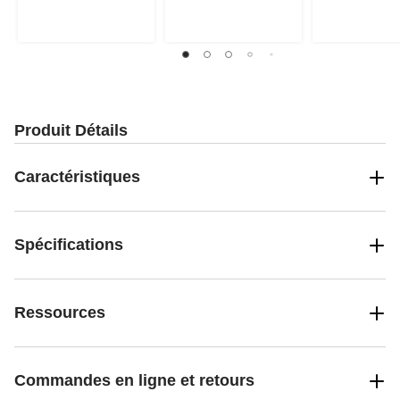
12
9
17
évaluations
évaluations
évaluations
Produit Détails
Caractéristiques
Spécifications
Ressources
Commandes en ligne et retours