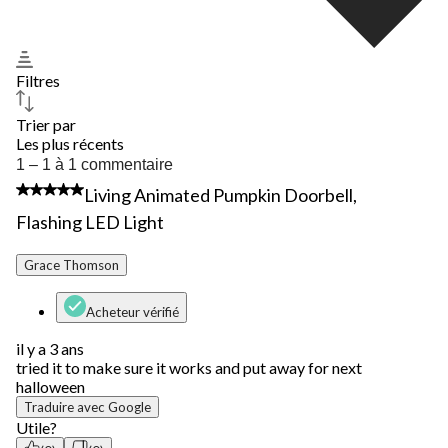
Filtres
Trier par
Les plus récents
1
1 – 1 à 1 commentaire
à
3 étoile(s) sur 5.
Living Animated Pumpkin Doorbell,
1
à
Flashing LED Light
1
commentaire.
Grace Thomson
Acheteur vérifié
il y a 3 ans
tried it to make sure it works and put away for next
halloween
Traduire avec Google
Utile?