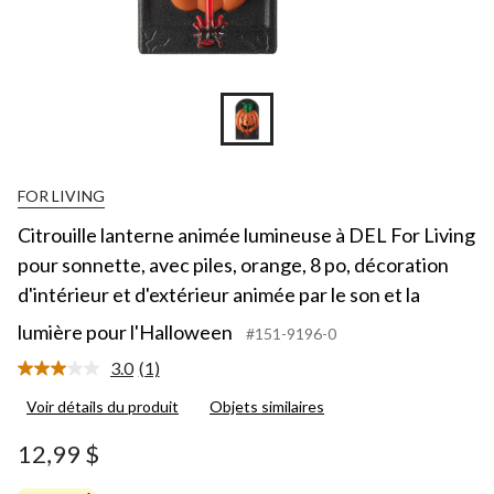
FOR LIVING
Citrouille lanterne animée lumineuse à DEL For Living
pour sonnette, avec piles, orange, 8 po, décoration
d'intérieur et d'extérieur animée par le son et la
lumière pour l'Halloween
#151-9196-0
3.0
(1)
Lire
1
Voir détails du produit
Objets similaires
commentaire.
Lien
vers
12,99 $
la
même