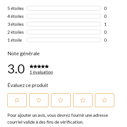
5 étoiles
étoiles
0
0 commentai
4 étoiles
étoiles
0
0 commentai
3 étoiles
étoiles
1
1 commentai
2 étoiles
étoiles
0
0 commentai
1 étoile
étoiles
0
0 commentai
Note générale
3.0
1 évaluation
Évaluez ce produit
Sélectionnez
Sélectionnez
Sélectionnez
Sélectionnez
Sélectionnez
Pour ajouter un avis, vous devrez fournir une adresse
pour
pour
pour
pour
pour
évaluer
évaluer
évaluer
évaluer
évaluer
courriel valide à des fins de vérification.
l'article
l'article
l'article
l'article
l'article