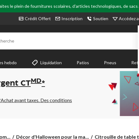
tes le plein de fournitures scolaires, d'articles technologiques, de sacs
Accédez a
Crédit Offert
Inscription
Soutien
cherche
es hebdo
Liquidation
Patios
Pneus
Ret
MD
rgent CT
*
*Achat avant taxes. Des conditions
Citrouille
om...
Décor d'Halloween pour la ma...
Citrouille de table t