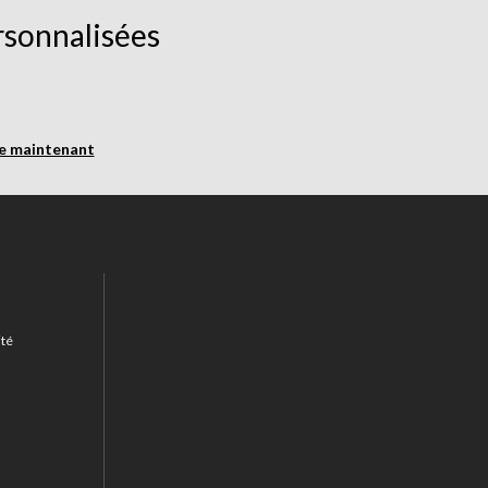
rsonnalisées
re maintenant
ité