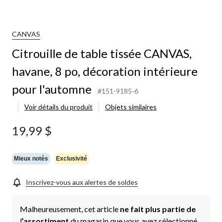
CANVAS
Citrouille de table tissée CANVAS,
havane, 8 po, décoration intérieure
pour l'automne
#151-9185-6
Voir détails du produit
Objets similaires
19,99 $
Mieux notés
Exclusivité
Inscrivez-vous aux alertes de soldes
Malheureusement, cet article
ne fait plus partie de
l
’assortiment
du magasin que vous avez sélectionné