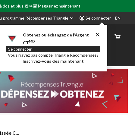
 à dos et plus.📒✏️🎒
Magasinez maintenant
u programme Récompenses Triangle
Se connecter
EN
Obtenez ou échangez de l’Argent
État de
MD
CT
command
Se connecter
Vous n’avez pas compte Triangle Récompenses?
our en Classe
Party City
Centre-auto
Inscrivez-vous des maintenant
issée C...