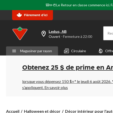
🎒✏️📒Le Retour en classe commence ici. Fai
Leduc, AB
Re
votre
Ouvert
⋅ Fermeture à 22:00
magasin
préféré
est
Magasiner par rayon
Circulaire
Offr
Leduc,
AB,
courament
Ouvert,
Obtenez 25 $ de prime en A
Fermeture
à
à
22:00
lorsque vous dépensez 150 $+* le jeudi 6 août 2026. 
cliquer
s’appliquent.
En savoir plus
pour
changer
Accueil
Halloween et décor
Décor intérieur pour l'aut