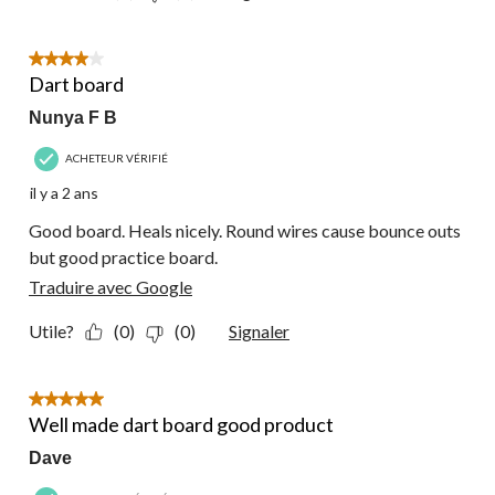
4 étoile(s) sur 5.
Dart board
Nunya F B
ACHETEUR VÉRIFIÉ
il y a 2 ans
Good board. Heals nicely. Round wires cause bounce outs
but good practice board.
Traduire avec Google
Utile?
(0)
(0)
Signaler
5 étoile(s) sur 5.
Well made dart board good product
Dave