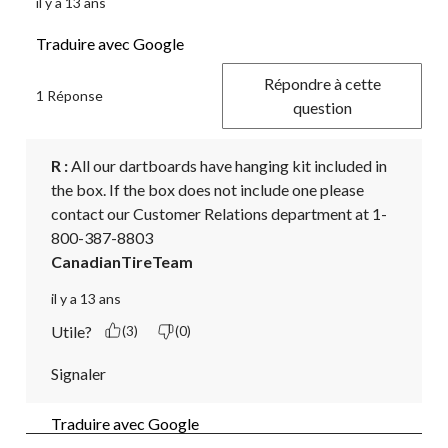
il y a 13 ans
Traduire avec Google
Répondre à cette
1 Réponse
question
R :
 All our dartboards have hanging kit included in 
the box. If the box does not include one please 
contact our Customer Relations department at 1-
800-387-8803
CanadianTireTeam
il y a 13 ans
Utile?
(3)
(0)
Signaler
Traduire avec Google