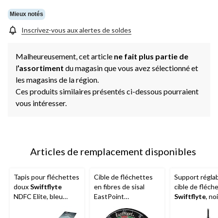
la
même
Mieux notés
page.
Inscrivez-vous aux alertes de soldes
Malheureusement, cet article
ne fait plus partie de
l
’assortiment
du magasin que vous avez sélectionné et
les magasins de la région.
Ces produits similaires présentés ci-dessous pourraient
vous intéresser.
Articles de remplacement disponibles
Tapis pour fléchettes
Cible de fléchettes
Support régla
doux
Swiftflyte
en fibres de sisal
cible de fléch
NDFC Elite, bleu
EastPoint
Swiftflyte
, noi
douceur
Stonebridge avec
cible sans agrafes,