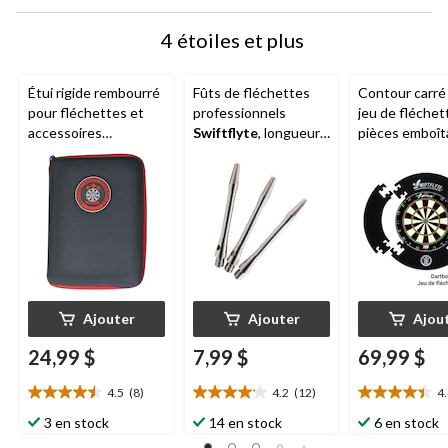
4 étoiles et plus
Étui rigide rembourré
Fûts de fléchettes
Contour carré
pour fléchettes et
professionnels
jeu de fléchet
accessoires
Swiftflyte
, longueur
pièces emboît
professionnel
moyenne, paq. 3
Swiftflyte
,
Swiftflyte
NDFC avec
protecteur de
pince de ceinture
panneau arrièr
mur, 72 cm (28
Ajouter
Ajouter
Ajou
24,99 $
7,99 $
69,99 $
4.5
(8)
4.2
(12)
4
4.5
4.2
4.4
étoile(s)
étoile(s)
étoile(s)
3 en stock
14 en stock
6 en stock
sur
sur
sur