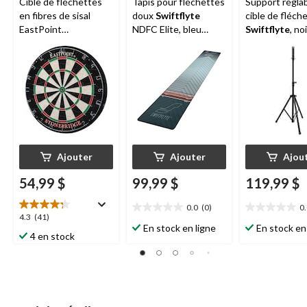
Cible de fléchettes
Tapis pour fléchettes
Support régla
en fibres de sisal
doux
Swiftflyte
cible de fléch
EastPoint
NDFC Elite, bleu
Swiftflyte
, noi
Stonebridge avec
douceur
cible sans agrafes,
taille officielle
Ajouter
Ajouter
Ajou
54,99 $
99,99 $
119,99 $
0.0
(0)
0
0.0
0.0
4.3
4.3
(41)
étoile(s)
étoile(s)
En stock en ligne
En stock en
étoile(s)
4 en stock
sur
sur
sur
5.
5.
5.
41
évaluations