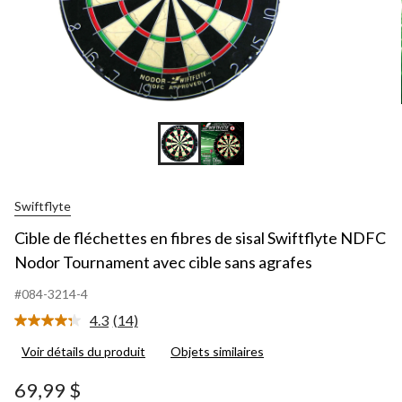
Swiftflyte
Cible de fléchettes en fibres de sisal Swiftflyte NDFC
Nodor Tournament avec cible sans agrafes
#084-3214-4
4.3
(14)
Lire
les
Voir détails du produit
Objets similaires
14
commentaires.
Lien
69,99 $
vers