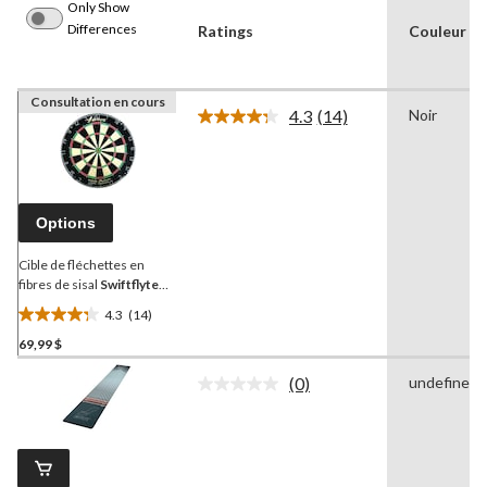
Only Show
Differences
Ratings
Couleur
Consultation en cours
4.3
(14)
Noir
Lire
les
14
commentaires.
Lien
vers
Options
la
même
page.
Cible de fléchettes en
fibres de sisal
Swiftflyte
NDFC Nodor Tournament
4.3
(14)
avec cible sans agrafes
4.3
69,99 $
étoile(s)
sur
(0)
undefined
5.
Aucune
cote
14
pour
évaluations
ce
produit.
Lien