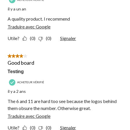
il y a un an
A quality product. I recommend
Traduire avec Google
Utile?
(0)
(0)
Signaler
4 étoile(s) sur 5.
Good board
Testing
ACHETEUR VÉRIFIÉ
il y a 2 ans
The 6 and 11 are hard too see because the logos behind
them obsure the number. Otherwise great.
Traduire avec Google
Utile?
(0)
(0)
Signaler