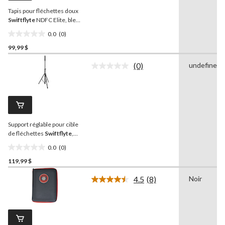
vers
Tapis pour fléchettes doux
la
même
Swiftflyte
NDFC Elite, bleu
page.
douceur
0.0
(0)
0.0
99,99 $
étoile(s)
sur
(0)
undefined
5.
Aucune
cote
pour
ce
produit.
Lien
vers
Support réglable pour cible
la
même
de fléchettes
Swiftflyte
,
page.
noir
0.0
(0)
0.0
119,99 $
étoile(s)
sur
4.5
(8)
Noir
5.
Lire
les
8
commentaires.
Lien
vers