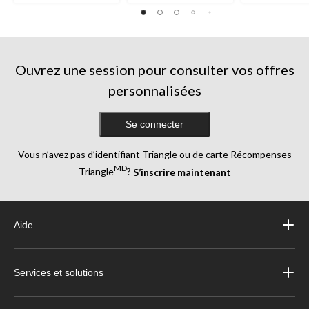
sur
sur
sur
5.
5.
5.
6
17
13
évaluations
évaluations
évaluations
Ouvrez une session pour consulter vos offres
personnalisées
Se connecter
Vous n’avez pas d’identifiant Triangle ou de carte Récompenses
MD
Triangle
?
S’inscrire maintenant
Aide
Services et solutions