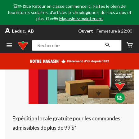
🎒✏️📒Le Retour en classe commence ici. Faites le plein de
fournitures scolaires, d'articles technologiques, de sacs à dos et
plus.📒✏️🎒
Magasinez maintenant
votre
Ouvert
⋅ Fermeture à 22:00
Leduc, AB
magasin
préféré
est
Recherche
Leduc,
AB,
courament
Ouvert,
Fermeture
à
à
22:00
cliquer
pour
changer
Expédition locale gratuite pour les commandes
admissibles de plus de 99 $*