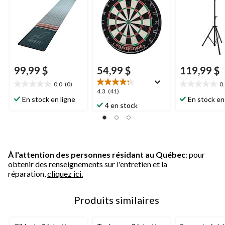
taille officielle
99,99 $
54,99 $
119,99 $
0.0
(0)
0
0.0
0.0
4.3
4.3
(41)
étoile(s)
étoile(s)
En stock en ligne
En stock en
étoile(s)
4 en stock
sur
sur
sur
5.
5.
5.
41
évaluations
À l'attention des personnes résidant au Québec
: pour
obtenir des renseignements sur l'entretien et la
réparation,
cliquez ici.
Produits similaires