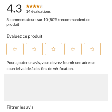
4.3
14 évaluations
8 commentateurs sur 10 (80%) recommandent ce
produit
Évaluez ce produit
Sélectionnez
Sélectionnez
Sélectionnez
Sélectionnez
Sélectionnez
Pour ajouter un avis, vous devrez fournir une adresse
pour
pour
pour
pour
pour
évaluer
évaluer
évaluer
évaluer
évaluer
courriel valide à des fins de vérification.
l'article
l'article
l'article
l'article
l'article
à
à
à
à
à
1
2
3
4
5
étoile.
étoiles.
étoiles.
étoiles.
étoiles.
Cette
Cette
Cette
Cette
Cette
action
action
action
action
action
ouvrira
ouvrira
ouvrira
ouvrira
ouvrira
le
le
le
le
le
Filtrer les avis
formulaire
formulaire
formulaire
formulaire
formulaire