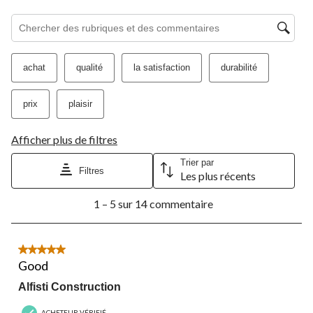
de
de
de
de
de
Zone de recherche de sujet et d'avis
soumission.
soumission.
soumission.
soumission.
soumission.
achat
qualité
la satisfaction
durabilité
prix
plaisir
Afficher plus de filtres
Trier par
Filtres
Les plus récents
1
1 – 5 sur 14 commentaire
à
5
sur
14
5 étoile(s) sur 5.
commentaire.
Good
Alfisti Construction
ACHETEUR VÉRIFIÉ