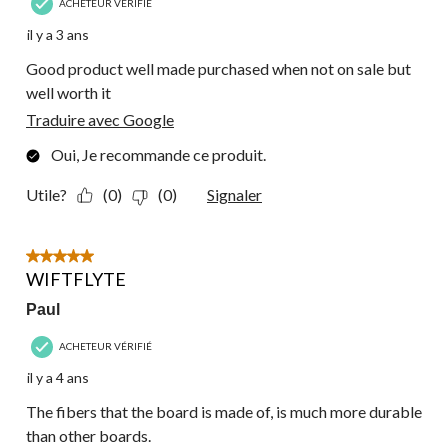
ACHETEUR VÉRIFIÉ
il y a 3 ans
Good product well made purchased when not on sale but
well worth it
Traduire avec Google
Oui, Je recommande ce produit.
Utile?
(0)
(0)
Signaler
5 étoile(s) sur 5.
WIFTFLYTE
Paul
ACHETEUR VÉRIFIÉ
il y a 4 ans
The fibers that the board is made of, is much more durable
than other boards.