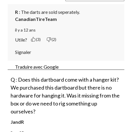
R :
 The darts are sold seperately.
CanadianTireTeam
il y a 12 ans
Utile?
(3)
(2)
Signaler
Traduire avec Google
Q : Does this dartboard come with a hanger kit?
We purchased this dartboard but there is no
hardware for hanging it. Was it missing from the
box or do we need to rig something up
ourselves?
JandR