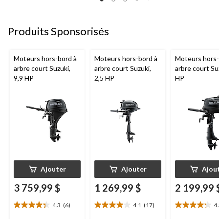
5.
5.
5.
8
12
12
évaluations
évaluations
évaluations
Produits Sponsorisés
Moteurs hors-bord à
Moteurs hors-bord à
Moteurs hors-
arbre court Suzuki,
arbre court Suzuki,
arbre court Su
9,9 HP
2,5 HP
HP
Ajouter
Ajouter
Ajou
3 759,99 $
1 269,99 $
2 199,99 
4.3
(6)
4.1
(17)
4
4.3
4.1
4.3
étoile(s)
étoile(s)
étoile(s)