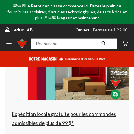
🎒✏️📒Le Retour en classe commence ici. Faites le plein de
fournitures scolaires, d'articles technologiques, de sacs à dos et
plus.📒✏️🎒
Magasinez maintenant
votre
Ouvert
⋅ Fermeture à 22:00
Leduc, AB
magasin
préféré
est
Recherche
Leduc,
AB,
courament
Ouvert,
Fermeture
à
à
22:00
cliquer
pour
changer
Expédition locale gratuite pour les commandes
admissibles de plus de 99 $*