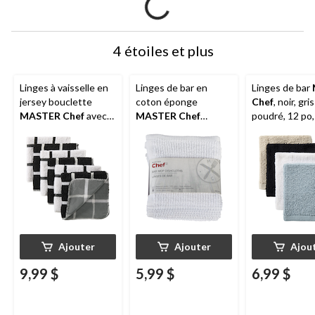
4 étoiles et plus
Linges à vaisselle en
Linges de bar en
Linges de bar
jersey bouclette
coton éponge
Chef
, noir, gri
MASTER Chef
avec
MASTER Chef
poudré, 12 po,
tampon à récurer, à
réutilisables, 16 x 19
carreaux, noir, paq. 6
po, blanc, paq. 4
Ajouter
Ajouter
Ajou
9,99 $
5,99 $
6,99 $