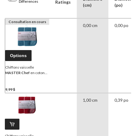
Differences
Ratings
(cm)
(po)
Consultation en cours
0,00 cm
0,00 po
Options
Chiffons vaisselle
MASTER Chef
en coton
éponge, côté à récurer,
motif à carreaux, 12 x 12
po, bleu, paq. 6
9,99 $
1,00 cm
0,39 po
Chiffons vaisselle