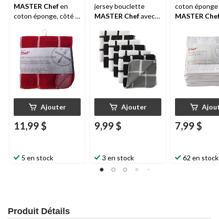
MASTER Chef
en
jersey bouclette
coton éponge
coton éponge, côté à
MASTER Chef
avec
MASTER Che
récurer, motif à
tampon à récurer, à
réutilisables, 
carreaux, 12 x 12 po,
carreaux, noir, paq. 6
po, blanc, paq.
rouge, paq. 6
Ajouter
Ajouter
Ajou
11,99 $
9,99 $
7,99 $
5 en stock
3 en stock
62 en stock
Produit Détails