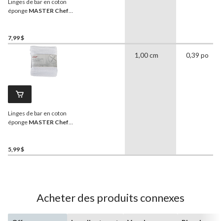
Linges de bar en coton
éponge
MASTER Chef
réutilisables, 12 x 12 po,
blanc, paq. 8
7,99 $
1,00 cm
0,39 po
Linges de bar en coton
éponge
MASTER Chef
réutilisables, 16 x 19 po,
blanc, paq. 4
5,99 $
Acheter des produits connexes