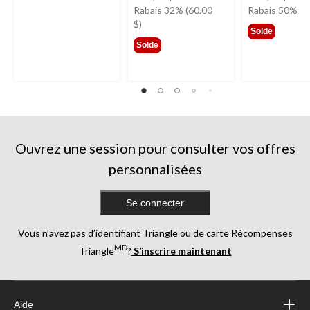
était
étai
Rabais 32% (60.00
Rabais 50%
189,99 $
299,
$)
Solde
Solde
Ouvrez une session pour consulter vos offres
personnalisées
Se connecter
Vous n’avez pas d’identifiant Triangle ou de carte Récompenses
MD
Triangle
?
S’inscrire maintenant
Aide