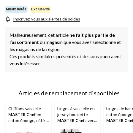
Mieux notés
Exclusivité
Inscrivez-vous aux alertes de soldes
Malheureusement, cet article
ne fait plus partie de
l
’assortiment
du magasin que vous avez sélectionné et
les magasins de la région.
Ces produits similaires présentés ci-dessous pourraient
vous intéresser.
Articles de remplacement disponibles
Chiffons vaisselle
Linges à vaisselle en
Linges de bar 
MASTER Chef
en
jersey bouclette
coton éponge
coton éponge, côté à
MASTER Chef
avec
MASTER Che
récurer, motif à
tampon à récurer, à
réutilisables, 
carreaux, 12 x 12 po,
carreaux, noir, paq. 6
po, blanc, paq.