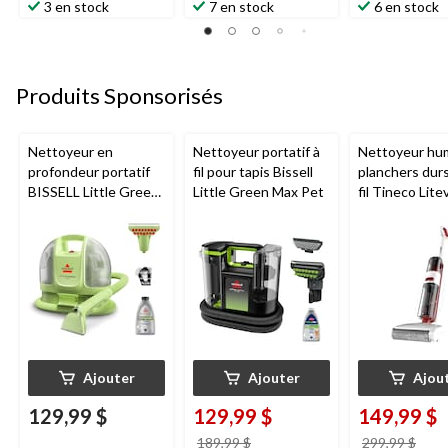
3 en stock
7 en stock
6 en stock
Produits Sponsorisés
Nettoyeur en
Nettoyeur portatif à
Nettoyeur hu
profondeur portatif
fil pour tapis Bissell
planchers dur
BISSELL Little Green
Little Green Max Pet
fil Tineco Lite
Mini avec fil pour
tapis et tissus
d'ameublement
Ajouter
Ajouter
Ajou
129,99 $
129,99 $
149,99 $
prix
prix
189,99 $
299,99 $