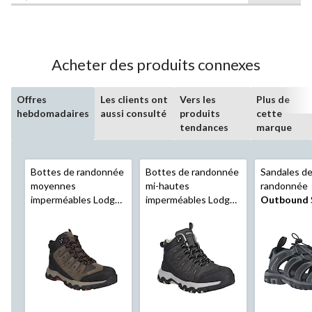
sur
5.
4
évaluations
Acheter des produits connexes
Offres
Les clients ont
Vers les
Plus de
hebdomadaires
aussi consulté
produits
cette
tendances
marque
Bottes de randonnée
Bottes de randonnée
Sandales d
moyennes
mi-hautes
randonnée
imperméables Lodge
imperméables Lodge
Outbound
Eddie Bauer
,
Eddie Bauer
, pour
bout fermé
hommes, bleu
femmes, bleu
hommes, no