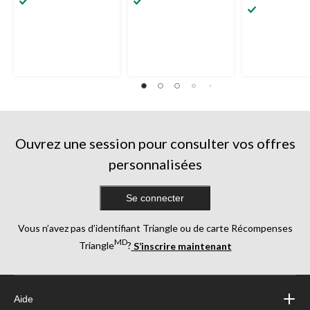
étoile(s)
sur
sur
sur
5.
5.
5.
2
6
120
évaluations
évaluations
évaluations
Ouvrez une session pour consulter vos offres
personnalisées
Se connecter
Vous n’avez pas d’identifiant Triangle ou de carte Récompenses
MD
Triangle
?
S’inscrire maintenant
Aide