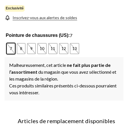
la
même
Exclusivité
page.
Inscrivez-vous aux alertes de soldes
7
Pointure de chaussures (US):
7
8
9
10
11
12
13
Malheureusement, cet article
ne fait plus partie de
l
’assortiment
du magasin que vous avez sélectionné et
les magasins de la région.
Ces produits similaires présentés ci-dessous pourraient
vous intéresser.
Articles de remplacement disponibles