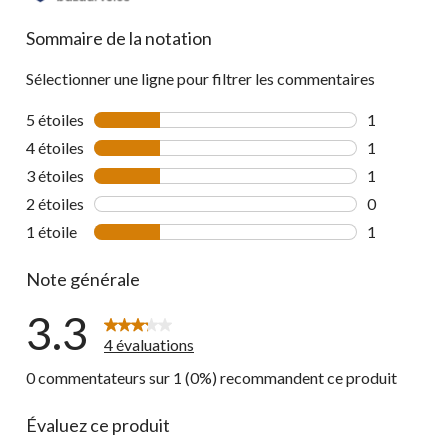
Sommaire de la notation
Sélectionner une ligne pour filtrer les commentaires
5 étoiles
étoiles
1
1 commentai
4 étoiles
étoiles
1
1 commentai
3 étoiles
étoiles
1
1 commentai
2 étoiles
étoiles
0
0 commentai
1 étoile
étoiles
1
1 commentai
Note générale
3.3
4 évaluations
0 commentateurs sur 1 (0%) recommandent ce produit
Évaluez ce produit