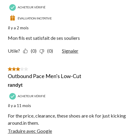
ACHETEUR VÉRIFIÉ
ÉVALUATION INCITATIVE
il y a 2 mois
Mon fils est satisfait de ses souliers
Utile?
(0)
(0)
Signaler
3 étoile(s) sur 5.
Outbound Pace Men's Low-Cut
randyt
ACHETEUR VÉRIFIÉ
il y a 11 mois
For the price, clearance, these shoes are ok for just kicking
around.in them.
Traduire avec Google