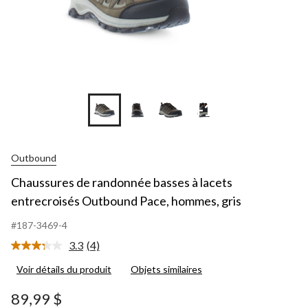
+1
Outbound
Chaussures de randonnée basses à lacets
entrecroisés Outbound Pace, hommes, gris
#187-3469-4
3.3
(4)
Lire
les
Voir détails du produit
Objets similaires
4
commentaires.
Lien
89,99 $
vers