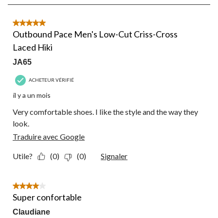
4
sur
4
5 étoile(s) sur 5.
commentaire.
Outbound Pace Men's Low-Cut Criss-Cross
Laced Hiki
JA65
ACHETEUR VÉRIFIÉ
il y a un mois
Very comfortable shoes. I like the style and the way they
look.
Traduire avec Google
Utile?
(0)
(0)
Signaler
4 étoile(s) sur 5.
Super confortable
Claudiane