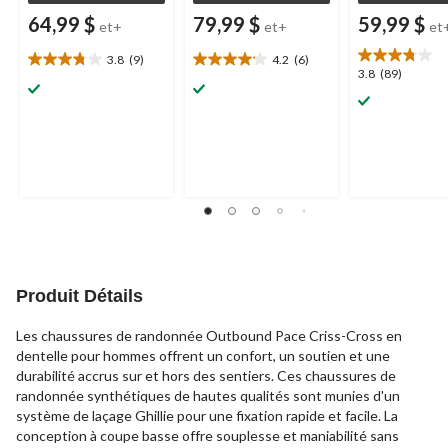
64,99 $
79,99 $
59,99 $
et+
et+
et
3.8
(9)
4.2
(6)
3.8
4.2
3.8
3.8
(89)
étoile(s)
étoile(s)
étoile(s)
sur
sur
sur
5.
5.
5.
9
6
89
évaluations
évaluations
évaluations
Produit Détails
Les chaussures de randonnée Outbound Pace Criss-Cross en
dentelle pour hommes offrent un confort, un soutien et une
durabilité accrus sur et hors des sentiers. Ces chaussures de
randonnée synthétiques de hautes qualités sont munies d'un
système de laçage Ghillie pour une fixation rapide et facile. La
conception à coupe basse offre souplesse et maniabilité sans