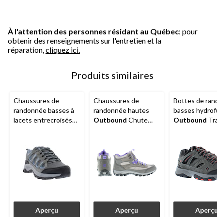
À l'attention des personnes résidant au Québec
: pour
obtenir des renseignements sur l'entretien et la
réparation,
cliquez ici.
Produits similaires
Chaussures de
Chaussures de
Bottes de ra
randonnée basses à
randonnée hautes
basses hydro
lacets entrecroisés
Outbound
Chute
Outbound
Tra
Outbound
Pace,
pour femmes, gris
hommes,
dames, bleu/gris
noir/anthracit
Aperçu
Aperçu
Aperç