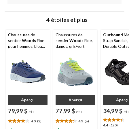
4 étoiles et plus
Chaussures de
Chaussures de
Outbound
Men
sentier
Woods
Floe
sentier
Woods
Floe,
Strap Sandals,
pour hommes, bleu
dames, gris/vert
Durable Outso
marine
Black/Grey
Aperçu
Aperçu
Aperç
79,99 $
77,99 $
34,99 $
et+
et+
et
4.0
(2)
4.3
(6)
4.0
4.3
4.4
4.4
(120)
étoile(s)
étoile(s)