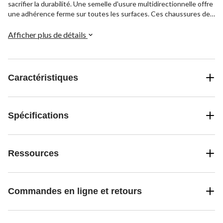
sacrifier la durabilité. Une semelle d'usure multidirectionnelle offre
une adhérence ferme sur toutes les surfaces. Ces chaussures de
randonnée légères grises sont une option pratique et élégante
pour toutes les excursions en plein air.
Afficher plus de détails
Caractéristiques
Spécifications
Ressources
Commandes en ligne et retours