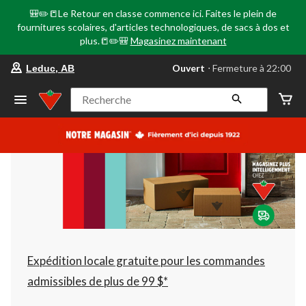
🎒✏️📒Le Retour en classe commence ici. Faites le plein de
fournitures scolaires, d'articles technologiques, de sacs à dos et
plus.📒✏️🎒
Magasinez maintenant
votre
Ouvert
⋅ Fermeture à 22:00
Leduc, AB
magasin
préféré
est
Recherche
Leduc,
AB,
courament
Ouvert,
Fermeture
à
à
22:00
cliquer
pour
changer
Expédition locale gratuite pour les commandes
admissibles de plus de 99 $*