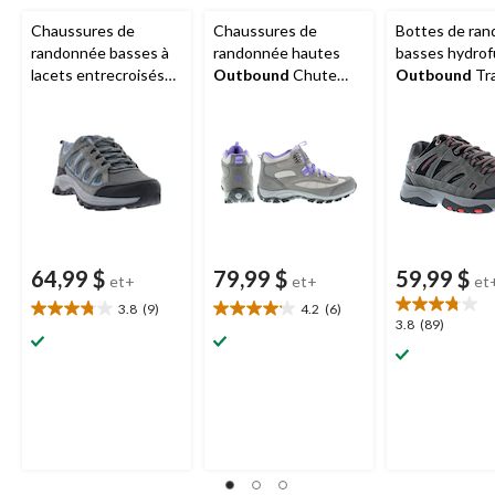
Chaussures de
Chaussures de
Bottes de ra
randonnée basses à
randonnée hautes
basses hydro
lacets entrecroisés
Outbound
Chute
Outbound
Tra
Outbound
Pace,
pour femmes, gris
hommes,
dames, bleu/gris
noir/anthracit
64,99 $
79,99 $
59,99 $
et+
et+
et
3.8
(9)
4.2
(6)
3.8
4.2
3.8
3.8
(89)
étoile(s)
étoile(s)
étoile(s)
sur
sur
sur
5.
5.
5.
9
6
89
évaluations
évaluations
évaluations