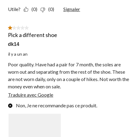
Utile?
(0)
(0)
Signaler
1 étoile(s) sur 5.
Pick a different shoe
dk14
il y a un an
Poor quality. Have had a pair for 7 month, the soles are
worn out and separating from the rest of the shoe. These
are not worn daily, only on a couple of hikes. Not worth the
money even when on sale.
Traduire avec Google
Non, Je ne recommande pas ce produit.