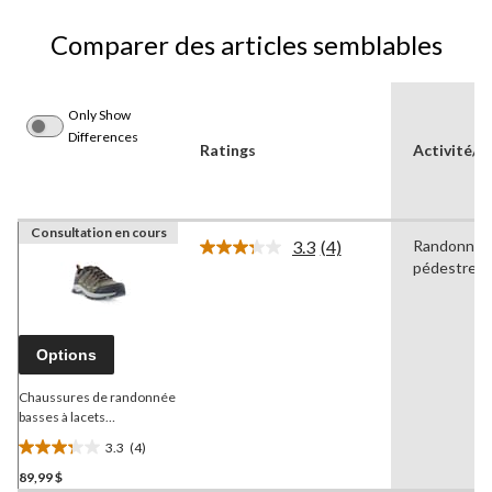
Comparer des articles semblables
Only Show
Differences
Ratings
Activité/S
Consultation en cours
3.3
(4)
Randonnée
Lire
pédestre
les
4
commentaires.
Lien
vers
Options
la
même
page.
Chaussures de randonnée
basses à lacets
entrecroisés
Outbound
3.3
(4)
Pace, hommes, gris
3.3
89,99 $
étoile(s)