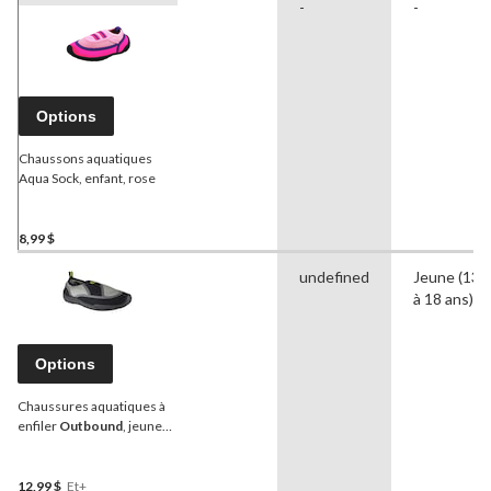
-
-
Options
Chaussons aquatiques
Aqua Sock, enfant, rose
8,99 $
undefined
Jeune (13
à 18 ans)
Options
Chaussures aquatiques à
enfiler
Outbound
, jeunes,
gris/noir, taille 11 à 1
12,99 $
Et+