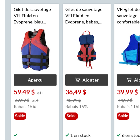
Gilet de sauvetage
Gilet de sauvetage
VFI/gilet de
VFI
Fluid
en
VFI
Fluid
en
sauvetage
Evoprene, bleu
Evoprene, bébés,
confortable
marine/rouge, tailles
bleu marine/rouge
Outbound
variées
jeunes
Aperçu
Ajouter
Aj
59,49 $
36,49 $
39,99 $
et+
prix
prix
pri
69,99 $
et+
42,99 $
44,99 $
était
était
éta
Rabais 15%
Rabais 15%
Rabais 11%
à
42,99 $
44,
Solde
Solde
Solde
partir
de
69,99 $
1 en stock
6 en sto