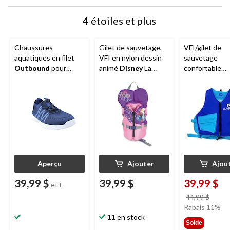
4 étoiles et plus
Chaussures
Gilet de sauvetage,
VFI/gilet de
aquatiques en filet
VFI en nylon dessin
sauvetage
Outbound
pour
animé
Disney
La
confortable
femmes avec semelle
Reine des neiges
Outbound
po
intérieure et semelle
pour enfants
jeunes
d'usure qui laisse
l'eau s'écouler
Aperçu
Ajouter
Ajou
39,99 $
39,99 $
39,99 $
et+
prix
44,99 $
était
Rabais 11%
11 en stock
44,99
Solde