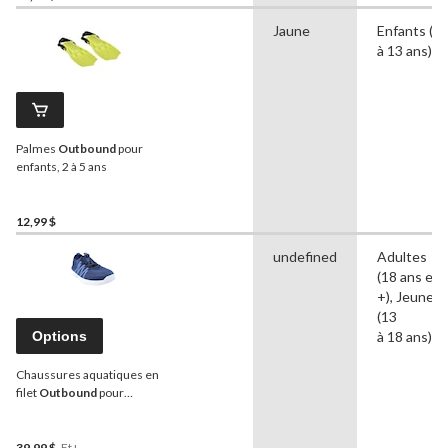
Jaune
Enfants (5
à 13 ans)
Palmes
Outbound
pour
enfants, 2 à 5 ans
12,99 $
undefined
Adultes
(18 ans et
+), Jeune
(13
Options
à 18 ans)
Chaussures aquatiques en
filet
Outbound
pour
femmes avec semelle
intérieure et semelle
d'usure qui laisse l'eau
39,99 $
Et+