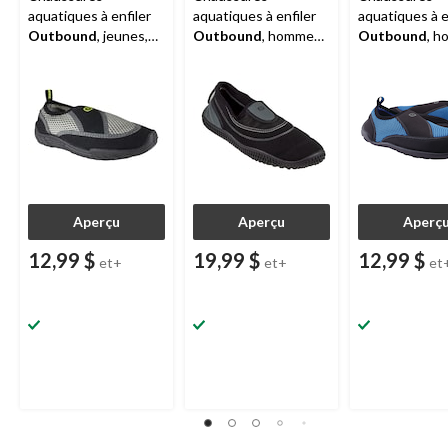
aquatiques à enfiler
aquatiques à enfiler
aquatiques à e
Outbound
, jeunes,
Outbound
, hommes,
Outbound
, h
gris/noir, taille 11 à 1
gris/noir
bleu/noir
Aperçu
Aperçu
Aperç
12,99 $
19,99 $
12,99 $
et+
et+
et