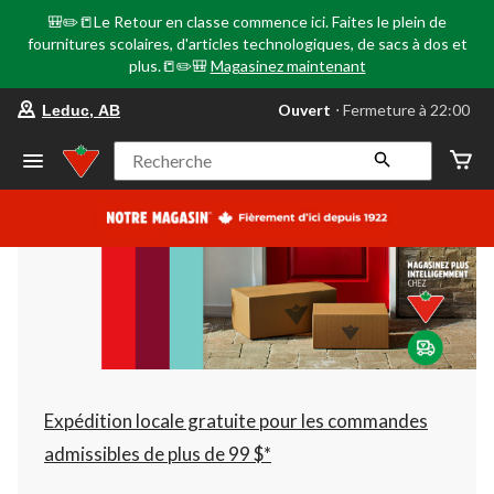
🎒✏️📒Le Retour en classe commence ici. Faites le plein de
fournitures scolaires, d'articles technologiques, de sacs à dos et
plus.📒✏️🎒
Magasinez maintenant
votre
Ouvert
⋅ Fermeture à 22:00
Leduc, AB
magasin
préféré
est
Recherche
Leduc,
AB,
courament
Ouvert,
Fermeture
à
à
22:00
cliquer
pour
changer
Expédition locale gratuite pour les commandes
admissibles de plus de 99 $*