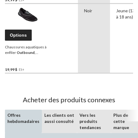
s'écouler
Noir
Jeune (13
à 18 ans)
Options
Chaussures aquatiques à
enfiler
Outbound
,
hommes, gris/noir
19,99 $
Et+
Acheter des produits connexes
Offres
Les clients ont
Vers les
Plus de
hebdomadaires
aussi consulté
produits
cette
tendances
marque