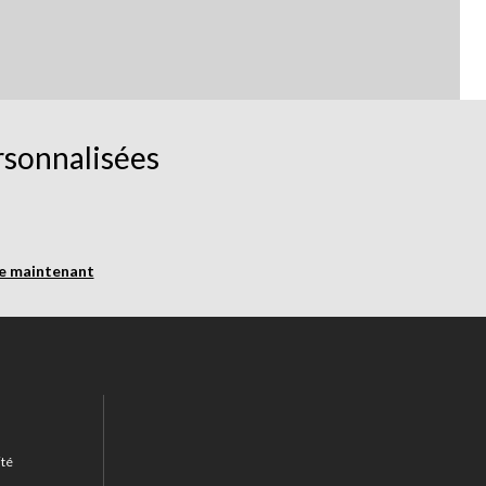
rsonnalisées
re maintenant
ité