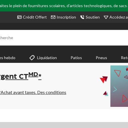
tes le plein de fournitures scolaires, d'articles technologiques, de sacs
Accédez a
Crédit Offert
Inscription
Soutien
cherche
es hebdo
Liquidation
Patios
Pneus
Ret
MD
rgent CT
*
*Achat avant taxes. Des conditions