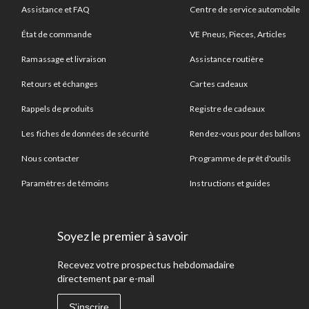
Assistance et FAQ
Centre de service automobile
État de commande
VE Pneus, Pieces, Articles
Ramassage et livraison
Assistance routière
Retours et échanges
Cartes cadeaux
Rappels de produits
Registre de cadeaux
Les fiches de données de sécurité
Rendez-vous pour des ballons
Nous contacter
Programme de prêt d'outils
Paramètres de témoins
Instructions et guides
Soyez le premier à savoir
Recevez votre prospectus hebdomadaire
directement par e-mail
S'inscrire