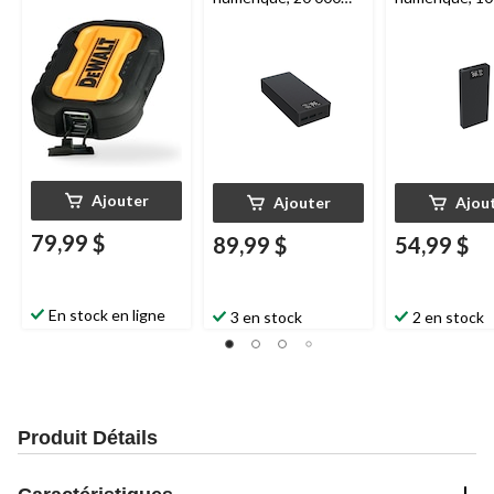
mAh
mAh
Ajouter
Ajouter
Ajou
79,99 $
89,99 $
54,99 $
En stock en ligne
3 en stock
2 en stock
Produit Détails