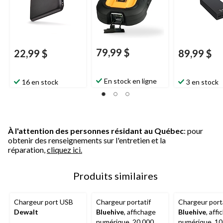
79,99 $
22,99 $
89,99 $
En stock en ligne
16 en stock
3 en stock
À l'attention des personnes résidant au Québec
: pour
obtenir des renseignements sur l'entretien et la
réparation,
cliquez ici.
Produits similaires
Chargeur port USB
Chargeur portatif
Chargeur port
Dewalt
Bluehive
, affichage
Bluehive
, aff
numérique, 20 000
numérique, 10