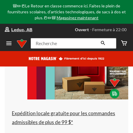
🎒✏️📒Le Retour en classe commence ici. Faites le plein de
fournitures scolaires, d'articles technologiques, de sacs à dos et
plus.📒✏️🎒
Magasinez maintenant
votre
Ouvert
⋅ Fermeture à 22:00
Leduc, AB
magasin
préféré
est
Recherche
Leduc,
AB,
courament
Ouvert,
Fermeture
à
à
22:00
cliquer
pour
changer
Expédition locale gratuite pour les commandes
admissibles de plus de 99 $*