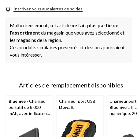
Inscrivez-vous aux alertes de soldes
Malheureusement, cet article
ne fait plus partie de
l
’assortiment
du magasin que vous avez sélectionné et
les magasins de la région.
Ces produits similaires présentés ci-dessous pourraient
vous intéresser.
Articles de remplacement disponibles
Bluehive
- Chargeur
Chargeur port USB
Chargeur port
portatif de 8 000
Dewalt
Bluehive
, aff
mAh, avec indicateur
numérique, 20
de charge
mAh