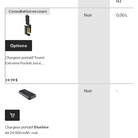
(L)
Consultation en cours
Noir
0,00 L
Options
Chargeur portatif Tzumi
Extreme Pocket Juice,
4 000 mAh
19,99 $
Noir
-
Chargeur portatif
Bluehive
de 20 000 mAh, noir