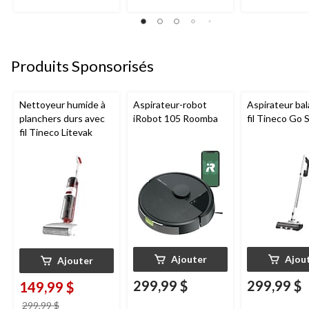
Produits Sponsorisés
Nettoyeur humide à
Aspirateur-robot
Aspirateur bal
planchers durs avec
iRobot 105 Roomba
fil Tineco Go S
fil Tineco Litevak
Ajouter
Ajou
Ajouter
299,99 $
299,99 $
149,99 $
prix
299,99 $