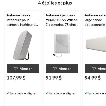
4 étoiles et plus
Antenne murale
Antenne à panneau
Antenne exte
intérieure pour
mural 311155
Wilson
large bande
panneau intérieur de
Electronics
, 75 ohms,
directionnell
Wilson Electronics
,
blanc
Wilson Elect
50 ohms, blanc
75 ohms, blan
Ajouter
Ajouter
Ajou
107,99 $
91,99 $
94,99 $
En stock en ligne
En stock en ligne
En stock en