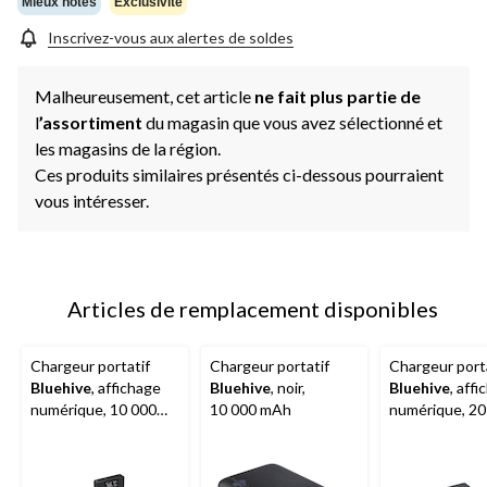
Mieux notés
Exclusivité
Inscrivez-vous aux alertes de soldes
Malheureusement, cet article
ne fait plus partie de
l
’assortiment
du magasin que vous avez sélectionné et
les magasins de la région.
Ces produits similaires présentés ci-dessous pourraient
vous intéresser.
Articles de remplacement disponibles
Chargeur portatif
Chargeur portatif
Chargeur port
Bluehive
, affichage
Bluehive
, noir,
Bluehive
, aff
numérique, 10 000
10 000 mAh
numérique, 20
mAh
mAh