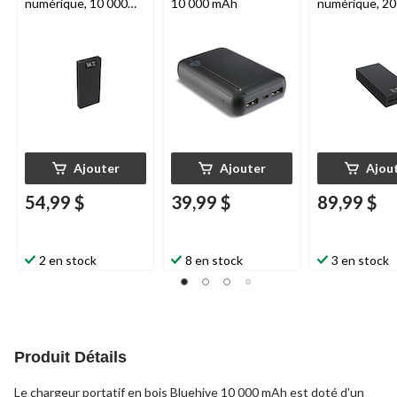
numérique, 10 000
10 000 mAh
numérique, 20
mAh
mAh
Ajouter
Ajouter
Ajou
54,99 $
39,99 $
89,99 $
2 en stock
8 en stock
3 en stock
Produit Détails
Le chargeur portatif en bois Bluehive 10 000 mAh est doté d'un