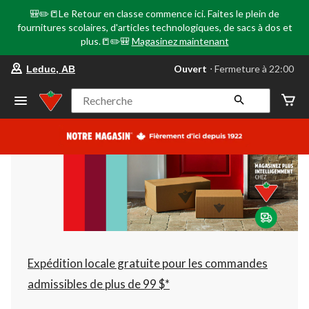
🎒✏️📒Le Retour en classe commence ici. Faites le plein de
fournitures scolaires, d'articles technologiques, de sacs à dos et
plus.📒✏️🎒
Magasinez maintenant
votre
Ouvert
⋅ Fermeture à 22:00
Leduc, AB
magasin
préféré
est
Recherche
Leduc,
AB,
courament
Ouvert,
Fermeture
à
à
22:00
cliquer
pour
changer
Expédition locale gratuite pour les commandes
admissibles de plus de 99 $*