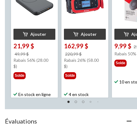
Ajouter
Ajouter
Aj
21,99 $
162,99 $
9,99 $
2
prix
prix
Rabais 50%
49,99 $
220,99 $
était
était
Rabais 56% (28.00
Rabais 26% (58.00
Solde
49,99 $
220,99 $
$)
$)
Solde
Solde
10 en st
En stock en ligne
4 en stock
Évaluations