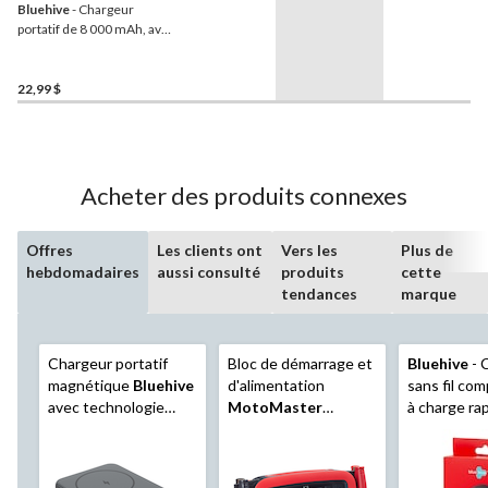
Bluehive
- Chargeur
portatif de 8 000 mAh, avec
indicateur de charge
22,99 $
Acheter des produits connexes
Offres
Les clients ont
Vers les
Plus de
hebdomadaires
aussi consulté
produits
cette
tendances
marque
Chargeur portatif
Bloc de démarrage et
Bluehive
- 
magnétique
Bluehive
d'alimentation
sans fil com
avec technologie
MotoMaster
à charge ra
MAGSAFE et voyant
EasyBoost, 1 350 A
DEL de pile, 5 000
mAh, noir