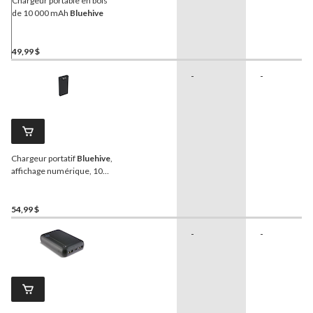
Chargeur portable en bois
de 10 000 mAh
Bluehive
49,99 $
-
-
Chargeur portatif
Bluehive
,
affichage numérique, 10
000 mAh
54,99 $
-
-