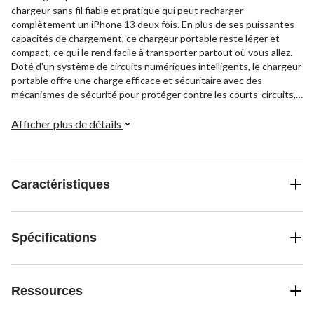
chargeur sans fil fiable et pratique qui peut recharger
complètement un iPhone 13 deux fois. En plus de ses puissantes
capacités de chargement, ce chargeur portable reste léger et
compact, ce qui le rend facile à transporter partout où vous allez.
Doté d'un système de circuits numériques intelligents, le chargeur
portable offre une charge efficace et sécuritaire avec des
mécanismes de sécurité pour protéger contre les courts-circuits,
la surcharge et la décharge excessive. Le chargeur portable est
également doté d'un boîtier en bois naturel qui ajoute une touche
Afficher plus de détails
d'élégance et de caractère unique à son design. Garantie de 1 an
comprise.
Caractéristiques
Spécifications
Ressources