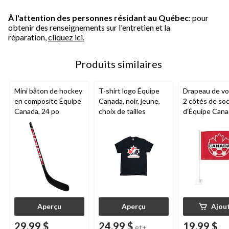
À l'attention des personnes résidant au Québec
: pour
obtenir des renseignements sur l'entretien et la
réparation,
cliquez ici.
Produits similaires
Mini bâton de hockey
T-shirt logo Équipe
Drapeau de vo
en composite Équipe
Canada, noir, jeune,
2 côtés de so
Canada, 24 po
choix de tailles
d’Équipe Can
Aperçu
Aperçu
Ajou
29,99 $
24,99 $
19,99 $
et+