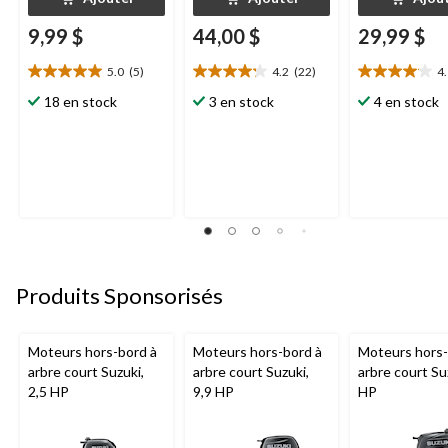
9,99 $
44,00 $
29,99 $
5.0
(5)
4.2
(22)
4
5.0
4.2
4.1
étoile(s)
étoile(s)
étoile(s)
18 en stock
3 en stock
4 en stock
sur
sur
sur
5.
5.
5.
5
22
16
évaluations
évaluations
évaluations
Produits Sponsorisés
Moteurs hors-bord à
Moteurs hors-bord à
Moteurs hors-
arbre court Suzuki,
arbre court Suzuki,
arbre court Su
2,5 HP
9,9 HP
HP