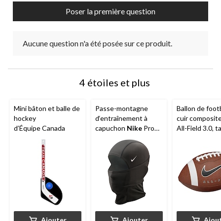
Poser la première question
Aucune question n'a été posée sur ce produit.
4 étoiles et plus
Mini bâton et balle de
Passe-montagne
Ballon de foot
hockey
d‘entraînement à
cuir composit
d’Équipe Canada
capuchon
Nike
Pro
All-Field 3.0, ta
Hyperwarm,
officielle NFHS
noir/blanc, taille
NCAA, brun
universelle
Ajouter
Ajouter
Ajou