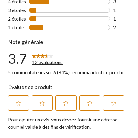
4 étoiles
étoiles
3
3 commentai
3 étoiles
étoiles
1
1 commentai
2 étoiles
étoiles
1
1 commentai
1 étoile
étoiles
2
2 commentai
Note générale
3.7
12 évaluations
5 commentateurs sur 6 (83%) recommandent ce produit
Évaluez ce produit
Sélectionnez
Sélectionnez
Sélectionnez
Sélectionnez
Sélectionnez
Pour ajouter un avis, vous devrez fournir une adresse
pour
pour
pour
pour
pour
évaluer
évaluer
évaluer
évaluer
évaluer
courriel valide à des fins de vérification.
l'article
l'article
l'article
l'article
l'article
à
à
à
à
à