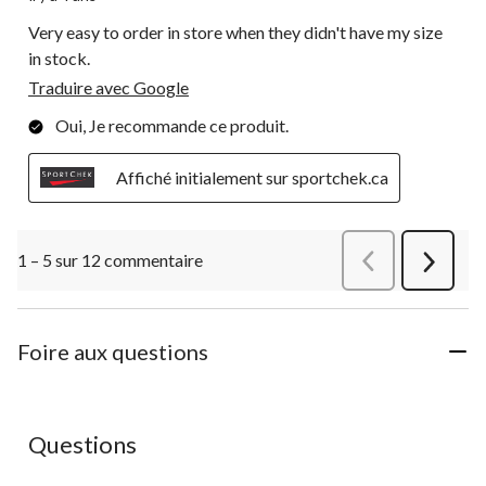
Very easy to order in store when they didn't have my size
in stock.
Traduire avec Google
Oui, Je recommande ce produit.
Affiché initialement sur sportchek.ca
1 – 5 sur 12 commentaire
Précédentcommen
Suivant
commen
Foire aux questions
Aucune question n'a été posée sur ce produit.
Questions