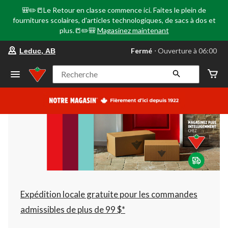
🎒✏️📒Le Retour en classe commence ici. Faites le plein de
fournitures scolaires, d'articles technologiques, de sacs à dos et
plus.📒✏️🎒
Magasinez maintenant
votre
Fermé
⋅ Ouverture à 06:00
Leduc, AB
magasin
préféré
est
Recherche
Leduc,
AB,
courament
Fermé,
Ouverture
à
à
06:00
cliquer
pour
changer
Expédition locale gratuite pour les commandes
admissibles de plus de 99 $*