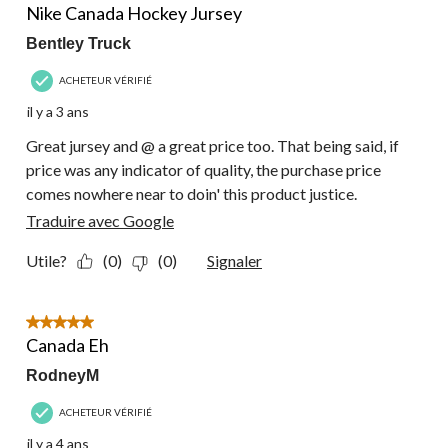
Nike Canada Hockey Jursey
Bentley Truck
ACHETEUR VÉRIFIÉ
il y a 3 ans
Great jursey and @ a great price too. That being said, if
price was any indicator of quality, the purchase price
comes nowhere near to doin' this product justice.
Traduire avec Google
Utile?
(0)
(0)
Signaler
5 étoile(s) sur 5.
Canada Eh
RodneyM
ACHETEUR VÉRIFIÉ
il y a 4 ans