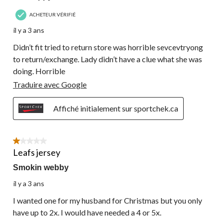
ACHETEUR VÉRIFIÉ
il y a 3 ans
Didn’t fit tried to return store was horrible sevcevtryong
to return/exchange. Lady didn’t have a clue what she was
doing. Horrible
Traduire avec Google
Affiché initialement sur sportchek.ca
1 étoile(s) sur 5.
Leafs jersey
Smokin webby
il y a 3 ans
I wanted one for my husband for Christmas but you only
have up to 2x. I would have needed a 4 or 5x.