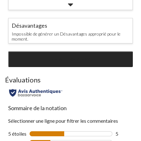
Désavantages
Impossible de générer un Désavantages approprié pour le
moment.
SEE ALL REVIEWS
Click
to
go
Évaluations
to
all
reviews
Sommaire de la notation
Sélectionner une ligne pour filtrer les commentaires
5 étoiles
étoiles
5
5 commentai