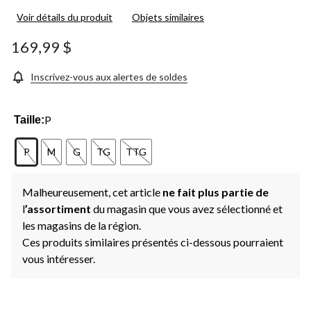
les
Voir détails du produit
Objets similaires
12
commentaires.
Lien
169,99 $
vers
la
même
Inscrivez-vous aux alertes de soldes
page.
P
Taille:
P
M
G
TG
TTG
Malheureusement, cet article
ne fait plus partie de
l
’assortiment
du magasin que vous avez sélectionné et
les magasins de la région.
Ces produits similaires présentés ci-dessous pourraient
vous intéresser.