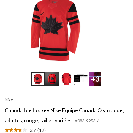
+3
Nike
Chandail de hockey Nike Équipe Canada Olympique,
adultes, rouge, tailles variées
#083-9253-6
3.7
(12)
Lire