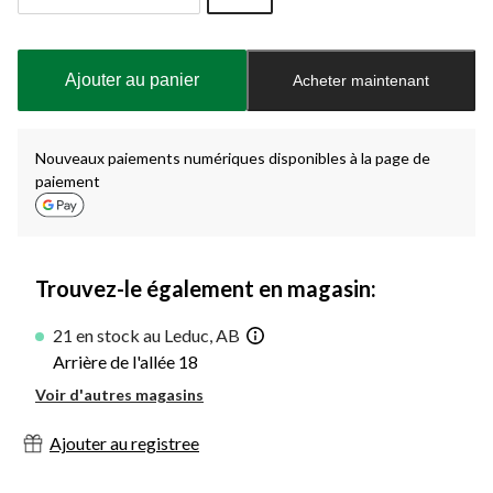
Quantité
mise
à
Ajouter au panier
Acheter maintenant
jour
à
1
Nouveaux paiements numériques disponibles à la page de
paiement
Trouvez-le également en magasin:
21 en stock au Leduc, AB
Arrière de l'allée 18
Voir d'autres magasins
Ajouter au registree