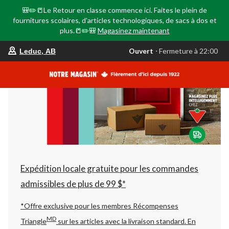
🎒✏️📒Le Retour en classe commence ici. Faites le plein de
fournitures scolaires, d'articles technologiques, de sacs à dos et
plus.📒✏️🎒
Magasinez maintenant
votre
Ouvert
⋅ Fermeture à 22:00
Leduc, AB
magasin
préféré
est
Leduc,
AB,
courament
Ouvert,
Fermeture
à
à
22:00
cliquer
pour
changer
Expédition locale gratuite pour les commandes
admissibles de plus de 99 $*
*Offre exclusive pour les membres Récompenses
MD
Triangle
sur les articles avec la livraison standard.
En