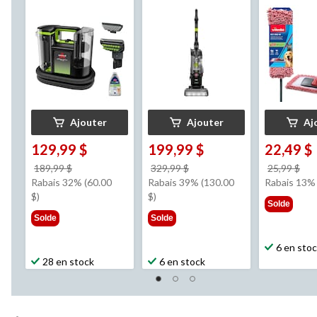
Off Pet Pro avec
dispositif
d'étanchéité HEPA
Ajouter
Ajouter
Aj
129,99 $
199,99 $
22,49 $
prix
prix
pri
189,99 $
329,99 $
25,99 $
était
était
éta
Rabais 32% (60.00
Rabais 39% (130.00
Rabais 13%
189,99 $
329,99 $
25,
$)
$)
Solde
Solde
Solde
6 en sto
28 en stock
6 en stock