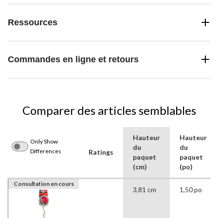
Ressources
Commandes en ligne et retours
Comparer des articles semblables
Hauteur
Hauteur
Only Show
du
du
Differences
Ratings
paquet
paquet
(cm)
(po)
Consultation en cours
3,81 cm
1,50 po