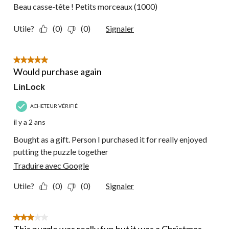
Beau casse-tête ! Petits morceaux (1000)
Utile?
(0)
(0)
Signaler
5 étoile(s) sur 5.
Would purchase again
LinLock
ACHETEUR VÉRIFIÉ
il y a 2 ans
Bought as a gift. Person I purchased it for really enjoyed
putting the puzzle together
Traduire avec Google
Utile?
(0)
(0)
Signaler
3 étoile(s) sur 5.
This puzzle was really fun but it was a Christmas