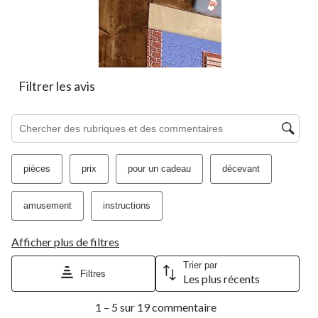
formulaire
formulaire
formulaire
formulaire
formulaire
de
de
de
de
de
soumission.
soumission.
soumission.
soumission.
soumission.
Filtrer les avis
Zone de recherche de sujet et d'avis
pièces
prix
pour un cadeau
décevant
amusement
instructions
Afficher plus de filtres
Trier par
Filtres
Les plus récents
1
1 – 5 sur 19 commentaire
à