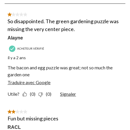
5
sur
19
1 étoile(s) sur 5.
commentaire.
So disappointed. The green gardening puzzle was
missing the very center piece.
Alayne
ACHETEUR VÉRIFIÉ
il y a 2 ans
The bacon and egg puzzle was great; not so much the
garden one
Traduire avec Google
Utile?
(0)
(0)
Signaler
2 étoile(s) sur 5.
Fun but missing pieces
RACL