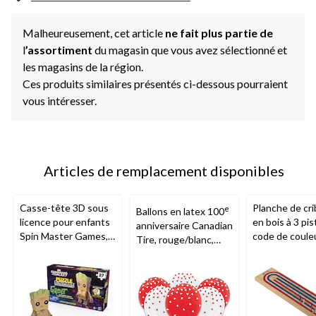
Malheureusement, cet article
ne fait plus partie de
l
’assortiment
du magasin que vous avez sélectionné et
les magasins de la région.
Ces produits similaires présentés ci-dessous pourraient
vous intéresser.
Articles de remplacement disponibles
Casse-tête 3D sous
Planche de cr
e
Ballons en latex 100
licence pour enfants
en bois à 3 pis
anniversaire Canadian
Spin Master Games,
code de coule
Tire, rouge/blanc,
choix varié, 8 ans et
Bicycle
, 14 an
paq. 15
plus
plus