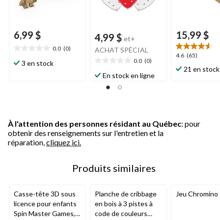
6,99 $
15,99 $
4,99 $
et+
0.0
(0)
ACHAT SPÉCIAL
0.0
4.6
4.6
(65)
0.0
(0)
étoile(s)
3 en stock
0.0
étoile(s)
21 en stock
sur
étoile(s)
sur
En stock en ligne
5.
sur
5.
5.
65
évaluations
À l'attention des personnes résidant au Québec
: pour
obtenir des renseignements sur l'entretien et la
réparation,
cliquez ici.
Produits similaires
Casse-tête 3D sous
Planche de cribbage
Jeu Chromino
licence pour enfants
en bois à 3 pistes à
Spin Master Games,
code de couleurs