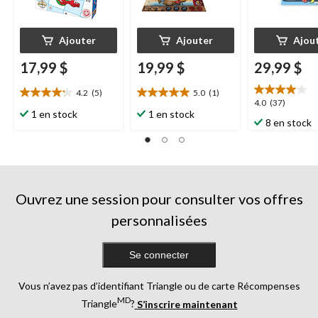
Ajouter
Ajouter
Ajou
17,99 $
19,99 $
29,99 $
4.2
(5)
5.0
(1)
4.2
5.0
4.0
4.0
(37)
étoile(s)
étoile(s)
1 en stock
1 en stock
étoile(s)
8 en stock
sur
sur
sur
5.
5.
5.
5
1
37
évaluations
évaluation
évaluations
Ouvrez une session pour consulter vos offres
personnalisées
Se connecter
Vous n’avez pas d’identifiant Triangle ou de carte Récompenses
MD
Triangle
?
S’inscrire maintenant