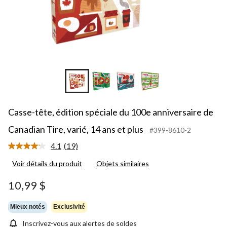
Casse-tête, édition spéciale du 100e anniversaire de
Canadian Tire, varié, 14 ans et plus
#399-8610-2
4.1
(19)
Lire
les
Voir détails du produit
Objets similaires
19
commentaires.
Lien
10,99 $
vers
la
même
Mieux notés
Exclusivité
page.
Inscrivez-vous aux alertes de soldes