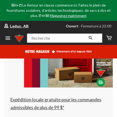
🎒✏️📒Le Retour en classe commence ici. Faites le plein de
fournitures scolaires, d'articles technologiques, de sacs à dos et
plus.📒✏️🎒
Magasinez maintenant
votre
Ouvert
⋅ Fermeture à 22:00
Leduc, AB
magasin
préféré
est
Recherche
Leduc,
AB,
courament
Ouvert,
Fermeture
à
à
22:00
cliquer
pour
changer
Expédition locale gratuite pour les commandes
admissibles de plus de 99 $*