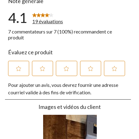
Note générale
4.1
19 évaluations
7 commentateurs sur 7 (100%) recommandent ce
produit
Évaluez ce produit
Sélectionnez
Sélectionnez
Sélectionnez
Sélectionnez
Sélectionnez
Pour ajouter un avis, vous devrez fournir une adresse
pour
pour
pour
pour
pour
évaluer
évaluer
évaluer
évaluer
évaluer
courriel valide à des fins de vérification.
l'article
l'article
l'article
l'article
l'article
à
à
à
à
à
Images et vidéos du client
1
2
3
4
5
étoile.
étoiles.
étoiles.
étoiles.
étoiles.
Cette
Cette
Cette
Cette
Cette
action
action
action
action
action
ouvrira
ouvrira
ouvrira
ouvrira
ouvrira
le
le
le
le
le