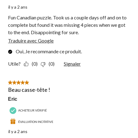
il y a 2 ans
Fun Canadian puzzle. Took us a couple days off and on to
complete but found it was missing 4 pieces when we got
to the end. Disappointing for sure.
Traduire avec Google
Oui, Je recommande ce produit.
Utile?
(0)
(0)
Signaler
5 étoile(s) sur 5.
Beau casse-tête !
Eric
ACHETEUR VÉRIFIÉ
ÉVALUATION INCITATIVE
il y a 2 ans