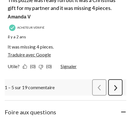
gift for my partner and it was missing 4 pieces.
Amanda V
ACHETEUR VÉRIFIÉ
il y a 2 ans
It was missing 4 pieces.
Traduire avec Google
Utile?
(0)
(0)
Signaler
1 – 5 sur 19 commentaire
Précédentcommen
Suivant
commen
Foire aux questions