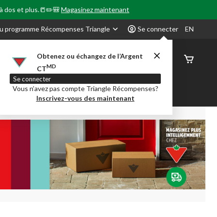
 à dos et plus.📒✏️🎒
Magasinez maintenant
u programme Récompenses Triangle
Se connecter
EN
Obtenez ou échangez de l’Argent
État de
MD
CT
command
Se connecter
Vous n’avez pas compte Triangle Récompenses?
our en Classe
Party City
Centre-auto
Inscrivez-vous des maintenant