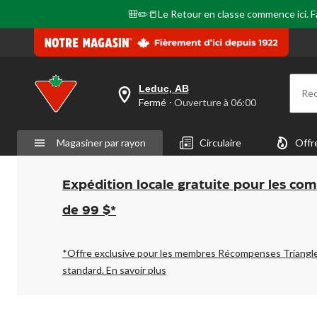
🎒✏️📒Le Retour en classe commence ici. Fai
Leduc, AB
Re
votre
Fermé
⋅ Ouverture à 06:00
magasin
préféré
est
Magasiner par rayon
Circulaire
Offr
Leduc,
AB,
courament
Fermé,
Expédition locale gratuite pour les co
Ouverture
à
de 99 $*
à
06:00
cliquer
pour
*Offre exclusive pour les membres Récompenses Triangl
changer
standard.
En savoir plus