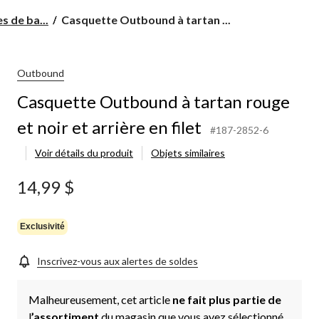
Casquette
 de ba...
Casquette Outbound à tartan ...
Outbound
à
tartan
rouge
Outbound
et
Casquette Outbound à tartan rouge
noir
et
et noir et arrière en filet
arrière
#187-2852-6
en
Voir détails du produit
Objets similaires
filet
14,99 $
Exclusivité
Inscrivez-vous aux alertes de soldes
Malheureusement, cet article
ne fait plus partie de
l
’assortiment
du magasin que vous avez sélectionné