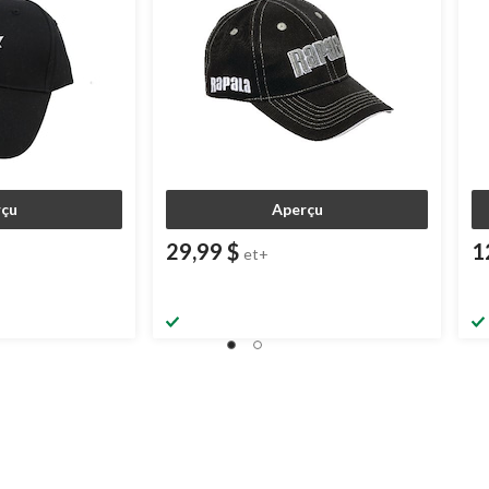
çu
Aperçu
29,99 $
1
et+