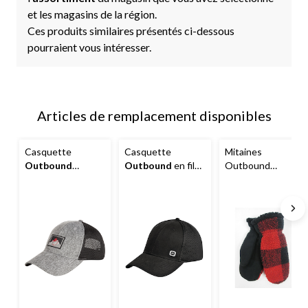
et les magasins de la région.
Ces produits similaires présentés ci-dessous
pourraient vous intéresser.
Articles de remplacement disponibles
Casquette
Casquette
Mitaines
Outbound
Outbound
en filet
Outbound
Mountain Range
souple croisé, noir
Buffalo,taille
au dos en filet et à
unique
écusson