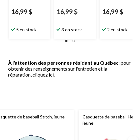
16,99 $
16,99 $
16,99 $
5 en stock
3 en stock
2 en stock
À l'attention des personnes résidant au Québec
: pour
obtenir des renseignements sur l'entretien et la
réparation,
cliquez ici.
squette de baseball Stitch, jeune
Casquette de baseball
Hello
jeune