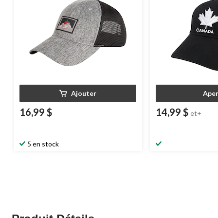
Ajouter
Aper
16,99 $
14,99 $
et+
5 en stock