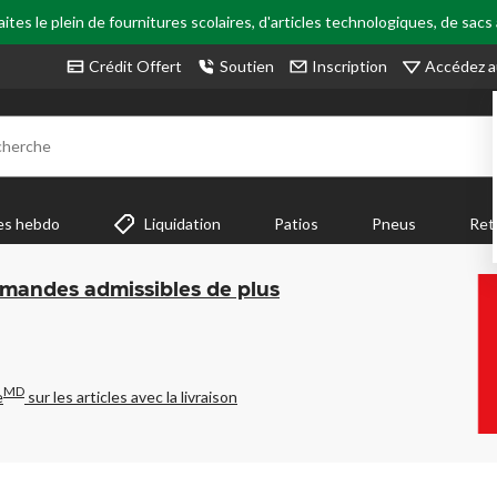
tes le plein de fournitures scolaires, d'articles technologiques, de sacs
Accédez a
Crédit Offert
Soutien
Inscription
cherche
es hebdo
Liquidation
Patios
Pneus
Ret
mmandes admissibles de plus
MD
e
sur les articles avec la livraison