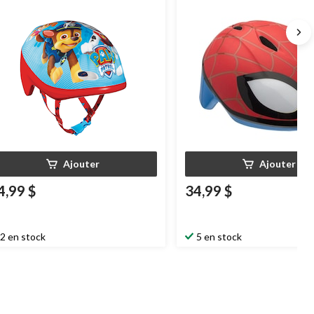
glables, bleu, 3 à 5 ans
réglables, bleu/rouge, 1 à 5 a
Ajouter
Ajouter
4,99 $
34,99 $
2 en stock
5 en stock