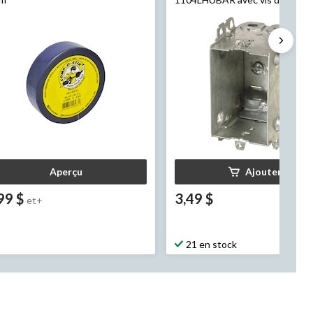
surélevage, extrémités de câbla
12,5 po3
Aperçu
Ajouter
99 $
3,49 $
et+
21 en stock