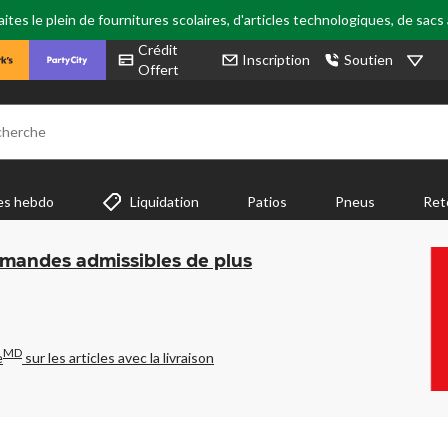
tes le plein de fournitures scolaires, d'articles technologiques, de sacs
Crédit
Inscription
Soutien
Offert
cherche
es hebdo
Liquidation
Patios
Pneus
Ret
mmandes admissibles de plus
MD
e
sur les articles avec la livraison