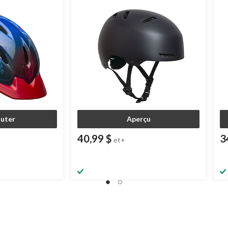
ns
réglables, choix varié, 18 ans et plus
ré
outer
Aperçu
40,99 $
3
et+