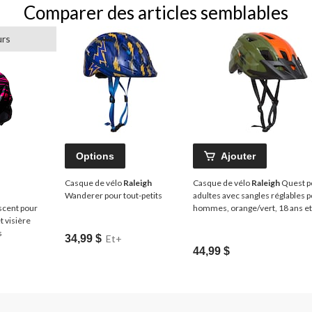
Comparer des articles semblables
urs
Options
Ajouter
Casque de vélo
Raleigh
Casque de vélo
Raleigh
Quest p
Wanderer pour tout-petits
adultes avec sangles réglables 
scent pour
hommes, orange/vert, 18 ans et
t visière
s
34,99 $
Et+
44,99 $