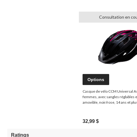
Consultation en co
Options
Casque de vélo CCM Universal A
femmes, avec sangles réglables e
amovible, noir/rose, 14 ans et plu
32,99 $
Ratings