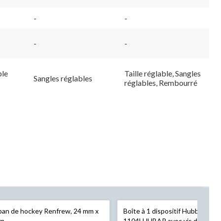
-
-
-
-
ble
Taille réglable, Sangles
Sangles réglables
réglables, Rembourré
an de hockey Renfrew, 24 mm x
Boîte à 1 dispositif Hubbell
 m
1104LHUBAR avec vis de