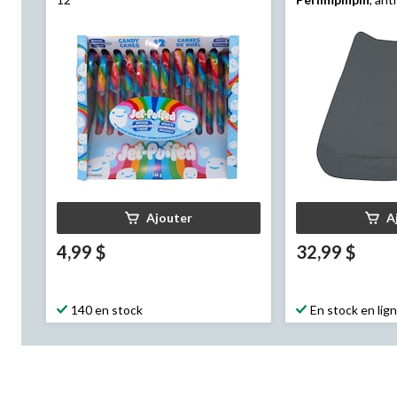
Ajouter
A
4,99 $
32,99 $
140 en stock
En stock en lig