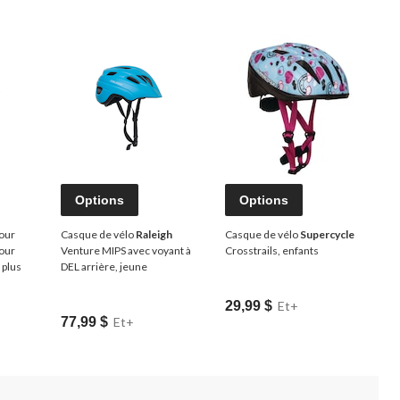
Options
Options
our
Casque de vélo
Raleigh
Casque de vélo
Supercycle
pour
Venture MIPS avec voyant à
Crosstrails, enfants
 plus
DEL arrière, jeune
29,99 $
Et+
77,99 $
Et+