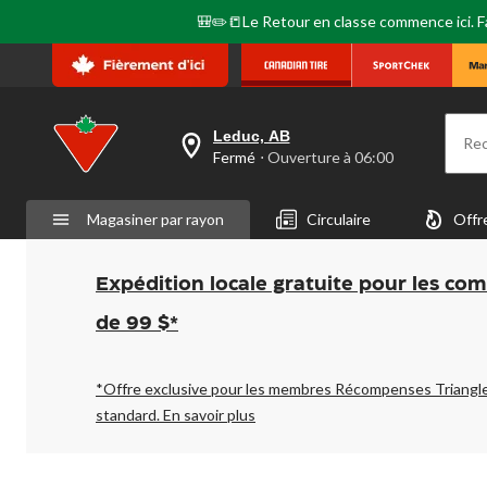
🎒✏️📒Le Retour en classe commence ici. Fai
Leduc, AB
Re
votre
Fermé
⋅ Ouverture à 06:00
magasin
préféré
est
Magasiner par rayon
Circulaire
Offr
Leduc,
AB,
courament
Fermé,
Expédition locale gratuite pour les co
Ouverture
à
de 99 $*
à
06:00
cliquer
pour
*Offre exclusive pour les membres Récompenses Triangl
changer
standard.
En savoir plus