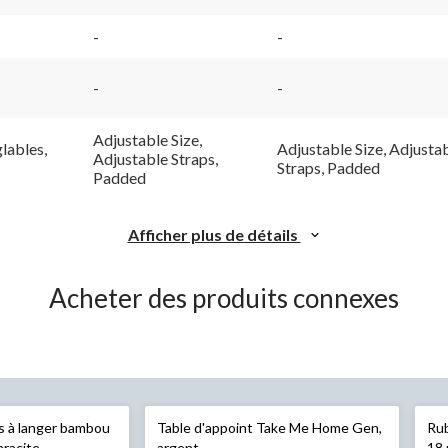
-
-
-
-
Adjustable Size,
glables,
Adjustable Size, Adjusta
Adjustable Straps,
Straps, Padded
Padded
Afficher plus de détails
Acheter des produits connexes
s à langer bambou
Table d'appoint Take Me Home Gen,
Rub
hracite
argent
18