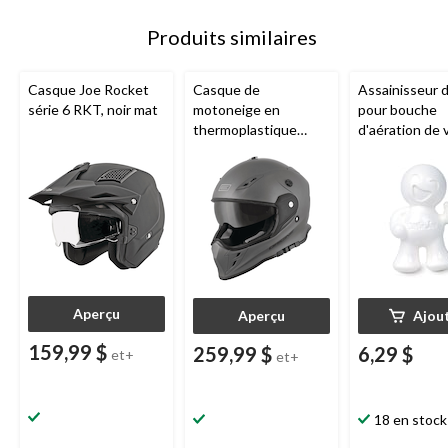
Produits similaires
Casque Joe Rocket
Casque de
Assainisseur d
série 6 RKT, noir mat
motoneige en
pour bouche
thermoplastique
d'aération de 
Origine
Venator avec
Little Joe
, pa
visière électrique,
d'auto neuve
adultes, choix de
tailles
Aperçu
Aperçu
Ajou
159,99 $
259,99 $
6,29 $
et+
et+
18 en stock