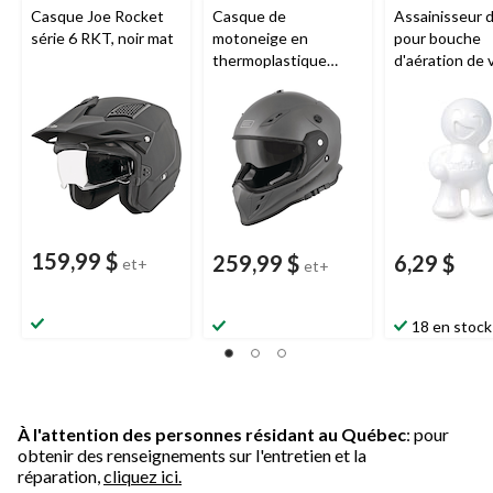
Casque Joe Rocket
Casque de
Assainisseur d
série 6 RKT, noir mat
motoneige en
pour bouche
thermoplastique
d'aération de 
Origine
Venator avec
Little Joe
, pa
visière électrique,
d'auto neuve
adultes, choix de
tailles
159,99 $
259,99 $
6,29 $
et+
et+
18 en stock
À l'attention des personnes résidant au Québec
: pour
obtenir des renseignements sur l'entretien et la
réparation,
cliquez ici.