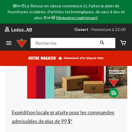
🎒✏️📒Le Retour en classe commence ici. Faites le plein de
fournitures scolaires, d'articles technologiques, de sacs à dos et
plus.📒✏️🎒
Magasinez maintenant
votre
Ouvert
⋅ Fermeture à 22:00
Leduc, AB
magasin
préféré
est
Recherche
Leduc,
AB,
courament
Ouvert,
Fermeture
à
à
22:00
cliquer
pour
changer
Expédition locale gratuite pour les commandes
admissibles de plus de 99 $*