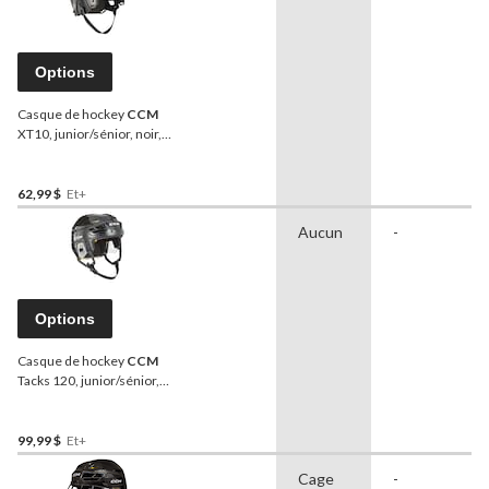
Options
Casque de hockey
CCM
XT10, junior/sénior, noir,
choix de tailles
62,99 $
Et+
Aucun
-
Options
Casque de hockey
CCM
Tacks 120, junior/sénior,
noir, choix de tailles
99,99 $
Et+
Cage
-