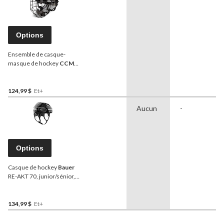
Options
Ensemble de casque-
masque de hockey
CCM
Tacks 120, junior/sénior,
noir, choix de tailles
124,99 $
Et+
Aucun
-
Options
Casque de hockey
Bauer
RE-AKT 70, junior/sénior,
choix de couleurs et de
tailles
134,99 $
Et+