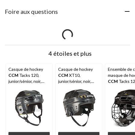
Foire aux questions
4 étoiles et plus
Casque de hockey
Casque de hockey
Ensemble de 
CCM
Tacks 120,
CCM
XT10,
masque de ho
junior/sénior, noir,
junior/sénior, noir,
CCM
Tacks 12
choix de tailles
choix de tailles
junior/sénior, n
choix de taille