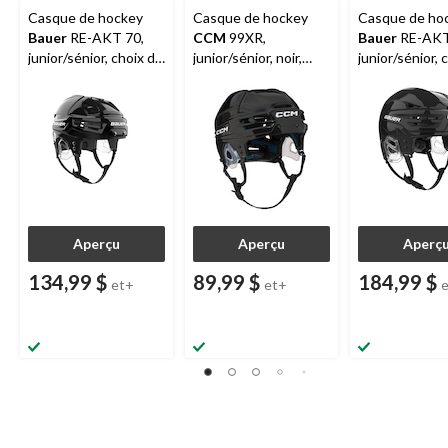
Casque de hockey
Casque de hockey
Casque de ho
Bauer
RE-AKT 70,
CCM
99XR,
Bauer
RE-AKT
junior/sénior, choix de
junior/sénior, noir,
junior/sénior, 
couleurs et de tailles
choix de tailles
couleurs et de 
Aperçu
Aperçu
Aperç
134,99 $
89,99 $
184,99 $
et+
et+