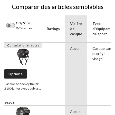
Comparer des articles semblables
Only Show
Visière
Type
Differences
Ratings
de
dʼéquipemen
casque
de sport
Consultation en cours
Aucun
Casque sans
protège-
visage
Options
Casque de hockey
Bauer
2100 junior avec doublure
en mousse à double
densité, noir
54,99 $
Aucun
-