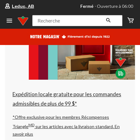
votre
Fermé
⋅ Ouverture à 06:00
Leduc, AB
magasin
préféré
est
Recherche
Leduc,
AB,
courament
Fermé,
Ouverture
à
à
06:00
cliquer
pour
changer
Expédition locale gratuite pour les commandes
admissibles de plus de 99 $*
*Offre exclusive pour les membres Récompenses
MD
Triangle
sur les articles avec la livraison standard.
En
savoir plus