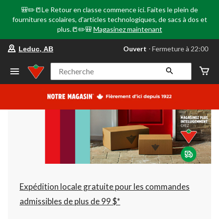
🎒✏️📒Le Retour en classe commence ici. Faites le plein de
fournitures scolaires, d'articles technologiques, de sacs à dos et
plus.📒✏️🎒
Magasinez maintenant
votre
Ouvert
⋅ Fermeture à 22:00
Leduc, AB
magasin
préféré
est
Recherche
Leduc,
AB,
courament
Ouvert,
Fermeture
à
à
22:00
cliquer
pour
changer
Expédition locale gratuite pour les commandes
admissibles de plus de 99 $*