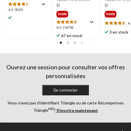
69,99 $
299,
$)
$)
4.3
4.3
(812)
Solde
Solde
étoile(s)
sur
4
4.5
5.
4.5
4.5
(1678)
étoile(s)
812
3 en stock
étoile(s)
67 en stock
sur
évaluations
sur
5.
5.
25
1678
évaluations
évaluations
Ouvrez une session pour consulter vos offres
personnalisées
Se connecter
Vous n’avez pas d’identifiant Triangle ou de carte Récompenses
MD
Triangle
?
S’inscrire maintenant