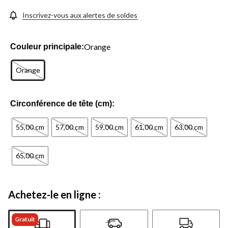
même
page.
Inscrivez-vous aux alertes de soldes
Orange
Couleur principale:
Orange
Circonférence de tête (cm):
55,00 cm
57,00 cm
59,00 cm
61,00 cm
63,00 cm
65,00 cm
Achetez-le en ligne :
Gratuit