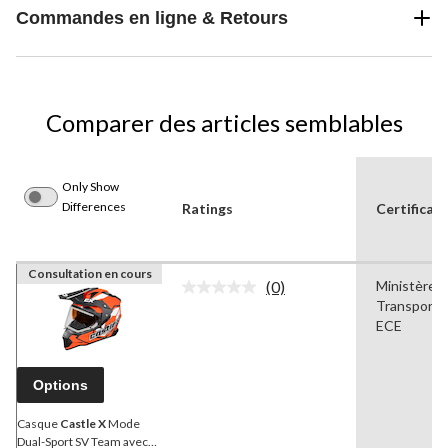
Commandes en ligne & Retours
Comparer des articles semblables
Only Show
Differences
Ratings
Certificat
Consultation en cours
(0)
Ministère 
Aucune
Transports
cote
pour
ECE
ce
produit.
Lien
Options
vers
la
même
Casque
Castle X
Mode
page.
Dual-Sport SV Team avec