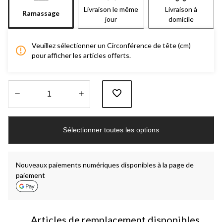
Livraison le même
Livraison à
Ramassage
jour
domicile
Veuillez sélectionner un Circonférence de tête (cm)
pour afficher les articles offerts.
Quantité
mise
Sélectionner toutes les options
à
jour
à
1
Nouveaux paiements numériques disponibles à la page de
paiement
Articles de remplacement disponibles