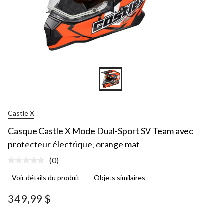
Castle X
Casque Castle X Mode Dual-Sport SV Team avec
protecteur électrique, orange mat
(0)
Aucune
cote
Voir détails du produit
Objets similaires
pour
ce
produit.
349,99 $
Lien
vers
la