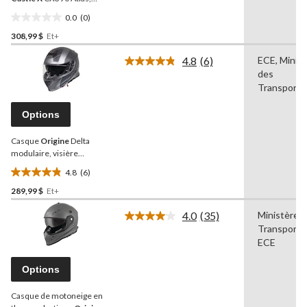
page.
anthracite mat/noir, choix
0.0
(0)
de tailles
0.0
308,99 $
Et+
étoile(s)
sur
4.8
(6)
ECE, Minis
5.
Lire
des
les
6
Transports
commentaires.
Lien
Options
vers
la
Casque
Origine
Delta
même
page.
modulaire, visière
électrique, noir/titane
4.8
(6)
4.8
289,99 $
Et+
étoile(s)
sur
4.0
(35)
Ministère 
5.
Lire
Transports
les
6
35
ECE
évaluations
commentaires.
Lien
Options
vers
la
Casque de motoneige en
même