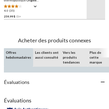
page.
thermoplastique
Origine
Venator avec visière
électrique, adultes, choix
4.0
(35)
4.0
de tailles
étoile(s)
259,99 $
Et+
sur
5.
35
évaluations
Acheter des produits connexes
Offres
Les clients ont
Vers les
Plus de
hebdomadaires
aussi consulté
produits
cette
tendances
marque
Évaluations
Évaluations