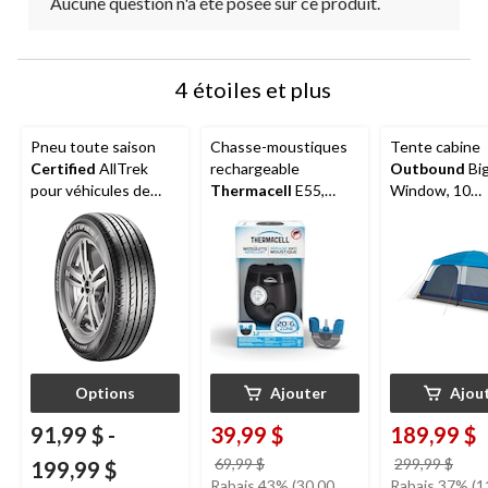
Aucune question n'a été posée sur ce produit.
4 étoiles et plus
Pneu toute saison
Chasse-moustiques
Tente cabine
Certified
AllTrek
rechargeable
Outbound
Bi
pour véhicules de
Thermacell
E55,
Window, 10
tourisme et
Anthracite
personnes, ave
multisegments
imperméable
Options
Ajouter
Ajou
91,99 $
-
39,99 $
189,99 $
prix
prix
69,99 $
299,99 $
199,99 $
était
étai
Rabais 43% (30.00
Rabais 37% (1