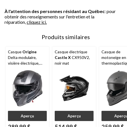
À l'attention des personnes résidant au Québec
: pour
obtenir des renseignements sur l'entretien et la
réparation,
cliquez ici.
Produits similaires
Casque
Origine
Casque électrique
Casque de
Delta modulaire,
Castle X
CX950V2,
motoneige en
visière électrique,
noir mat
thermoplasti
noir/titane
Origine
Venat
visière électri
adultes, choix
tailles
Aperçu
Aperçu
Aperç
289,99 $
514,99 $
259,99 $