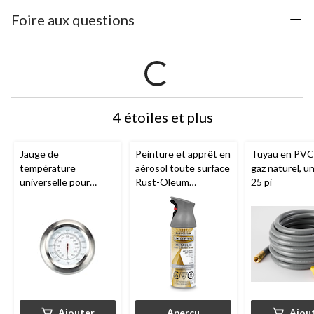
Foire aux questions
4 étoiles et plus
Jauge de
Peinture et apprêt en
Tuyau en PVC
température
aérosol toute surface
gaz naturel, un
universelle pour
Rust-Oleum
25 pi
barbecue, 3 1/2 x 3
Universal
, métallique,
1/2 x 2 1/5 po
312 g
Ajouter
Aperçu
Ajou