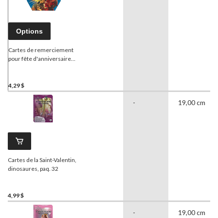
Options
Cartes de remerciement
pour fête d'anniversaire
Monde jurassique, paq. 8
4,29 $
-
19,00 cm
Cartes de la Saint-Valentin,
dinosaures, paq. 32
4,99 $
-
19,00 cm