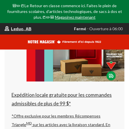
🎒✏️📒Le Retour en classe commence ici. Faites le plein de
fournitures scolaires, d'articles technologiques, de sacs à dos et
plus.📒✏️🎒
Magasinez maintenant
votre
Fermé
⋅ Ouverture à 06:00
Leduc, AB
magasin
préféré
est
Leduc,
AB,
courament
Fermé,
Ouverture
à
à
06:00
cliquer
pour
changer
Expédition locale gratuite pour les commandes
admissibles de plus de 99 $*
*Offre exclusive pour les membres Récompenses
MD
Triangle
sur les articles avec la livraison standard.
En