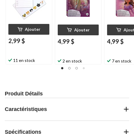
Ajouter
Ajouter
Ajou
2,99 $
4,99 $
4,99 $
11 en stock
2 en stock
7 en stock
Produit Détails
Caractéristiques
Spécifications