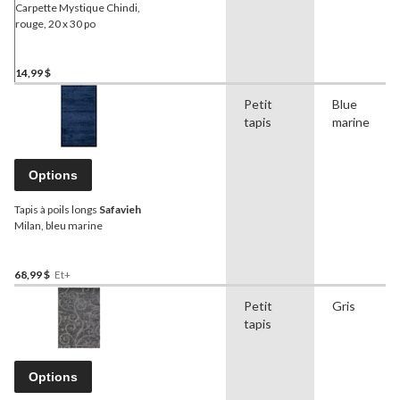
Carpette Mystique Chindi,
rouge, 20 x 30 po
14,99 $
Petit
Blue
tapis
marine
Options
Tapis à poils longs
Safavieh
Milan, bleu marine
68,99 $
Et+
Petit
Gris
tapis
Options