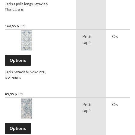
Tapis à poils longs
Safavieh
Florida, gris
163,99 $
Et+
Petit
Os
tapis
Options
Tapis
Safavieh
Evoke 220,
ivoire/gris
49,99 $
Et+
Petit
Os
tapis
Options