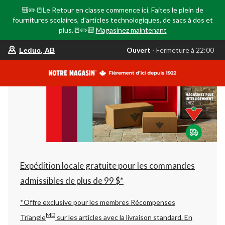
🎒✏️📒Le Retour en classe commence ici. Faites le plein de
fournitures scolaires, d'articles technologiques, de sacs à dos et
plus.📒✏️🎒
Magasinez maintenant
votre
Ouvert
⋅ Fermeture à 22:00
Leduc, AB
magasin
préféré
est
Leduc,
AB,
courament
Ouvert,
Fermeture
à
à
22:00
cliquer
pour
changer
Expédition locale gratuite pour les commandes
admissibles de plus de 99 $*
*Offre exclusive pour les membres Récompenses
MD
Triangle
sur les articles avec la livraison standard.
En