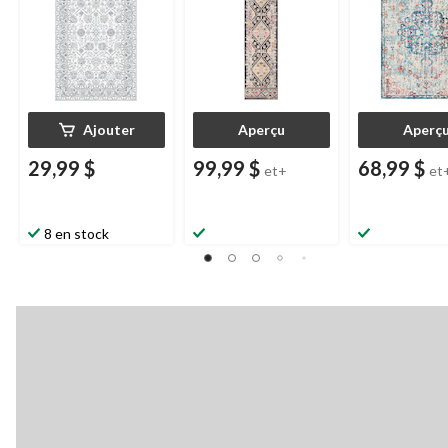
bleu/gris, 18 x 30 po
Ajouter
Aperçu
Aperç
29,99 $
99,99 $
68,99 $
et+
et
8 en stock