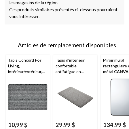
les magasins de la région.
Ces produits similaires présentés ci-dessous pourraient
vous intéresser.
Articles de remplacement disponibles
Tapis Concord
For
Tapis d'intérieur
Miroir mural
Living
,
confortable
rectangulaire 
intérieur/extérieur,
antifatigue en
métal
CANVA
couleurs variées, 18 x
textilène CANVAS,
noir, 20 x 30 p
30 pi
gris, 18 x 30 po
10,99 $
29,99 $
134,99 $