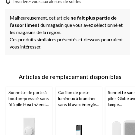
Inscrivez-vous aux alertes de soldes
Malheureusement, cet article
ne fait plus partie de
l
’assortiment
du magasin que vous avez sélectionné et
les magasins de la région.
Ces produits similaires présentés ci-dessous pourraient
vous intéresser.
Articles de remplacement disponibles
Sonnette de porte à
Carillon de porte
Sonnette sans 
bouton-pressoir sans
lumineux à brancher
piles Globe av
fil à pile
Heath
Zenith,
sans fil avec énergie
lampe
150 pi, blanc
cinétique Globe,
stroboscopiqu
noir/blanc
DEL, blanc