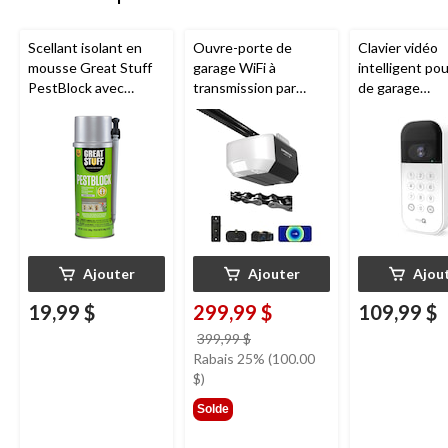
Scellant isolant en
Ouvre-porte de
Clavier vidéo
mousse Great Stuff
garage WiFi à
intelligent po
PestBlock avec
transmission par
de garage
distributeur
chaîne de 1/2 HP
Chamberlain, v
intelligent, usage
Chamberlain
nocturne, rési
intérieur/extérieur, 12
aux intempéri
oz
blanc
Ajouter
Ajouter
Ajou
19,99 $
299,99 $
109,99 $
prix
399,99 $
était
Rabais 25% (100.00
399,99 $
$)
Solde