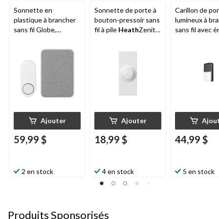
Sonnette en
Sonnette de porte à
Carillon de po
plastique à brancher
bouton-pressoir sans
lumineux à br
sans fil Globe,
fil à pile
Heath
Zenith,
sans fil avec é
blanc/noir
150 pi, blanc
cinétique Glo
noir/blanc
Ajouter
Ajouter
Ajou
59,99 $
18,99 $
44,99 $
2 en stock
4 en stock
5 en stock
Produits Sponsorisés