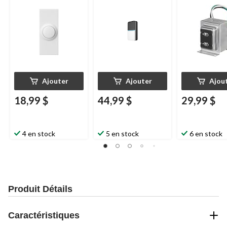
noir/blanc
Ajouter
Ajouter
Ajou
18,99 $
44,99 $
29,99 $
4 en stock
5 en stock
6 en stock
Produit Détails
Caractéristiques