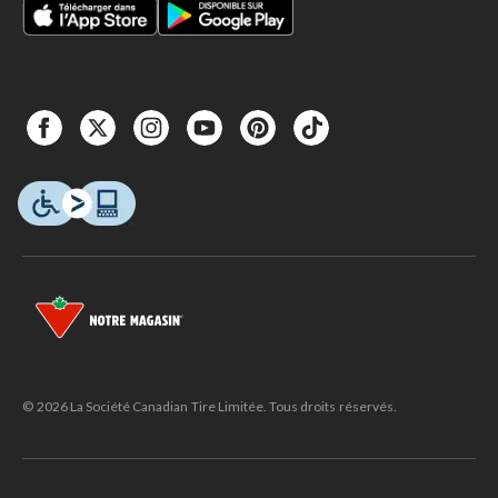
© 2026 La Société Canadian Tire Limitée. Tous droits réservés.