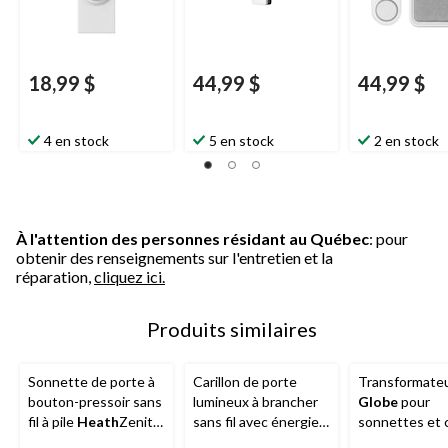
18,99 $
44,99 $
44,99 $
4 en stock
5 en stock
2 en stock
À l'attention des personnes résidant au Québec
: pour
obtenir des renseignements sur l'entretien et la
réparation,
cliquez ici.
Produits similaires
Sonnette de porte à
Carillon de porte
Transformateu
bouton-pressoir sans
lumineux à brancher
Globe
pour
fil à pile
Heath
Zenith,
sans fil avec énergie
sonnettes et c
150 pi, blanc
cinétique Globe,
de porte, 30 V