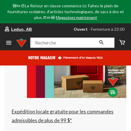
🎒✏️📒Le Retour en classe commence ici. Faites le plein de
fournitures scolaires, d'articles technologiques, de sacs à dos et
plus.📒✏️🎒
Magasinez maintenant
votre
Ouvert
⋅ Fermeture à 22:00
Leduc, AB
magasin
préféré
est
Recherche
Leduc,
AB,
courament
Ouvert,
Fermeture
à
à
22:00
cliquer
pour
changer
Expédition locale gratuite pour les commandes
admissibles de plus de 99 $*