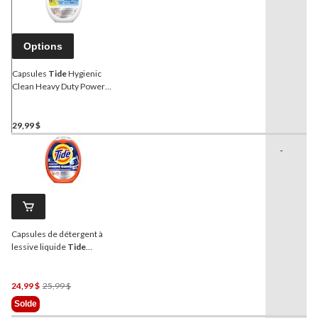
Options
Capsules
Tide
Hygienic
Clean Heavy Duty Power
Pods, hypoallergénique,
paq. 48
29,99 $
-
Capsules de détergent à
lessive liquide
Tide
POWER PODS Hygienic
Clean Heavy Duty 10X,
original, paq. 45
Prix
24,99 $
25,99 $
Était
Solde
25,99 $