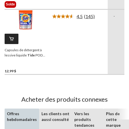
Était
Solde
29,99 $
4.5
(145)
-
Lire
les
145
commentaires.
Lien
vers
la
Capsules de détergent à
même
page.
lessive liquide
Tide
PODS
Ultra OXI, paq. 23
12,99 $
Acheter des produits connexes
Offres
Les clients ont
Vers les
Plus de
hebdomadaires
aussi consulté
produits
cette
tendances
marque