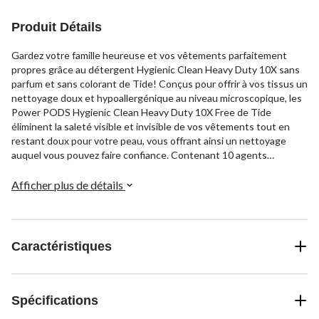
Produit Détails
Gardez votre famille heureuse et vos vêtements parfaitement
propres grâce au détergent Hygienic Clean Heavy Duty 10X sans
parfum et sans colorant de Tide! Conçus pour offrir à vos tissus un
nettoyage doux et hypoallergénique au niveau microscopique, les
Power PODS Hygienic Clean Heavy Duty 10X Free de Tide
éliminent la saleté visible et invisible de vos vêtements tout en
restant doux pour votre peau, vous offrant ainsi un nettoyage
auquel vous pouvez faire confiance. Contenant 10 agents
nettoyants concentrés, Tide Hygienic Clean Heavy Duty Free est
non seulement testé cliniquement pour être doux pour les peaux
Afficher plus de détails
sensibles, mais il s'infiltre aussi entre les fibres pour nettoyer la
saleté cachée dont vous ne soupçonniez même pas l'existence.
Dans les temps de grande incertitude, obtenez un nettoyage en
toute certitude : Obtenez un Tide Hygienic Clean Heavy Duty 10X
Caractéristiques
Free!
Spécifications