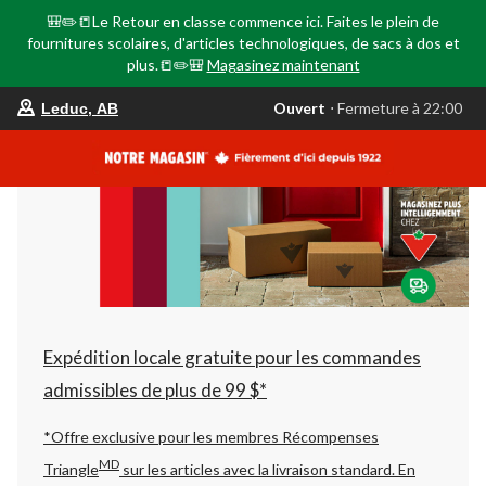
🎒✏️📒Le Retour en classe commence ici. Faites le plein de
fournitures scolaires, d'articles technologiques, de sacs à dos et
plus.📒✏️🎒
Magasinez maintenant
votre
Ouvert
⋅ Fermeture à 22:00
Leduc, AB
magasin
préféré
est
Leduc,
AB,
courament
Ouvert,
Fermeture
à
à
22:00
cliquer
pour
changer
Expédition locale gratuite pour les commandes
admissibles de plus de 99 $*
*Offre exclusive pour les membres Récompenses
MD
Triangle
sur les articles avec la livraison standard.
En