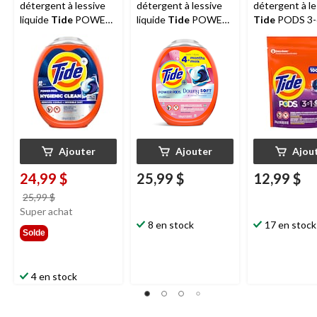
détergent à lessive
détergent à lessive
détergent à le
liquide
Tide
POWER
liquide
Tide
POWER
Tide
PODS 3-
PODS Hygienic Clean
PODS 2-en-1 avec
parfum Spring
Heavy Duty 10X,
rehausseurs doux
Meadow, paq.
original, paq. 45
Downy, paq. 45
Ajouter
Ajouter
Ajou
24,99 $
25,99 $
12,99 $
prix
25,99 $
était
Super achat
25,99 $
8 en stock
17 en stock
Solde
4 en stock