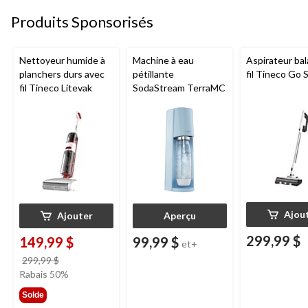
Produits Sponsorisés
Nettoyeur humide à
Machine à eau
Aspirateur bal
planchers durs avec
pétillante
fil Tineco Go S
fil Tineco Litevak
SodaStream TerraMC
Ajou
Ajouter
Aperçu
299,99 $
149,99 $
99,99 $
et+
prix
299,99 $
était
Rabais 50%
299,99 $
Solde