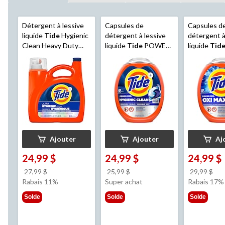
Détergent à lessive
Capsules de
Capsules d
liquide
Tide
Hygienic
détergent à lessive
détergent à
Clean Heavy Duty
liquide
Tide
POWER
liquide
Tid
10x, parfum original,
PODS Hygienic Clean
avec Ultra 
94 brassées, 3,9 L
Heavy Duty 10X,
parfum origi
original, paq. 45
57
Ajouter
Ajouter
Aj
24,99 $
24,99 $
24,99 $
prix
prix
pri
27,99 $
25,99 $
29,99 $
était
était
éta
Rabais 11%
Super achat
Rabais 17%
27,99 $
25,99 $
29,
Solde
Solde
Solde