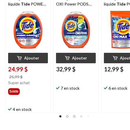
liquide
Tide
POWER
OXI Power PODS
liquide
Tide
P
PODS Hygienic Clean
avec éliminateur
Ultra OXI, paq
Heavy Duty 10X,
d'odeurs, paq. 63
original, paq. 45
Ajouter
Ajouter
Ajou
24,99 $
32,99 $
12,99 $
prix
25,99 $
était
Super achat
25,99 $
7 en stock
6 en stock
Solde
4 en stock