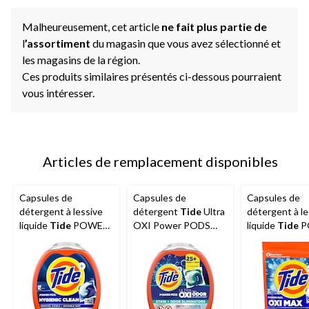
Malheureusement, cet article
ne fait plus partie de
l
’assortiment
du magasin que vous avez sélectionné et
les magasins de la région.
Ces produits similaires présentés ci-dessous pourraient
vous intéresser.
Articles de remplacement disponibles
Capsules de
Capsules de
Capsules de
détergent à lessive
détergent
Tide
Ultra
détergent à le
liquide
Tide
POWER
OXI Power PODS
liquide
Tide
P
PODS Hygienic Clean
avec éliminateur
Ultra OXI, paq
Heavy Duty 10X,
d'odeurs, paq. 63
original, paq. 45