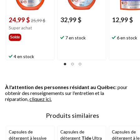
24,99 $
32,99 $
12,99 $
prix
25,99 $
était
Super achat
25,99 $
Solde
7 en stock
6 en stock
4 en stock
À l'attention des personnes résidant au Québec
: pour
obtenir des renseignements sur l'entretien et la
réparation,
cliquez ici.
Produits similaires
Capsules de
Capsules de
Capsules de
détergent à lessive
détergent
Tide
Ultra
détergent à le