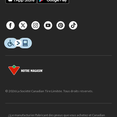
© 2026 La Société Canadian Tire Limitée. Tous droits réservés.
△Le manufacturier/fabricant des pneus que vous achetez et Canadian