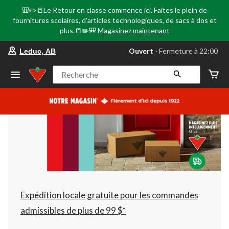
🎒✏️📒Le Retour en classe commence ici. Faites le plein de
fournitures scolaires, d'articles technologiques, de sacs à dos et
plus.📒✏️🎒
Magasinez maintenant
votre
Ouvert
⋅ Fermeture à 22:00
Leduc, AB
magasin
préféré
est
Recherche
Leduc,
AB,
courament
Ouvert,
Fermeture
à
à
22:00
cliquer
pour
changer
Expédition locale gratuite pour les commandes
admissibles de plus de 99 $*