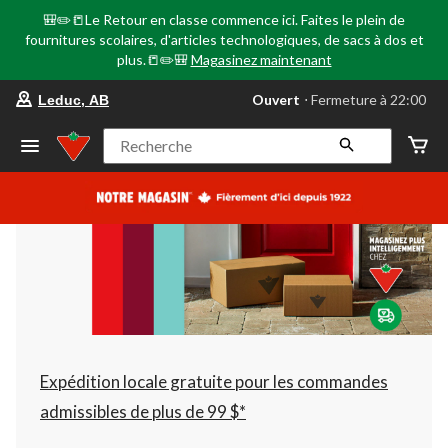
🎒✏️📒Le Retour en classe commence ici. Faites le plein de
fournitures scolaires, d'articles technologiques, de sacs à dos et
plus.📒✏️🎒
Magasinez maintenant
votre
Ouvert
⋅ Fermeture à 22:00
Leduc, AB
magasin
préféré
est
Recherche
Leduc,
AB,
courament
Ouvert,
Fermeture
à
à
22:00
cliquer
pour
changer
Expédition locale gratuite pour les commandes
admissibles de plus de 99 $*