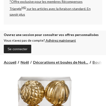
*Offre exclusive pour les membres Récompenses
MD
Triangle
sur les articles avec la livraison standard.
En
savoir plus
Ouvrez une session pour consulter vos offres personnalisées
Vous n’avez pas de compte?
Adhérez maintenant
Se connecter
Accueil
Noël
Décorations et boules de Noë...
Boules 