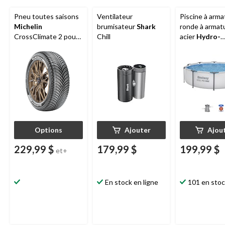
Pneu toutes saisons
Ventilateur
Piscine à arma
Michelin
brumisateur
Shark
ronde à armat
CrossClimate 2 pour
Chill
acier
Hydro-
véhicules de tourisme
force
MC Pro 
et multisegments
pi x 30 po
Options
Ajouter
Ajou
229,99 $
179,99 $
199,99 $
et+
En stock en ligne
101 en sto