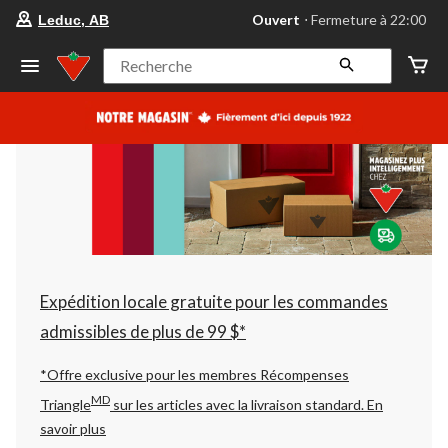
votre
Ouvert
⋅ Fermeture à 22:00
Leduc, AB
magasin
préféré
est
Recherche
Leduc,
AB,
courament
Ouvert,
Fermeture
à
à
22:00
cliquer
pour
changer
Expédition locale gratuite pour les commandes
admissibles de plus de 99 $*
*Offre exclusive pour les membres Récompenses
MD
Triangle
sur les articles avec la livraison standard.
En
savoir plus