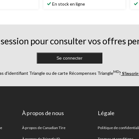
étoile(s)
ét
En stock en ligne
sur
su
5.
5.
2
évaluations
session pour consulter vos offres pe
Se connecter
MD
as d’identifiant Triangle ou de carte Récompenses Triangle
?
S’inscri
À propos de nous
Légale
re
À propos de Canadian Tire
Politique de confidential
À propos de Triangle ID
Termes et conditions