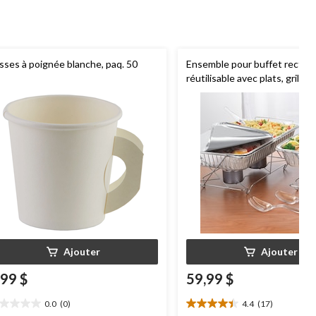
sses à poignée blanche, paq. 50
Ensemble pour buffet rectang
réutilisable avec plats, grilles
métalliques, cuillères de servi
fourchettes de service et bi
carburant, argent, paq. 24, po
anniversaire/mariage
Ajouter
Ajouter
,99 $
59,99 $
0.0
(0)
4.4
(17)
0
4.4