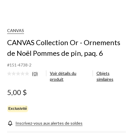
CANVAS
CANVAS Collection Or - Ornements
de Noël Pommes de pin, paq. 6
#151-4738-2
(0)
Voir détails du
Objets
Aucune
produit
similaires
cote
pour
ce
5,00 $
produit.
Lien
vers
la
Exclusivité
même
page.
Inscrivez-vous aux alertes de soldes