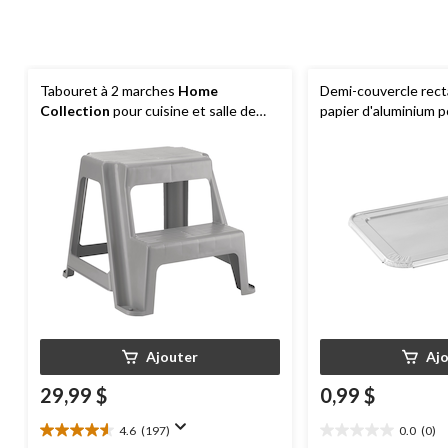
Tabouret à 2 marches
Home
Demi-couvercle rect
Collection
pour cuisine et salle de
papier d'aluminium p
bain, antidérapant, gris, 16 po
argent, 13 po, pour 
la vapeur
Ajouter
Aj
29,99 $
0,99 $
4.6
(197)
0.0
(0)
4.6
0.0