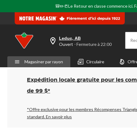
la
même
🎒✏️📒Le Retour en classe commence ici. Fai
page.
Leduc, AB
Re
votre
Ouvert
⋅ Fermeture à 22:00
magasin
préféré
est
Magasiner par rayon
Circulaire
Offr
Leduc,
AB,
courament
Ouvert,
Expédition locale gratuite pour les co
Fermeture
à
de 99 $*
à
22:00
cliquer
pour
*Offre exclusive pour les membres Récompenses Triangl
changer
standard.
En savoir plus