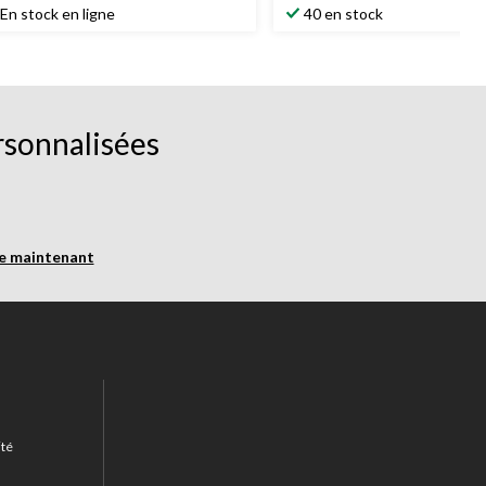
oile(s)
étoile(s)
En stock en ligne
40 en stock
r
sur
5.
17
évaluations
rsonnalisées
re maintenant
ité