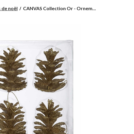
CANVAS
 de noël
CANVAS Collection Or - Ornem...
Collection
Or
-
Ornements
de
Noël
Pommes
de
pin,
paq.
6