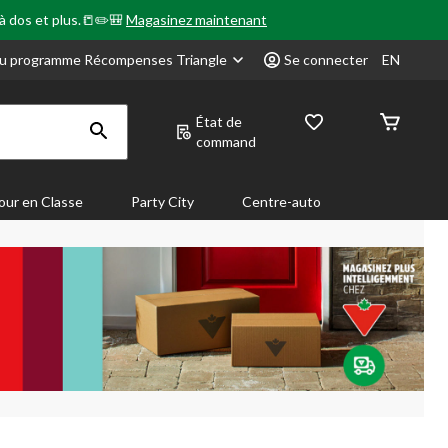
 à dos et plus.📒✏️🎒
Magasinez maintenant
u programme Récompenses Triangle
Se connecter
EN
État de
command
our en Classe
Party City
Centre-auto