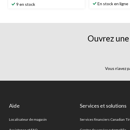
étoile(s)
étoile(s)
En stock en ligne
9 en stock
sur
sur
5.
5.
197
évaluations
Ouvrez une 
Vous n’avez p
Aide
Services et solutions
Localisateur de magasin
Services financiers Canadian Ti
Assistance et FAQ
Centre de service automobile