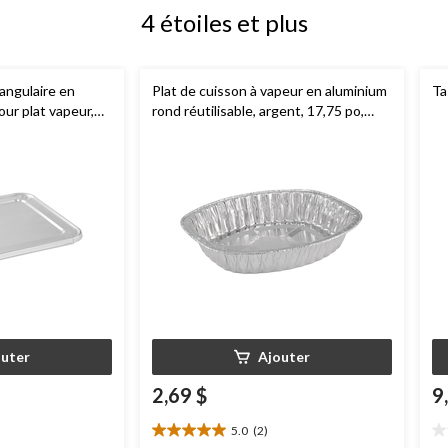
4 étoiles et plus
angulaire en
Plat de cuisson à vapeur en aluminium
Ta
our plat vapeur,
rond réutilisable, argent, 17,75 po,
cuisson/cuisson à
pour cuisson/cuisson à la vapeur
outer
Ajouter
2,69 $
9
5.0
(2)
5.0
0.