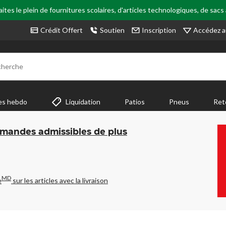
tes le plein de fournitures scolaires, d'articles technologiques, de sacs
Accédez a
Crédit Offert
Soutien
Inscription
cherche
es hebdo
Liquidation
Patios
Pneus
Ret
mmandes admissibles de plus
MD
e
sur les articles avec la livraison