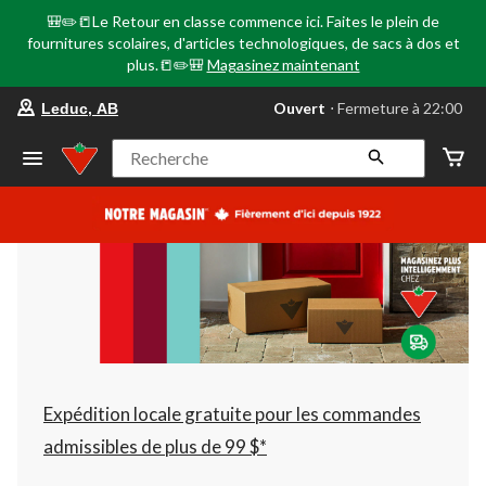
🎒✏️📒Le Retour en classe commence ici. Faites le plein de
fournitures scolaires, d'articles technologiques, de sacs à dos et
plus.📒✏️🎒
Magasinez maintenant
votre
Ouvert
⋅ Fermeture à 22:00
Leduc, AB
magasin
préféré
est
Recherche
Leduc,
AB,
courament
Ouvert,
Fermeture
à
à
22:00
cliquer
pour
changer
Expédition locale gratuite pour les commandes
admissibles de plus de 99 $*