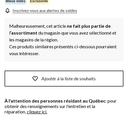
même
Mieux notés
Exclusivité
page.
Inscrivez-vous aux alertes de soldes
Malheureusement, cet article
ne fait plus partie de
l
’assortiment
du magasin que vous avez sélectionné et
les magasins de la région.
Ces produits similaires présentés ci-dessous pourraient
vous intéresser.
Ajoutér à la liste de souhaits
À l'attention des personnes résidant au Québec
: pour
obtenir des renseignements sur l'entretien et la
réparation,
cliquez ici.