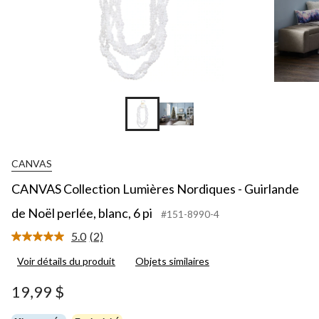
CANVAS
CANVAS Collection Lumières Nordiques - Guirlande
de Noël perlée, blanc, 6 pi
#151-8990-4
5.0
(2)
Lire
les
Voir détails du produit
Objets similaires
2
commentaires.
Lien
19,99 $
vers
la