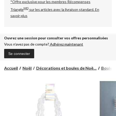
*Offre exclusive pour les membres Récompenses
MD
Triangle
sur les articles avec la livraison standard.
En
savoir plus
Ouvrez une session pour consulter vos offres personnalisées
Vous n’avez pas de compte?
Adhérez maintenant
Se connecter
Accueil
Noël
Décorations et boules de Noë...
Boules 