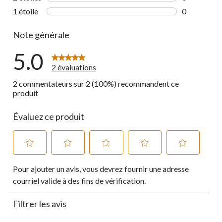
0 commentai
1 étoile
étoiles
0
0 commentai
Note générale
5.0
2 évaluations
2 commentateurs sur 2 (100%) recommandent ce
produit
Évaluez ce produit
Sélectionnez
Sélectionnez
Sélectionnez
Sélectionnez
Sélectionnez
Pour ajouter un avis, vous devrez fournir une adresse
pour
pour
pour
pour
pour
évaluer
évaluer
évaluer
évaluer
évaluer
courriel valide à des fins de vérification.
l'article
l'article
l'article
l'article
l'article
à
à
à
à
à
Filtrer les avis
1
2
3
4
5
étoile.
étoiles.
étoiles.
étoiles.
étoiles.