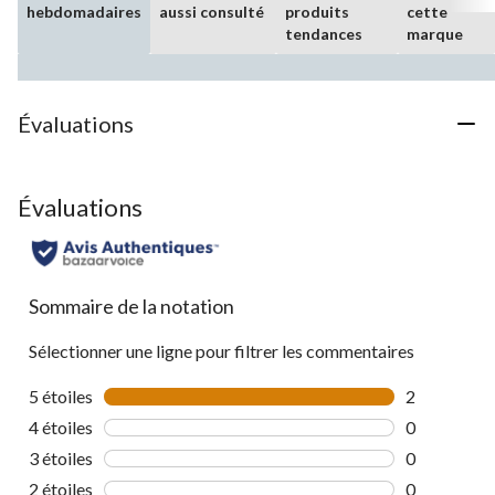
hebdomadaires
aussi consulté
produits
cette
tendances
marque
Évaluations
Évaluations
Sommaire de la notation
Sélectionner une ligne pour filtrer les commentaires
5 étoiles
étoiles
2
2 commentai
4 étoiles
étoiles
0
0 commentai
3 étoiles
étoiles
0
0 commentai
2 étoiles
étoiles
0