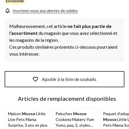
page.
Exclusivité
Inscrivez-vous aux alertes de soldes
Malheureusement, cet article
ne fait plus partie de
l
’assortiment
du magasin que vous avez sélectionné et
les magasins de la région.
Ces produits similaires présentés ci-dessous pourraient
vous intéresser.
Ajoutér à la liste de souhaits
Articles de remplacement disponibles
Maison
Moose
Little
Peluches
Moose
Paquet d'adop
Live Pets Mama
Cookeez Makery Yum
Moose
Little 
Surprise, 3 ans et plus
Yumz, paq. 2, styles
Pets Mama Su