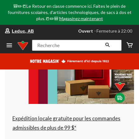
🎒✏️📒Le Retour en classe commence ici. Faites le plein de
fournitures scolaires, d'articles technologiques, de sacs à dos et
plus.📒✏️🎒
Magasinez maintenant
votre
Ouvert
⋅ Fermeture à 22:00
Leduc, AB
magasin
préféré
est
Recherche
Leduc,
AB,
courament
Ouvert,
Fermeture
à
à
22:00
cliquer
pour
changer
Expédition locale gratuite pour les commandes
admissibles de plus de 99 $*