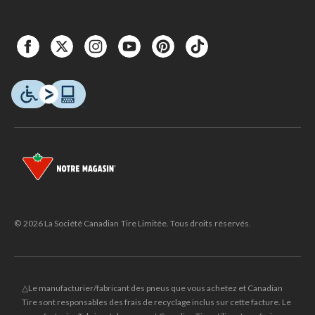
© 2026 La Société Canadian Tire Limitée. Tous droits réservés.
△Le manufacturier/fabricant des pneus que vous achetez et Canadian
Tire sont responsables des frais de recyclage inclus sur cette facture. Le