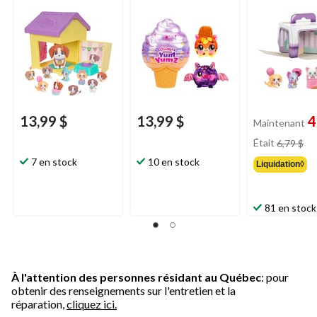
variés
13,99 $
13,99 $
4
Maintenant
pri
Était
6,79 $
éta
7 en stock
10 en stock
Liquidation◊
6,7
81 en stock
À l'attention des personnes résidant au Québec
: pour
obtenir des renseignements sur l'entretien et la
réparation,
cliquez ici.