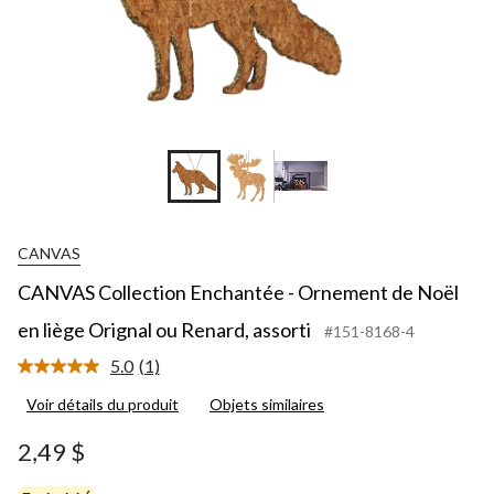
CANVAS
CANVAS Collection Enchantée - Ornement de Noël
en liège Orignal ou Renard, assorti
#151-8168-4
5.0
(1)
Lire
1
Voir détails du produit
Objets similaires
commentaire.
Lien
vers
2,49 $
la
même