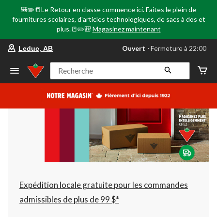
🎒✏️📒Le Retour en classe commence ici. Faites le plein de
fournitures scolaires, d'articles technologiques, de sacs à dos et
plus.📒✏️🎒
Magasinez maintenant
votre
Ouvert
⋅ Fermeture à 22:00
Leduc, AB
magasin
préféré
est
Recherche
Leduc,
AB,
courament
Ouvert,
Fermeture
à
à
22:00
cliquer
pour
changer
Expédition locale gratuite pour les commandes
admissibles de plus de 99 $*