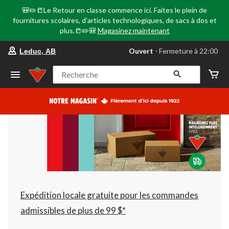
🎒✏️📒Le Retour en classe commence ici. Faites le plein de
fournitures scolaires, d'articles technologiques, de sacs à dos et
plus.📒✏️🎒
Magasinez maintenant
votre
Ouvert
⋅ Fermeture à 22:00
Leduc, AB
magasin
préféré
est
Recherche
Leduc,
AB,
courament
Ouvert,
Fermeture
à
à
22:00
cliquer
pour
changer
Expédition locale gratuite pour les commandes
admissibles de plus de 99 $*