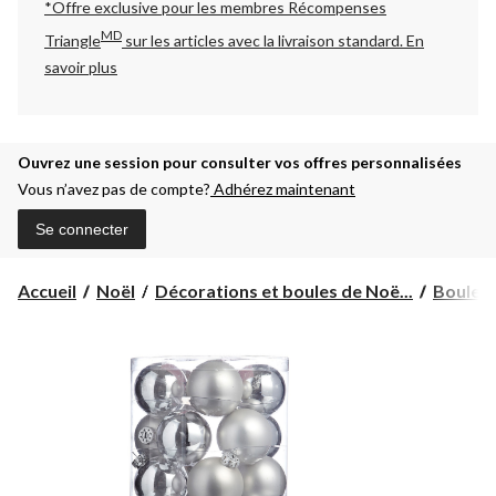
*Offre exclusive pour les membres Récompenses
MD
Triangle
sur les articles avec la livraison standard.
En
savoir plus
Ouvrez une session pour consulter vos offres personnalisées
Vous n’avez pas de compte?
Adhérez maintenant
Se connecter
Accueil
Noël
Décorations et boules de Noë...
Boules 