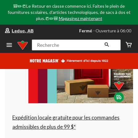
🎒✏️📒Le Retour en classe commence ici. Faites le plein de
fournitures scolaires, d'articles technologiques, de sacs à dos et
plus.📒✏️🎒
Magasinez maintenant
votre
Fermé
⋅ Ouverture à 06:00
Leduc, AB
magasin
préféré
est
Recherche
Leduc,
AB,
courament
Fermé,
Ouverture
à
à
06:00
cliquer
pour
changer
Expédition locale gratuite pour les commandes
admissibles de plus de 99 $*