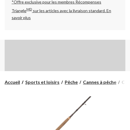
*Offre exclusive pour les membres Récompenses
MD
Triangle
sur les articles avec la livraison standard.
En
savoir plus
Can
Accueil
Sports et loisirs
Pêche
Cannes à pêche
Cann
à
lanc
lour
et
à
pêc
à
la