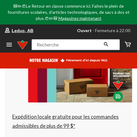
🎒✏️📒Le Retour en classe commence ici. Faites le plein de
fournitures scolaires, d'articles technologiques, de sacs à dos et
plus.📒✏️🎒
Magasinez maintenant
votre
Ouvert
⋅ Fermeture à 22:00
Leduc, AB
magasin
préféré
est
Recherche
Leduc,
AB,
courament
Ouvert,
Fermeture
à
à
22:00
cliquer
pour
changer
Expédition locale gratuite pour les commandes
admissibles de plus de 99 $*