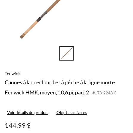
lign
mor
Fen
HM
moy
10,6
pi,
paq.
2
Fenwick
Cannes à lancer lourd et à pêche à la ligne morte
Fenwick HMK, moyen, 10,6 pi, paq. 2
#178-2243-8
Voir détails du produit
Objets similaires
144,99 $