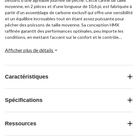
besoins d'une agréable journée de pêche. Cette canne de taille
moyenne, en 2 pièces et d'une longueur de 10,6 pi, est fabriquée à
partir d'un assemblage de carbone exclusif qui offre une sensibilité
et un équilibre incroyables tout en étant assez puissante pour
pêcher des poissons de taille moyenne. Sa conception HMX
raffinée garantit des performances optimales, peu importe les
conditions, en mettant l'accent sur le confort et le contrôle
pendant que vous lancez et que vous moulinez. C'est une canne
polyvalente, idéale pour les pêcheurs qui veulent allier délicatesse
Afficher plus de détails
et puissance.
Caractéristiques
Spécifications
Ressources