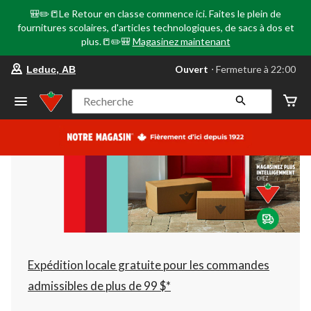
🎒✏️📒Le Retour en classe commence ici. Faites le plein de
fournitures scolaires, d'articles technologiques, de sacs à dos et
plus.📒✏️🎒
Magasinez maintenant
votre
Ouvert
⋅ Fermeture à 22:00
Leduc, AB
magasin
préféré
est
Recherche
Leduc,
AB,
courament
Ouvert,
Fermeture
à
à
22:00
cliquer
pour
changer
Expédition locale gratuite pour les commandes
admissibles de plus de 99 $*