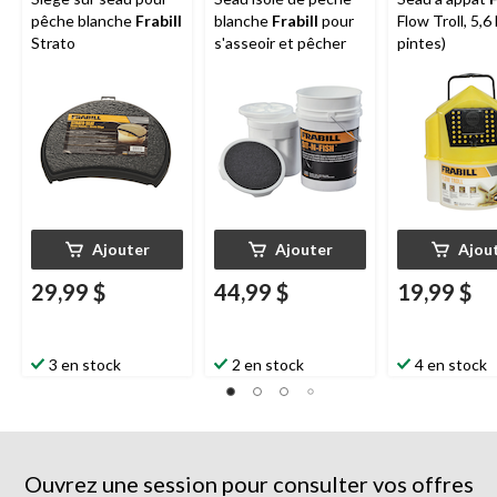
pêche blanche
Frabill
blanche
Frabill
pour
Flow Troll, 5,6 
Strato
s'asseoir et pêcher
pintes)
Ajouter
Ajouter
Ajou
29,99 $
44,99 $
19,99 $
3 en stock
2 en stock
4 en stock
Ouvrez une session pour consulter vos offres