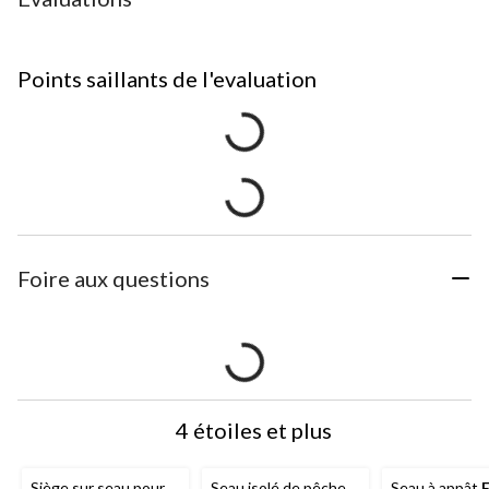
Points saillants de l'evaluation
Foire aux questions
4 étoiles et plus
Siège sur seau pour
Seau isolé de pêche
Seau à appât
F