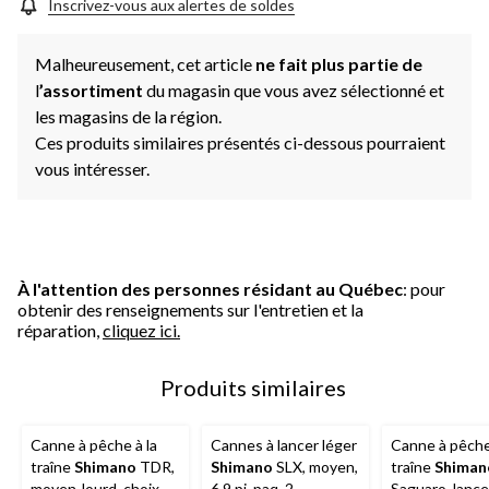
page.
Inscrivez-vous aux alertes de soldes
Malheureusement, cet article
ne fait plus partie de
l
’assortiment
du magasin que vous avez sélectionné et
les magasins de la région.
Ces produits similaires présentés ci-dessous pourraient
vous intéresser.
À l'attention des personnes résidant au Québec
: pour
obtenir des renseignements sur l'entretien et la
réparation,
cliquez ici.
Produits similaires
Canne à pêche à la
Cannes à lancer léger
Canne à pêche
traîne
Shimano
TDR,
Shimano
SLX, moyen,
traîne
Shiman
moyen-lourd, choix de
6,9 pi, paq. 2
Saguaro, lance