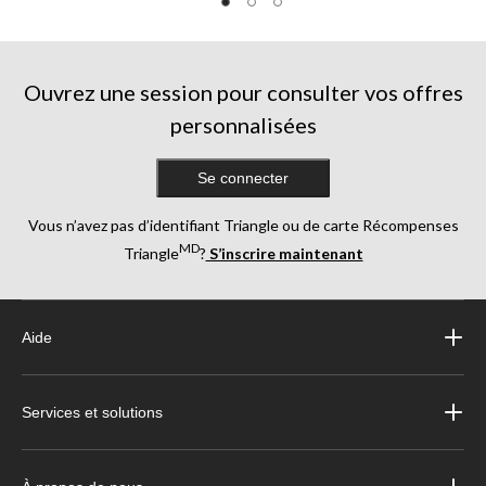
sur
sur
sur
5.
5.
5.
2
1
1
évaluations
évaluation
évaluation
Ouvrez une session pour consulter vos offres
personnalisées
Se connecter
Vous n’avez pas d’identifiant Triangle ou de carte Récompenses
MD
Triangle
?
S’inscrire maintenant
Aide
Services et solutions