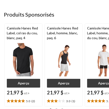
5.
5.
5.
2
1
2
évaluations
évaluation
évaluations
Produits Sponsorisés
Camisole Hanes Red
Camisole Hanes Red
Camisole Han
Label, col ras du cou,
Label, homme, blanc,
Label, homme, 
blanc, paq. 4
paq. 6
du cou, blanc, 
Aperçu
Aperçu
Aperç
21,97 $
21,97 $
21,97 $
et+
et+
et
5.0
(2)
3.0
(1)
5
5.0
3.0
5.0
étoile(s)
étoile(s)
étoile(s)