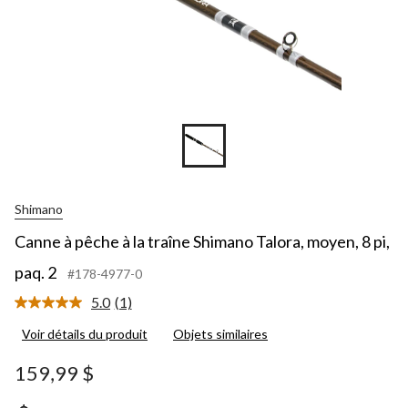
pi,
paq.
2
Shimano
Canne à pêche à la traîne Shimano Talora, moyen, 8 pi,
paq. 2
#178-4977-0
5.0
(1)
Lire
1
Voir détails du produit
Objets similaires
commentaire.
Lien
vers
159,99 $
la
même