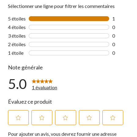
Sélectionner une ligne pour filtrer les commentaires
5 étoiles
étoiles
1
1 commentai
4 étoiles
étoiles
0
0 commentai
3 étoiles
étoiles
0
0 commentai
2 étoiles
étoiles
0
0 commentai
1 étoile
étoiles
0
0 commentai
Note générale
5.0
1 évaluation
Évaluez ce produit
Sélectionnez
Sélectionnez
Sélectionnez
Sélectionnez
Sélectionnez
Pour ajouter un avis, vous devrez fournir une adresse
pour
pour
pour
pour
pour