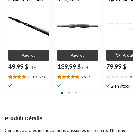
tailles, paq. 2
lourd, 8 pi
Aperçu
Aperçu
Ajou
49,99 $
139,99 $
79,99 $
et+
et+
3.9
(21)
5.0
(1)
0
3.9
5.0
0.0
étoile(s)
étoile(s)
étoile(s)
2 en stock
sur
sur
sur
5.
5.
5.
21
1
évaluations
évaluation
Produit Détails
Conçues avec les mêmes actions classiques qui ont créé l’héritage