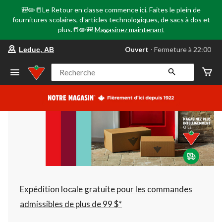
🎒✏️📒Le Retour en classe commence ici. Faites le plein de
fournitures scolaires, d'articles technologiques, de sacs à dos et
plus.📒✏️🎒
Magasinez maintenant
votre
Ouvert
⋅ Fermeture à 22:00
Leduc, AB
magasin
préféré
est
Recherche
Leduc,
AB,
courament
Ouvert,
Fermeture
à
à
22:00
cliquer
pour
changer
Expédition locale gratuite pour les commandes
admissibles de plus de 99 $*