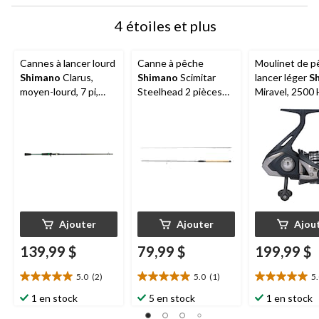
4 étoiles et plus
Cannes à lancer lourd
Canne à pêche
Moulinet de p
Shimano
Clarus,
Shimano
Scimitar
lancer léger
S
moyen-lourd, 7 pi,
Steelhead 2 pièces
Miravel, 2500
paq. 2
avec manche à prise
pleine, moyen, 8 pi 6
po
Ajouter
Ajouter
Ajou
139,99 $
79,99 $
199,99 $
5.0
(2)
5.0
(1)
5
5.0
5.0
5.0
étoile(s)
étoile(s)
étoile(s)
1 en stock
5 en stock
1 en stock
sur
sur
sur