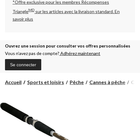
*Offre exclusive pour les membres Récompenses
MD
Triangle
sur les articles avec la livraison standard.
En
savoir plus
Ouvrez une session pour consulter vos offres personnalisées
Vous n’avez pas de compte?
Adhérez maintenant
Se connecter
Can
Accueil
Sports et loisirs
Pêche
Cannes à pêche
Cann
à
pêc
à
la
traî
Shi
Talo
moy
8