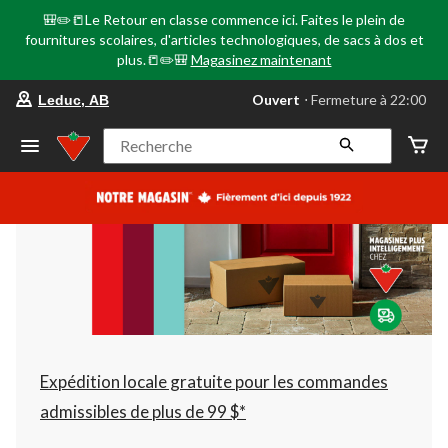
🎒✏️📒Le Retour en classe commence ici. Faites le plein de
fournitures scolaires, d'articles technologiques, de sacs à dos et
plus.📒✏️🎒
Magasinez maintenant
votre
Ouvert
⋅ Fermeture à 22:00
Leduc, AB
magasin
préféré
est
Recherche
Leduc,
AB,
courament
Ouvert,
Fermeture
à
à
22:00
cliquer
pour
changer
Expédition locale gratuite pour les commandes
admissibles de plus de 99 $*