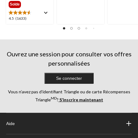
sur
sur
Solde
5.
5.
1011
235
4.5
4.5
(1633)
évaluations
évaluations
étoile(s)
sur
5.
1633
évaluations
Ouvrez une session pour consulter vos offres
personnalisées
Se connecter
Vous n’avez pas d’identifiant Triangle ou de carte Récompenses
MD
Triangle
?
S’inscrire maintenant
Aide