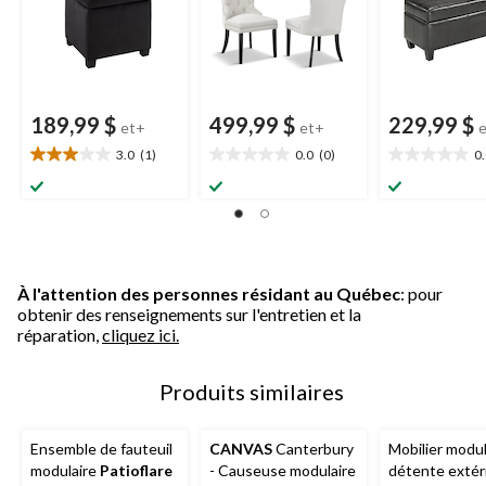
189,99 $
499,99 $
229,99 $
et+
et+
3.0
(1)
0.0
(0)
0
3.0
0.0
0.0
étoile(s)
étoile(s)
étoile(s)
sur
sur
sur
5.
5.
5.
1
évaluation
À l'attention des personnes résidant au Québec
: pour
obtenir des renseignements sur l'entretien et la
réparation,
cliquez ici.
Produits similaires
Ensemble de fauteuil
CANVAS
Canterbury
Mobilier modul
modulaire
Patioflare
- Causeuse modulaire
détente extér