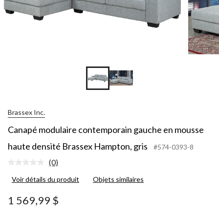
Brassex Inc.
Canapé modulaire contemporain gauche en mousse
haute densité Brassex Hampton, gris
#574-0393-8
(0)
Aucune
cote
Voir détails du produit
Objets similaires
pour
ce
produit.
1 569,99 $
Lien
vers