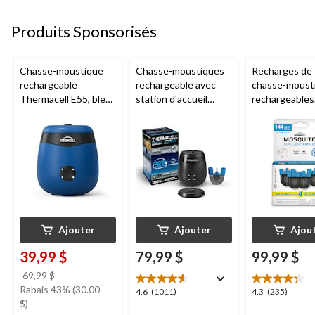
Produits Sponsorisés
Chasse-moustique
Chasse-moustiques
Recharges de
rechargeable
rechargeable avec
chasse-moust
Thermacell E55, bleu
station d'accueil
rechargeables
royal
Thermacell E65,
Thermacell, 1
charbon
heures
Ajouter
Ajouter
Ajou
39,99 $
79,99 $
99,99 $
prix
69,99 $
était
Rabais 43% (30.00
4.6
4.3
4.6
(1011)
4.3
(235)
69,99 $
$)
étoile(s)
étoile(s)