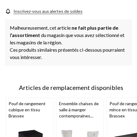
la
même
page.
Inscrivez-vous aux alertes de soldes
Malheureusement, cet article
ne fait plus partie de
l
’assortiment
du magasin que vous avez sélectionné et
les magasins de la région.
Ces produits similaires présentés ci-dessous pourraient
vous intéresser.
Articles de remplacement disponibles
Pouf de rangement
Ensemble chaises de
Pouf de rang
cubique en tissu
salle à manger
mince en tissu
Brassex
contemporaines
Brassex
Brassex Verona, paq.
2