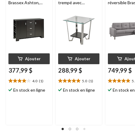
Brassex Ashton,
trempé avec
réversible Bra
cerisier foncé
rangement Brassex
gris pâle
Avalon, argenté
Ajouter
Ajouter
Ajou
377,99 $
288,99 $
749,99 $
4.0
(1)
5.0
(1)
5
4.0
5.0
5.0
étoile(s)
étoile(s)
étoile(s)
En stock en ligne
En stock en ligne
En stock en
sur
sur
sur
5.
5.
5.
1
1
1
évaluation
évaluation
évaluation