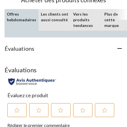
Offres
Les clients ont
Vers les
Plus de
hebdomadaires
aussi consulté
produits
cette
tendances
marque
Évaluations
Évaluations
Évaluez ce produit
Sélectionnez
Sélectionnez
Sélectionnez
Sélectionnez
Sélectionnez
Rédiger le premier commentaire
pour
pour
pour
pour
pour