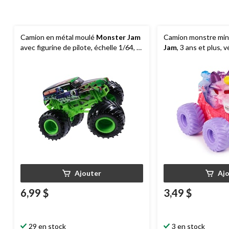
Camion en métal moulé
Monster Jam
Camion monstre min
avec figurine de pilote, échelle 1/64, 3
Jam
, 3 ans et plus, 
ans et plus
Ajouter
Aj
6,99 $
3,49 $
29 en stock
3 en stock