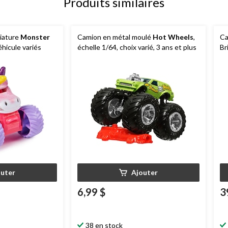
Produits similaires
iature
Monster
Camion en métal moulé
Hot Wheels
,
Ca
véhicule variés
échelle 1/64, choix varié, 3 ans et plus
Br
ch
pl
outer
Ajouter
6,99 $
3
38 en stock