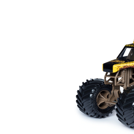
e
m
m
M
J
é
1
c
va
3
e
p