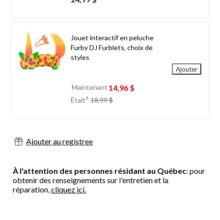
Jouet interactif en peluche
Furby DJ Furblets, choix de
styles
Ajouter
14,96 $
Maintenant
prix
±
Était
18,99 $
était
18,99 $
Ajouter au registree
À l'attention des personnes résidant au Québec
: pour
obtenir des renseignements sur l'entretien et la
réparation,
cliquez ici.