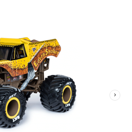
n
étal
oulé
onster
am,
chelle
/24,
hoix
rié,
 ans
t
lus