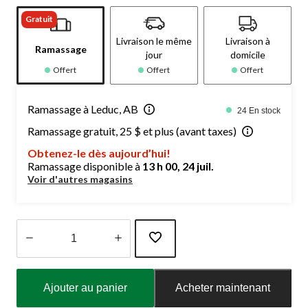
Gratuit
Livraison le même
Livraison à
Ramassage
jour
domicile
Offert
Offert
Offert
Ramassage à Leduc, AB
24 En stock
Ramassage gratuit, 25 $ et plus (avant taxes)
Obtenez-le dès aujourd’hui!
Ramassage disponible à
13 h 00, 24 juil.
Voir d'autres magasins
Quantité
mise
Ajouter au panier
Acheter maintenant
à
jour