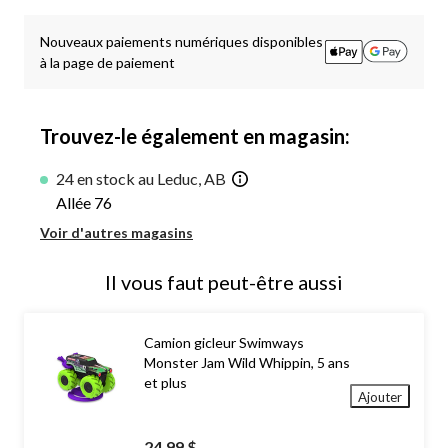
à
1
Nouveaux paiements numériques disponibles
à la page de paiement
Trouvez-le également en magasin:
24 en stock au Leduc, AB
Allée 76
Voir d'autres magasins
Il vous faut peut-être aussi
Camion gicleur Swimways
Monster Jam Wild Whippin, 5 ans
et plus
Ajouter
24,99 $