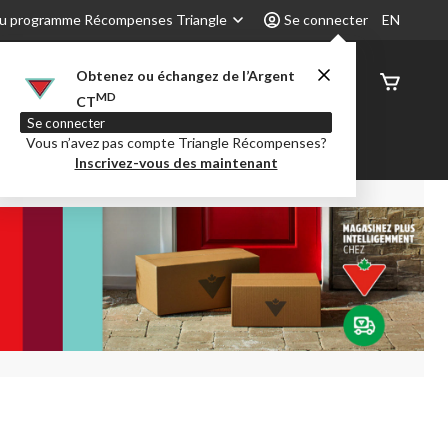
u programme Récompenses Triangle
Se connecter
EN
Obtenez ou échangez de l’Argent
État de
MD
CT
command
Se connecter
Vous n’avez pas compte Triangle Récompenses?
é
Party City
Centre-auto
Inscrivez-vous des maintenant