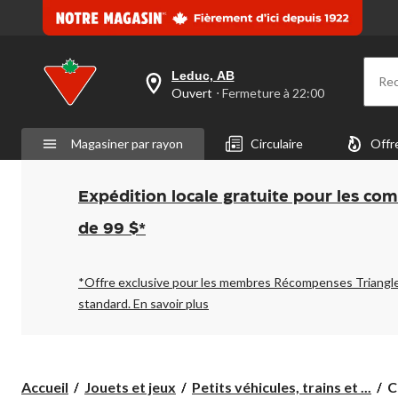
Leduc, AB
Re
votre
Ouvert
⋅ Fermeture à 22:00
magasin
préféré
est
Magasiner par rayon
Circulaire
Offr
Leduc,
AB,
courament
Ouvert,
Expédition locale gratuite pour les co
Fermeture
à
de 99 $*
à
22:00
cliquer
pour
*Offre exclusive pour les membres Récompenses Triangl
changer
standard.
En savoir plus
C
Accueil
Jouets et jeux
Petits véhicules, trains et ...
C