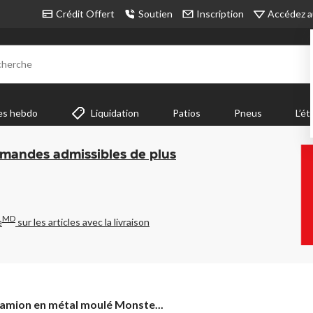
Accédez a
Crédit Offert
Soutien
Inscription
cherche
es hebdo
Liquidation
Patios
Pneus
L’ét
mmandes admissibles de plus
MD
e
sur les articles avec la livraison
amion
amion en métal moulé Monste...