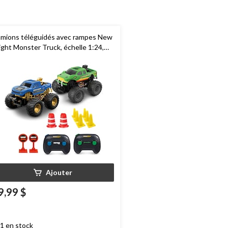
mions téléguidés avec rampes New
ight Monster Truck, échelle 1:24,
oix varié,pour enfants de 4 ans et
us
Ajouter
9,99 $
1 en stock