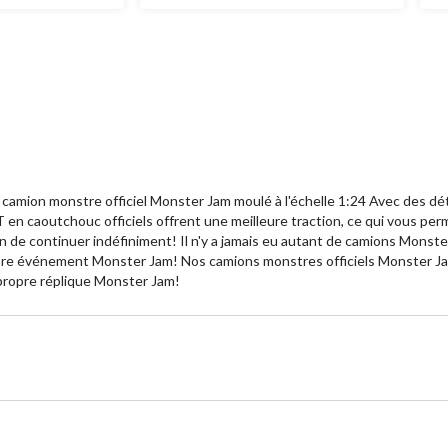
mion monstre officiel Monster Jam moulé à l'échelle 1:24 Avec des dét
 en caoutchouc officiels offrent une meilleure traction, ce qui vous 
n de continuer indéfiniment! Il n'y a jamais eu autant de camions Monst
pre événement Monster Jam! Nos camions monstres officiels Monster Jam 
r propre réplique Monster Jam!