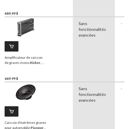
classe D, 800 W
489,99 $
Sans
-
fonctionnalités
avancées
Amplificateur de caisson
de graves mono
Kicker
,
classe D, 1 200 W
669,99 $
Sans
-
fonctionnalités
avancées
Caisson d'extrêmes graves
pour automobile
Pioneer
,