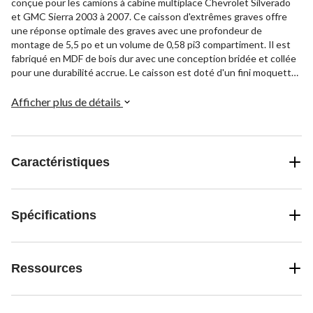
conçue pour les camions à cabine multiplace Chevrolet Silverado
et GMC Sierra 2003 à 2007. Ce caisson d'extrêmes graves offre
une réponse optimale des graves avec une profondeur de
montage de 5,5 po et un volume de 0,58 pi3 compartiment. Il est
fabriqué en MDF de bois dur avec une conception bridée et collée
pour une durabilité accrue. Le caisson est doté d'un fini moquette
de qualité supérieure et d'extrémité arrondies pour une allure
élégante. La cloison de montage de 3 cm/4 po assure un
Afficher plus de détails
ajustement solide dans votre véhicule.
Caractéristiques
Spécifications
Ressources