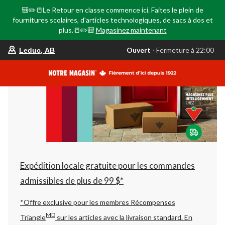
🎒✏️📒Le Retour en classe commence ici. Faites le plein de
fournitures scolaires, d'articles technologiques, de sacs à dos et
plus.📒✏️🎒
Magasinez maintenant
votre
Ouvert
⋅ Fermeture à 22:00
Leduc, AB
magasin
préféré
est
Leduc,
AB,
courament
Ouvert,
Fermeture
à
à
22:00
cliquer
pour
changer
Expédition locale gratuite pour les commandes
admissibles de plus de 99 $*
*Offre exclusive pour les membres Récompenses
MD
Triangle
sur les articles avec la livraison standard.
En