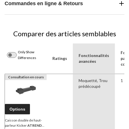
Commandes en ligne & Retours
Comparer des articles semblables
Only Show
For
Fonctionnalités
Differences
Ratings
paq
avancées
con
Consultation en cours
Moquetté, Trou
1
prédécoupé
Options
Caisson double de haut-
parleur Kicker
ATREND