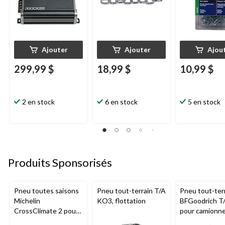
Ajouter
Ajouter
Ajou
299,99 $
18,99 $
10,99 $
2 en stock
6 en stock
5 en stock
Produits Sponsorisés
Pneu toutes saisons
Pneu tout-terrain T/A
Pneu tout-ter
Michelin
KO3, flottation
BFGoodrich T
CrossClimate 2 pour
pour camionne
véhicules de tourisme
VUS