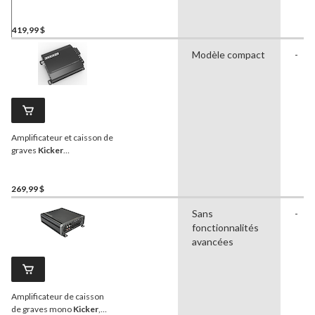
pour GM de service léger à
cabine multiplace, 2003 à
2007, 10 po
419,99 $
Modèle compact
-
Amplificateur et caisson de
graves
Kicker
KK53VXA3501
269,99 $
Sans
-
fonctionnalités
avancées
Amplificateur de caisson
de graves mono
Kicker
,