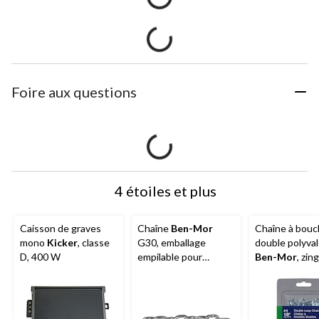
Foire aux questions
4 étoiles et plus
Caisson de graves
Chaîne
Ben-Mor
Chaîne à bouc
mono
Kicker
, classe
G30, emballage
double polyva
D, 400 W
empilable pour
Ben-Mor
, zin
rangement facile,
pi
chaîne recoupée, 16
pi