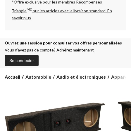
*Offre exclusive pour les membres Récompenses
MD
Triangle
sur les articles avec la livraison standard.
En
savoir plus
Ouvrez une session pour consulter vos offres personnalisées
Vous n’avez pas de compte?
Adhérez maintenant
Se connecter
Accueil
Automobile
Audio et électroniques
Appareils