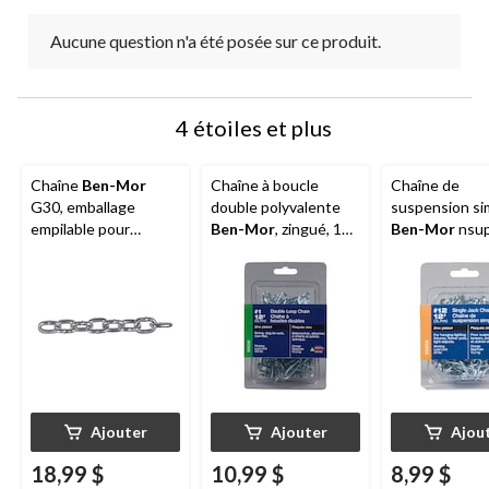
Aucune question n'a été posée sur ce produit.
4 étoiles et plus
Chaîne
Ben-Mor
Chaîne à boucle
Chaîne de
G30, emballage
double polyvalente
suspension si
empilable pour
Ben-Mor
, zingué, 12
Ben-Mor
nsu
rangement facile,
pi
12, zingué, 12 
chaîne recoupée, 16
pi
Ajouter
Ajouter
Ajou
18,99 $
10,99 $
8,99 $