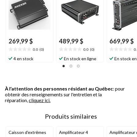
269,99 $
489,99 $
669,99 $
0.0
(0)
0.0
(0)
0
0.0
0.0
0.0
étoile(s)
étoile(s)
étoile(s)
4 en stock
En stock en ligne
En stock en
sur
sur
sur
5.
5.
5.
À l'attention des personnes résidant au Québec
: pour
obtenir des renseignements sur l'entretien et la
réparation,
cliquez ici.
Produits similaires
Caisson d'extrêmes
Amplificateur 4
Amplificateur