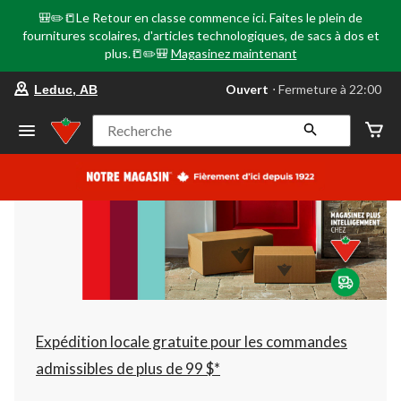
🎒✏️📒Le Retour en classe commence ici. Faites le plein de
fournitures scolaires, d'articles technologiques, de sacs à dos et
plus.📒✏️🎒
Magasinez maintenant
votre
Ouvert
⋅ Fermeture à 22:00
Leduc, AB
magasin
préféré
est
Recherche
Leduc,
AB,
courament
Ouvert,
Fermeture
à
à
22:00
cliquer
pour
changer
Expédition locale gratuite pour les commandes
admissibles de plus de 99 $*