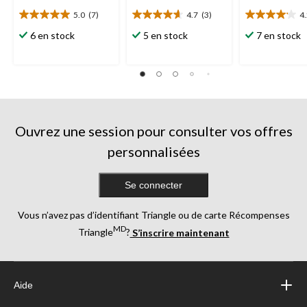
5.0
(7)
4.7
(3)
4
5.0
4.7
4.2
étoile(s)
étoile(s)
étoile(s)
6 en stock
5 en stock
7 en stock
sur
sur
sur
5.
5.
5.
7
3
6
évaluations
évaluations
évaluations
Ouvrez une session pour consulter vos offres
personnalisées
Se connecter
Vous n’avez pas d’identifiant Triangle ou de carte Récompenses
MD
Triangle
?
S’inscrire maintenant
Aide