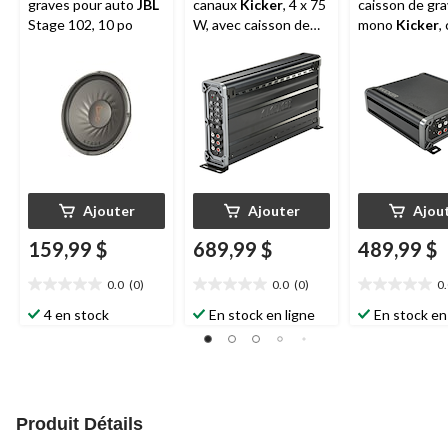
graves pour auto
JBL
canaux
Kicker
, 4 x 75
caisson de gr
Stage 102, 10 po
W, avec caisson de
mono
Kicker
,
graves de 300 W
D, 800 W
Ajouter
Ajouter
Ajou
159,99 $
689,99 $
489,99 $
0.0
(0)
0.0
(0)
0
0.0
0.0
0.0
étoile(s)
étoile(s)
étoile(s)
4 en stock
En stock en ligne
En stock en
sur
sur
sur
5.
5.
5.
Produit Détails