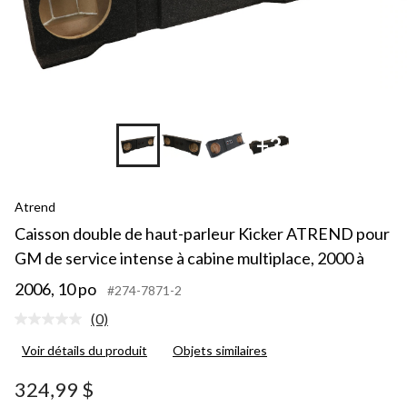
+3
Atrend
Caisson double de haut-parleur Kicker ATREND pour
GM de service intense à cabine multiplace, 2000 à
2006, 10 po
#274-7871-2
(0)
Aucune
cote
Voir détails du produit
Objets similaires
pour
ce
produit.
324,99 $
Lien