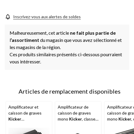
vers
la
même
page.
Inscrivez-vous aux alertes de soldes
Malheureusement, cet article
ne fait plus partie de
l
’assortiment
du magasin que vous avez sélectionné et
les magasins de la région.
Ces produits similaires présentés ci-dessous pourraient
vous intéresser.
Articles de remplacement disponibles
Amplificateur et
Amplificateur de
Amplificateur
caisson de graves
caisson de graves
caisson de gr
Kicker
mono
Kicker
, classe
mono
Kicker
,
KK53VXA3501
D, 800 W
D, 1 200 W