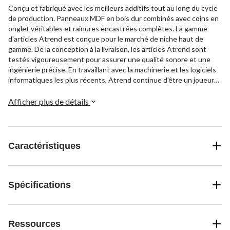
Conçu et fabriqué avec les meilleurs additifs tout au long du cycle
de production. Panneaux MDF en bois dur combinés avec coins en
onglet véritables et rainures encastrées complètes. La gamme
d'articles Atrend est conçue pour le marché de niche haut de
gamme. De la conception à la livraison, les articles Atrend sont
testés vigoureusement pour assurer une qualité sonore et une
ingénierie précise. En travaillant avec la machinerie et les logiciels
informatiques les plus récents, Atrend continue d'être un joueur
d'avant-garde sur le marché. Atrend obtient des résultats de
qualité en utilisant uniquement les processus d'ingénierie et de
Afficher plus de détails
fabrication les plus efficaces. Les enceintes propres à certains
véhicules sont conçues pour être adaptées à des applications
particulières afin de réduire l'espace du caisson d'extrêmes graves
et de s'intégrer proprement à votre véhicule sans trop ressortir.
Caractéristiques
Spécifications
Ressources