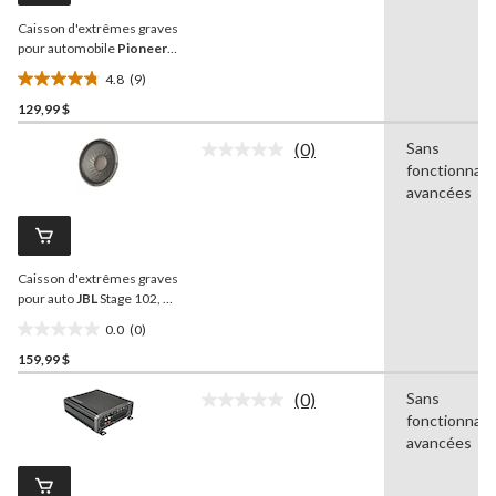
la
Caisson d'extrêmes graves
même
page.
pour automobile
Pioneer
,
1 400 W, 12 po
4.8
(9)
4.8
129,99 $
étoile(s)
sur
(0)
Sans
5.
Aucune
fonctionnali
cote
9
pour
avancées
évaluations
ce
produit.
Lien
vers
Caisson d'extrêmes graves
la
même
pour auto
JBL
Stage 102, 10
page.
po
0.0
(0)
0.0
159,99 $
étoile(s)
sur
(0)
Sans
5.
Aucune
fonctionnali
cote
pour
avancées
ce
produit.
Lien