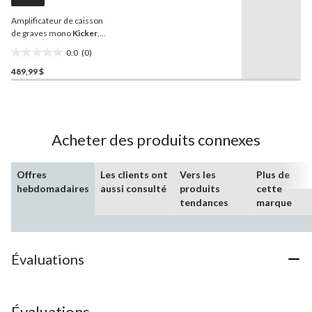
vers
Amplificateur de caisson
la
même
de graves mono
Kicker
,
page.
classe D, 800 W
0.0
(0)
0.0
489,99 $
étoile(s)
sur
5.
Acheter des produits connexes
Offres
Les clients ont
Vers les
Plus de
hebdomadaires
aussi consulté
produits
cette
tendances
marque
Évaluations
Évaluations