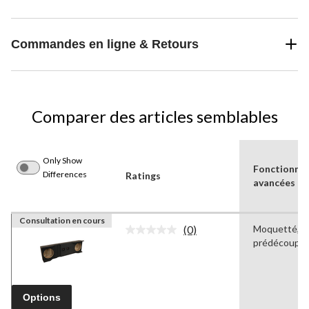
Commandes en ligne & Retours
Comparer des articles semblables
Only Show
Fonctionnal
Differences
Ratings
avancées
Consultation en cours
(0)
Moquetté, T
Aucune
prédécoupé
cote
pour
ce
produit.
Lien
Options
vers