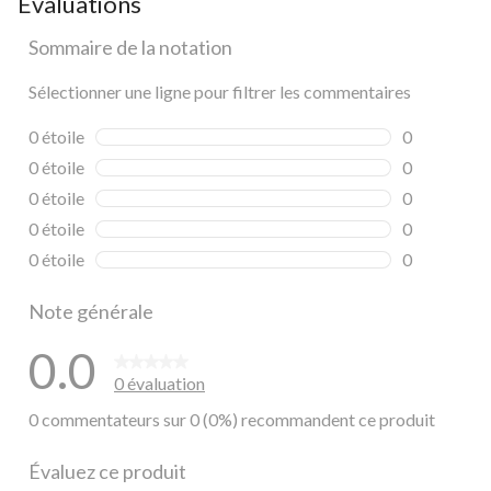
Évaluations
Sommaire de la notation
Sélectionner une ligne pour filtrer les commentaires
0 étoile
étoiles
0
0 commentai
0 étoile
étoiles
0
0 commentai
0 étoile
étoiles
0
0 commentai
0 étoile
étoiles
0
0 commentai
0 étoile
étoiles
0
0 commentai
Note générale
0.0
0 évaluation
0 commentateurs sur 0 (0%) recommandent ce produit
Évaluez ce produit