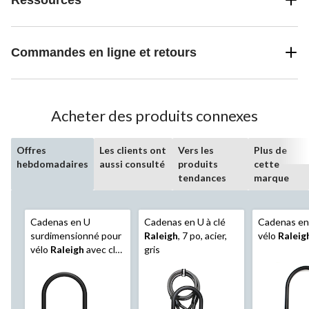
Commandes en ligne et retours
Acheter des produits connexes
Offres
Les clients ont
Vers les
Plus de
hebdomadaires
aussi consulté
produits
cette
tendances
marque
Cadenas en U
Cadenas en U à clé
Cadenas en
surdimensionné pour
Raleigh
, 7 po, acier,
vélo
Raleig
vélo
Raleigh
avec clé,
gris
gris, 8 po