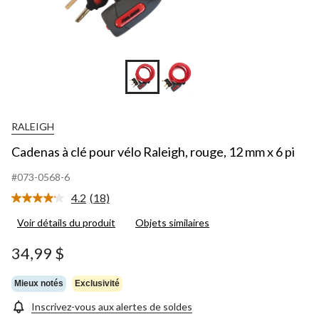
RALEIGH
Cadenas à clé pour vélo Raleigh, rouge, 12 mm x 6 pi
#073-0568-6
4.2
(18)
Lire
les
Voir détails du produit
Objets similaires
18
commentaires.
Lien
34,99 $
vers
la
même
Mieux notés
Exclusivité
page.
Inscrivez-vous aux alertes de soldes