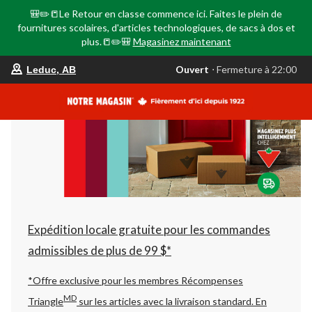
🎒✏️📒Le Retour en classe commence ici. Faites le plein de
fournitures scolaires, d'articles technologiques, de sacs à dos et
plus.📒✏️🎒
Magasinez maintenant
votre
Ouvert
⋅ Fermeture à 22:00
Leduc, AB
magasin
préféré
est
Leduc,
AB,
courament
Ouvert,
Fermeture
à
à
22:00
cliquer
pour
changer
Expédition locale gratuite pour les commandes
admissibles de plus de 99 $*
*Offre exclusive pour les membres Récompenses
MD
Triangle
sur les articles avec la livraison standard.
En