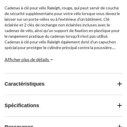
Cadenas à clé pour vélo Raleigh, rouge, qui peut servir de couche
de sécurité supplémentaire pour votre vélo lorsque vous devez le
laisser sur un porte-vélos ou à l'extérieur d'un bâtiment. Clé
éclairée et 2 clés de rechange non éclairées incluses avec le
cadenas de vélo, ainsi qu'un support de fixation en plastique pour
le rangement pratique du cadenas lorsqu'il n'est pas utilisé.
Cadenas à clé pour vélo Raleigh également doté d'un capuchon
spécial pour protéger le cylindre principal contre la poussière.
Cadenas fixé à un câble en acier épais pour offrir à votre vélo une
protection optimale contre les voleurs potentiels.
Afficher plus de détails
Caractéristiques
Spécifications
Ressources