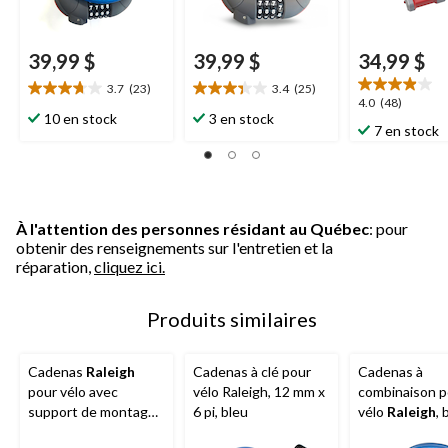
39,99 $
39,99 $
34,99 $
3.7
(23)
3.4
(25)
3.7
3.4
4.0
4.0
(48)
étoile(s)
étoile(s)
10 en stock
3 en stock
étoile(s)
7 en stock
sur
sur
sur
5.
5.
5.
23
25
48
évaluations
évaluations
évaluations
À l'attention des personnes résidant au Québec
: pour
obtenir des renseignements sur l'entretien et la
réparation,
cliquez ici.
Produits similaires
Cadenas
Raleigh
Cadenas à clé pour
Cadenas à
pour vélo avec
vélo Raleigh, 12 mm x
combinaison p
support de montage,
6 pi, bleu
vélo
Raleigh
, 
3 clés, gris, 12 mm X 6
mm x 6 pi