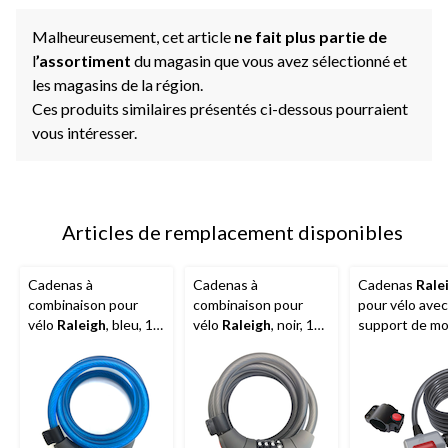
Malheureusement, cet article
ne fait plus partie de
l
’assortiment
du magasin que vous avez sélectionné et
les magasins de la région.
Ces produits similaires présentés ci-dessous pourraient
vous intéresser.
Articles de remplacement disponibles
Cadenas à
Cadenas à
Cadenas
Rale
combinaison pour
combinaison pour
pour vélo avec
vélo
Raleigh
, bleu, 12
vélo
Raleigh
, noir, 12
support de mo
mm x 6 pi
mm x 6 pi
3 clés, gris, 1
pi