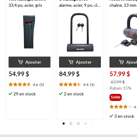
33,4 po, acier, gris
alarme, acier, 9 po, clé
chaîne, 13 mm 
en laiton, acier, gris
Ajouter
Ajouter
Ajou
54,99 $
84,99 $
57,99 $
prix
67,99 $
4.6
(5)
4.4
(5)
4.6
4.4
était
Rabais 15%
étoile(s)
étoile(s)
29 en stock
2 en stock
67,99
Solde
sur
sur
5.
5.
4
4.0
5
5
étoile(s)
évaluations
évaluations
3 en stock
sur
5.
6