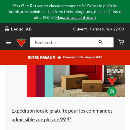
🎒✏️📒Le Retour en classe commence ici. Faites le plein de
fournitures scolaires, d'articles technologiques, de sacs à dos et
plus.📒✏️🎒
Magasinez maintenant
votre
Ouvert
⋅ Fermeture à 22:00
Leduc, AB
magasin
préféré
est
Recherche
Leduc,
AB,
courament
Ouvert,
Fermeture
à
à
22:00
cliquer
pour
changer
Expédition locale gratuite pour les commandes
admissibles de plus de 99 $*