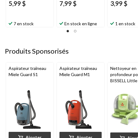
5,99 $
7,99 $
3,99 $
7 en stock
En stock en ligne
1 en stock
Produits Sponsorisés
Aspirateur traîneau
Aspirateur traîneau
Nettoyeur en
Miele Guard S1
Miele Guard M1
profondeur por
BISSELL Littl
Mini avec fil p
tapis et tissus
d'ameublemen
Ajouter
Ajouter
Ajou