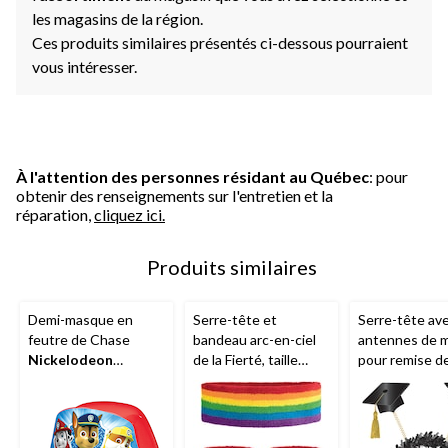
les magasins de la région.
Ces produits similaires présentés ci-dessous pourraient
vous intéresser.
À l'attention des personnes résidant au Québec
: pour
obtenir des renseignements sur l'entretien et la
réparation,
cliquez ici.
Produits similaires
Demi-masque en
Serre-tête et
Serre-tête av
feutre de Chase
bandeau arc-en-ciel
antennes de m
Nickelodeon
de la Fierté, taille
pour remise d
Pat'Patrouille,
unique, paq. 3
diplômes, noir
brun/bleu, taille
unique, accessoire de
costume à porter