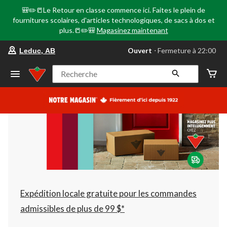
🎒✏️📒Le Retour en classe commence ici. Faites le plein de
fournitures scolaires, d'articles technologiques, de sacs à dos et
plus.📒✏️🎒
Magasinez maintenant
votre
Ouvert
⋅ Fermeture à 22:00
Leduc, AB
magasin
préféré
est
Recherche
Leduc,
AB,
courament
Ouvert,
Fermeture
à
à
22:00
cliquer
pour
changer
Expédition locale gratuite pour les commandes
admissibles de plus de 99 $*