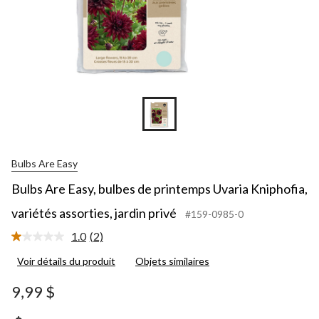
Bulbs Are Easy
Bulbs Are Easy, bulbes de printemps Uvaria Kniphofia,
variétés assorties, jardin privé
#159-0985-0
1.0
(2)
Lire
les
Voir détails du produit
Objets similaires
2
commentaires.
Lien
9,99 $
vers
la