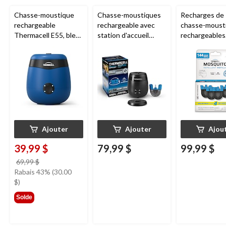
Chasse-moustique
Chasse-moustiques
Recharges de
rechargeable
rechargeable avec
chasse-moust
Thermacell E55, bleu
station d'accueil
rechargeables
royal
Thermacell E65,
Thermacell, 1
charbon
heures
Ajouter
Ajouter
Ajou
39,99 $
79,99 $
99,99 $
prix
69,99 $
était
Rabais 43% (30.00
69,99 $
$)
Solde