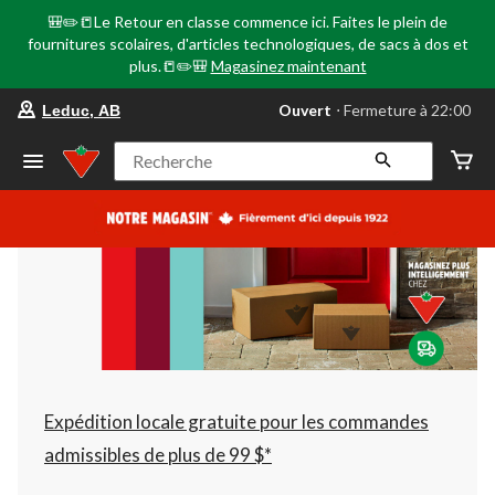
🎒✏️📒Le Retour en classe commence ici. Faites le plein de
fournitures scolaires, d'articles technologiques, de sacs à dos et
plus.📒✏️🎒
Magasinez maintenant
votre
Ouvert
⋅ Fermeture à 22:00
Leduc, AB
magasin
préféré
est
Recherche
Leduc,
AB,
courament
Ouvert,
Fermeture
à
à
22:00
cliquer
pour
changer
Expédition locale gratuite pour les commandes
admissibles de plus de 99 $*