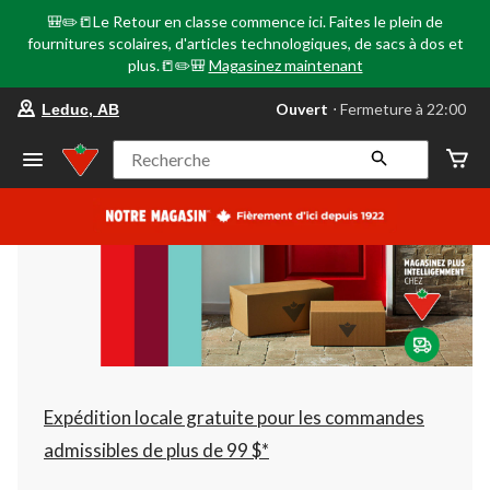
🎒✏️📒Le Retour en classe commence ici. Faites le plein de
fournitures scolaires, d'articles technologiques, de sacs à dos et
plus.📒✏️🎒
Magasinez maintenant
votre
Ouvert
⋅ Fermeture à 22:00
Leduc, AB
magasin
préféré
est
Recherche
Leduc,
AB,
courament
Ouvert,
Fermeture
à
à
22:00
cliquer
pour
changer
Expédition locale gratuite pour les commandes
admissibles de plus de 99 $*