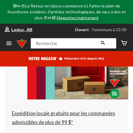
🎒✏️📒Le Retour en classe commence ici. Faites le plein de
fournitures scolaires, d'articles technologiques, de sacs à dos et
plus.📒✏️🎒
Magasinez maintenant
votre
Ouvert
⋅ Fermeture à 22:00
Leduc, AB
magasin
préféré
est
Recherche
Leduc,
AB,
courament
Ouvert,
Fermeture
à
à
22:00
cliquer
pour
changer
Expédition locale gratuite pour les commandes
admissibles de plus de 99 $*