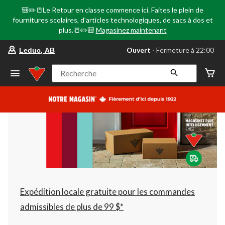
🎒✏️📒Le Retour en classe commence ici. Faites le plein de
fournitures scolaires, d'articles technologiques, de sacs à dos et
plus.📒✏️🎒
Magasinez maintenant
votre
Ouvert
⋅ Fermeture à 22:00
Leduc, AB
magasin
préféré
est
Recherche
Leduc,
AB,
courament
Ouvert,
Fermeture
à
à
22:00
cliquer
pour
changer
Expédition locale gratuite pour les commandes
admissibles de plus de 99 $*