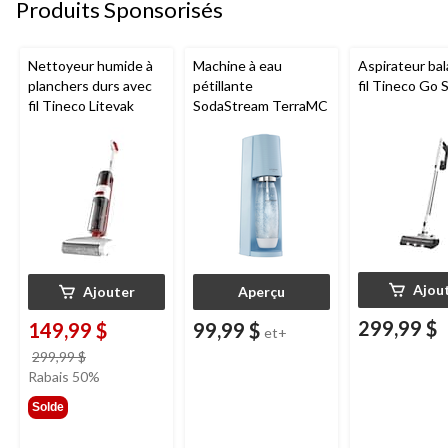
Produits Sponsorisés
Nettoyeur humide à
Machine à eau
Aspirateur bal
planchers durs avec
pétillante
fil Tineco Go S
fil Tineco Litevak
SodaStream TerraMC
Ajou
Ajouter
Aperçu
299,99 $
149,99 $
99,99 $
et+
prix
299,99 $
était
Rabais 50%
299,99 $
Solde