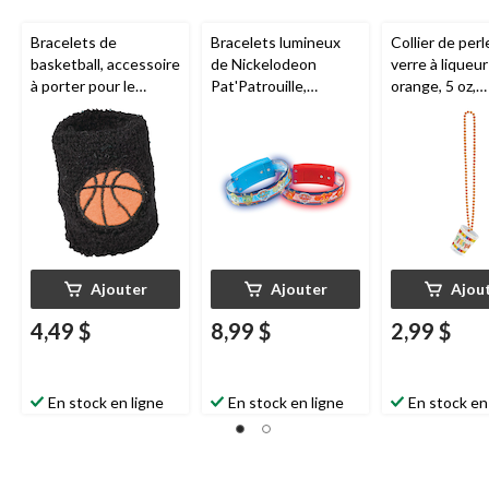
Bracelets de
Bracelets lumineux
Collier de per
basketball, accessoire
de Nickelodeon
verre à liqueur
à porter pour le
Pat'Patrouille,
orange, 5 oz,
thème du sport, taille
bleu/rouge, taille
accessoire de
unique, noir et orange
unique
, paq. 4,
costume prêt-
cadeaux-surprises à
porter pour
porter pour les
l'Halloween
anniversaires
Ajouter
Ajouter
Ajou
4,49 $
8,99 $
2,99 $
En stock en ligne
En stock en ligne
En stock en